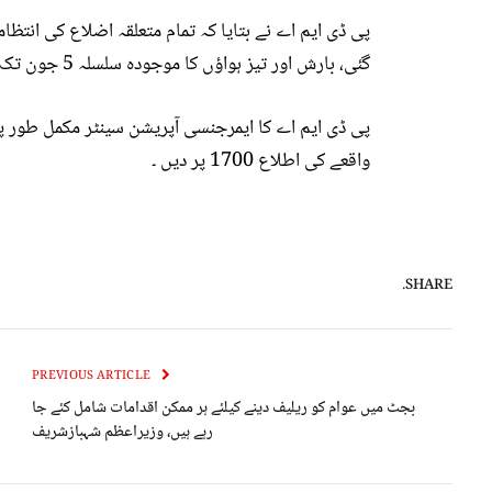
پی ڈی ایم اے نے بتایا کہ تمام متعلقہ اضلاع کی انتظا
گئی، بارش اور تیز ہواؤں کا موجودہ سلسلہ 5 جون تک وقفے وقفے سے جاری رہنے کا امکان ہے ۔
پی ڈی ایم اے کا ایمرجنسی آپریشن سینٹر مکمل طور پ
واقعے کی اطلاع 1700 پر دیں ۔
SHARE.
PREVIOUS ARTICLE
بجٹ میں عوام کو ریلیف دینے کیلئے ہر ممکن اقدامات شامل کئے جا
رہے ہیں، وزیراعظم شہبازشریف