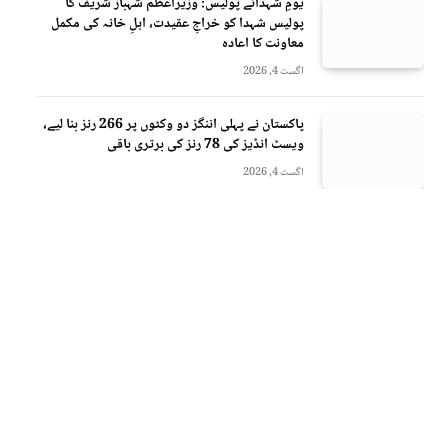
یومِ شہدائے پولیس: وزیراعظم شہباز شریف کا
پولیس شہدا کو خراجِ عقیدت، اہلِ خانہ کی مکمل
معاونت کا اعادہ
اگست 4, 2026
پاکستان نے پہلی اننگز دو وکٹوں پر 266 رنز بنا لیے،
ویسٹ انڈیز کی 78 رنز کی برتری باقی
اگست 4, 2026