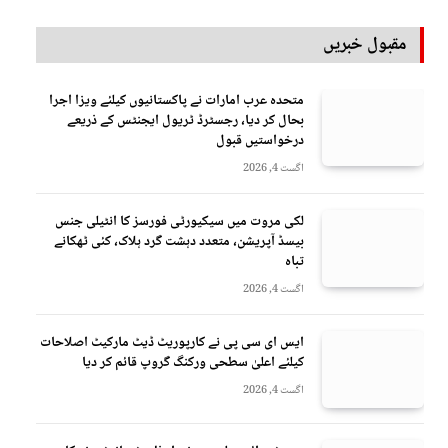
مقبول خبریں
متحدہ عرب امارات نے پاکستانیوں کیلئے ویزا اجرا
بحال کر دیا، رجسٹرڈ ٹریول ایجنٹس کے ذریعے
درخواستیں قبول
اگست 4, 2026
لکی مروت میں سیکیورٹی فورسز کا انٹیلی جنس
بیسڈ آپریشن، متعدد دہشت گرد ہلاک، کئی ٹھکانے
تباہ
اگست 4, 2026
ایس ای سی پی نے کارپوریٹ ڈیٹ مارکیٹ اصلاحات
کیلئے اعلیٰ سطحی ورکنگ گروپ قائم کر دیا
اگست 4, 2026