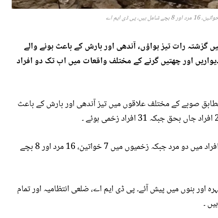
 گزشتہ رات تیز ہواؤں، آندھی اور بارش کے باعث ہونے والے
اریں اور چھتیں گرنے کے مختلف واقعات میں اب تک دو افراد
طابق صوبے کے مختلف علاقوں میں تیز آندھی اور بارش کے باعث
پی ڈی ایم اے کی رپورٹ میں کہا گیا ہے کہ جاں بحق افراد میں دو مرد جبکہ زخمیوں میں 7 خواتین، 16 مرد اور 8 بچے
اور بنوں میں پیش آئے۔ پی ڈی ایم اے، ضلعی انتظامیہ اور تمام
یں ۔