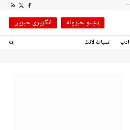
لکی مروت میں سیکیورٹی فورسز کا انٹیلی جنس بیسڈ آپریشن، متعدد دہشت گرد ہلاک، کئی ٹھکانے تباہ
RSS
Facebook
X
(Twitter)
پښتو خبرونه
انگریزی خبریں
ادب
اسپاٹ لائٹ