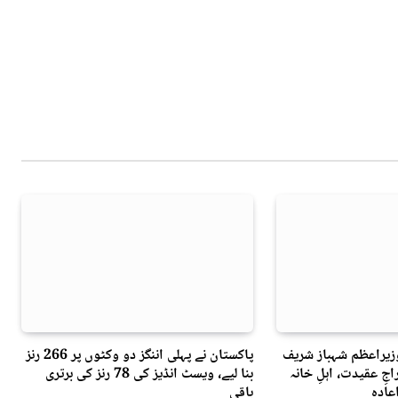
وزیراعظم شہباز شریف
پاکستان نے پہلی اننگز دو وکٹوں پر 266 رنز
جِ عقیدت، اہلِ خانہ
بنا لیے، ویسٹ انڈیز کی 78 رنز کی برتری
عادہ
باقی