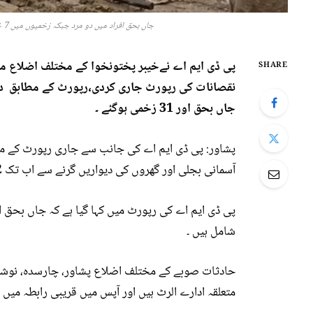
جاں بحق افراد میں دو مرد جبکہ زخمیوں میں 7 خواتین، 16 مرد اور 8 بچے شامل ہیں، پی ڈی ایم اے
پی ڈی ایم اے نےخیبر پختونخوا کے مختلف اضلاع میں
SHARE
نقصانات کی رپورٹ جاری کردی،رپورٹ کے مطابق دیو
جاں بحق اور 31 زخمی ہوگئے ۔
پشاور: پی ڈی ایم اے کی جانب سے جاری رپورٹ کے م
آسمانی بجلی اور گھروں کی دیواریں گرنے سے اب تک 2 افراد جاں بحق جبکہ 31 افراد زخمی ہوئے ۔
شامل ہیں ۔
حادثات صوبے کے مختلف اضلاع پشاور، چارسدہ، نوشہرہ 
متعلقہ ادارے الرٹ ہیں اور آپس میں قریبی رابطہ میں ہ