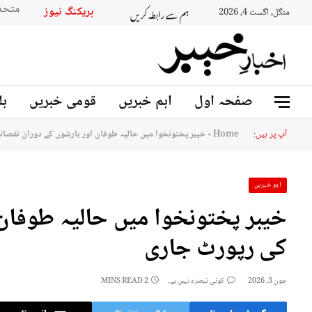
ہم سے رابطہ کریں
بریکنگ نیوز
منگل, اگست 4, 2026
صفحہ اول
اہم خبریں
قومی خبریں
بل
آپ پر ہیں:
Home
»
خیبر پختونخوا میں حالیہ طوفان اور بارشوں کے دوران نقصا
اہم خبریں
خیبر پختونخوا میں حالیہ طوفان
کی رپورٹ جاری
جون 3, 2026
کوئی تبصرہ نہیں ہے۔
2 MINS READ