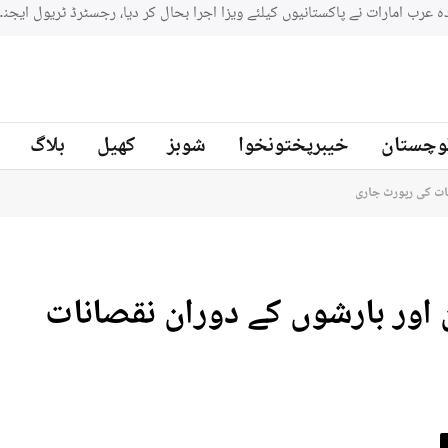
وچستان
خیبرپختونخوا
شوبز
کھیل
بلاگ
نات کی رپورٹ جاری
 اور بارشوں کے دوران نقصانات