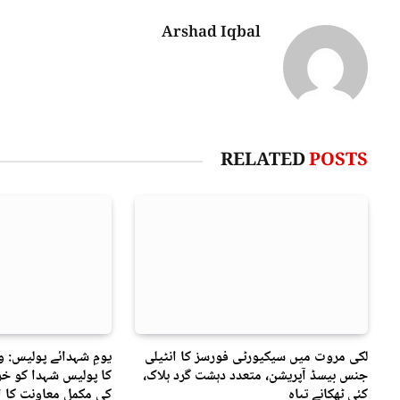
Arshad Iqbal
RELATED
POSTS
لکی مروت میں سیکیورٹی فورسز کا انٹیلی
یومِ شہدائے پولیس: 
جنس بیسڈ آپریشن، متعدد دہشت گرد ہلاک،
کا پولیس شہدا کو خرا
کئی ٹھکانے تباہ
کی مکمل معاونت کا ا