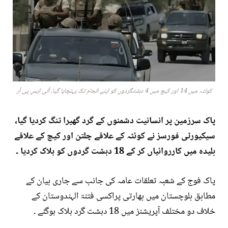
کوئٹہ میں 14 اور کیچ میں 4 دہشتگردوں کو اپنے انجام تک پہنچایا گیا، آئی ایس پی آر
پاک سرزمین پر انسانیت دشمنوں کے گرد گھیرا تنگ کردیا گیا،
سیکیورٹی فورسز نے کوئٹہ کے علاقے چلتن اور کیچ کے علاقے
بلیدہ میں کارروائیاں کر کے 18 دہشت گردوں کو ہلاک کردیا ۔
پاک فوج کے شعبہ تعلقات عامہ کی جانب سے جاری بیان کے
مطابق بلوچستان میں بھارتی پراکسی فتنۃ الہندوستان کے
خلاف دو مختلف آپریشنز میں 18 دہشت گرد ہلاک ہوگئے ۔