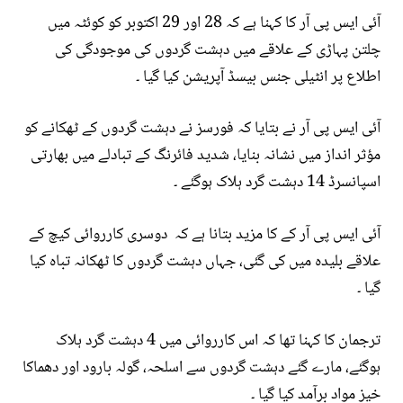
آئی ایس پی آر کا کہنا ہے کہ 28 اور 29 اکتوبر کو کوئٹہ میں
چلتن پہاڑی کے علاقے میں دہشت گردوں کی موجودگی کی
اطلاع پر انٹیلی جنس بیسڈ آپریشن کیا گیا ۔
آئی ایس پی آر نے بتایا کہ فورسز نے دہشت گردوں کے ٹھکانے کو
مؤثر انداز میں نشانہ بنایا، شدید فائرنگ کے تبادلے میں بھارتی
اسپانسرڈ 14 دہشت گرد ہلاک ہوگئے ۔
آئی ایس پی آر کے کا مزید بتانا ہے کہ دوسری کارروائی کیچ کے
علاقے بلیدہ میں کی گئی، جہاں دہشت گردوں کا ٹھکانہ تباہ کیا
گیا ۔
ترجمان کا کہنا تھا کہ اس کارروائی میں 4 دہشت گرد ہلاک
ہوگئے، مارے گئے دہشت گردوں سے اسلحہ، گولہ بارود اور دھماکا
خیز مواد برآمد کیا گیا ۔