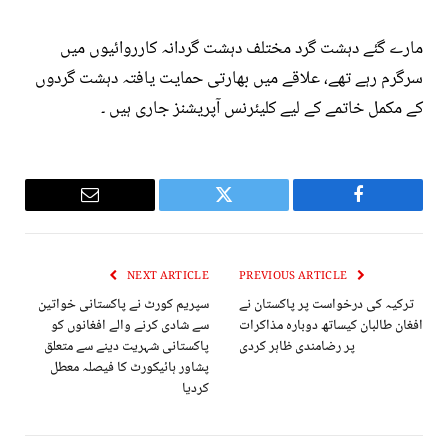
مارے گئے دہشت گرد مختلف دہشت گردانہ کارروائیوں میں
سرگرم رہے تھے، علاقے میں بھارتی حمایت یافتہ دہشت گردوں
کے مکمل خاتمے کے لیے کلیئرنس آپریشنز جاری ہیں ۔
Email
Twitter
Facebook
NEXT ARTICLE
PREVIOUS ARTICLE
ترکیہ کی درخواست پر پاکستان نے
سپریم کورٹ نے پاکستانی خواتین
افغان طالبان کیساتھ دوبارہ مذاکرات
سے شادی کرنے والے افغانوں کو
پر رضامندی ظاہر کردی
پاکستانی شہریت دینے سے متعلق
پشاور ہائیکورٹ کا فیصلہ معطل
کردیا