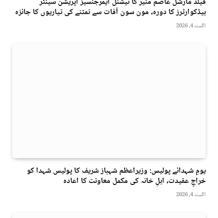
فیلڈ مارشل عاصم منیر کا نیشنل ایمرجنسیز آپریشن سینٹر
ہیڈکوارٹرز کا دورہ، مون سون آفات سے نمٹنے کی تیاریوں کا جائزہ
اگست 4, 2026
یومِ شہدائے پولیس: وزیراعظم شہباز شریف کا پولیس شہدا کو
خراجِ عقیدت، اہلِ خانہ کی مکمل معاونت کا اعادہ
اگست 4, 2026