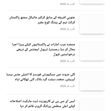
اگست 4, 2026
جنوبي افريقه کے سابق کرکټر مائیکل سمتھ پاکستان
کرکٹ ٹیم کے بیٹنگ کوچ مقرر
اگست 4, 2026
متحدہ عرب امارات نے پاکستانیوں کیلئے ویزا اجرا
بحال کر دیا، رجسٹرڈ ٹریول ایجنٹس کے ذریعے
درخواستیں قبول
اگست 4, 2026
لکی مروت میں سیکیورٹی فورسز کا انٹیلی جنس بیسڈ
آپریشن، متعدد دہشت گرد ہلاک، کئی ٹھکانے تباہ
اگست 4, 2026
ایس ای سی پی نے کارپوریٹ ڈیٹ مارکیٹ اصلاحات
کیلئے اعلیٰ سطحی ورکنگ گروپ قائم کر دیا