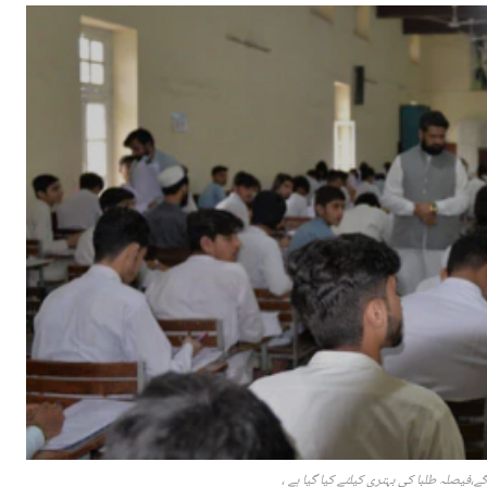
ے،فیصلہ طلبا کی بہتری کیلئے کیا گیا ہے ،