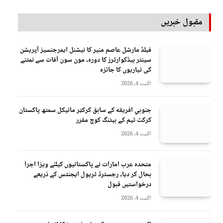
مقبول خبریں
فیلڈ مارشل عاصم منیر کا نیشنل ایمرجنسیز آپریشن
سینٹر ہیڈکوارٹرز کا دورہ، مون سون آفات سے نمٹنے
کی تیاریوں کا جائزہ
اگست 4, 2026
جنوبي افريقه کے سابق کرکټر مائیکل سمتھ پاکستان
کرکٹ ٹیم کے بیٹنگ کوچ مقرر
اگست 4, 2026
متحدہ عرب امارات نے پاکستانیوں کیلئے ویزا اجرا
بحال کر دیا، رجسٹرڈ ٹریول ایجنٹس کے ذریعے
درخواستیں قبول
اگست 4, 2026