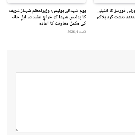
ٹی فورسز کا انٹیلی
یومِ شہدائے پولیس: وزیراعظم شہباز شریف
عدد دہشت گرد ہلاک،
کا پولیس شہدا کو خراجِ عقیدت، اہلِ خانہ
کی مکمل معاونت کا اعادہ
اگست 4, 2026