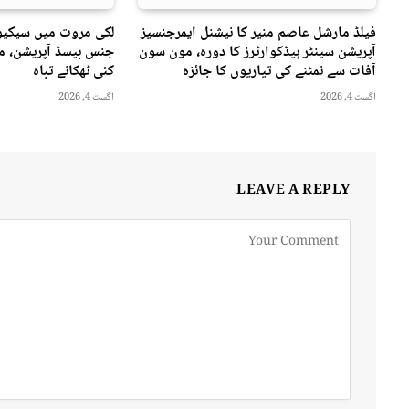
فیلڈ مارشل عاصم منیر کا نیشنل ایمرجنسیز
لکی مروت میں سیکیور
آپریشن سینٹر ہیڈکوارٹرز کا دورہ، مون سون
جنس بیسڈ آپریشن، مت
آفات سے نمٹنے کی تیاریوں کا جائزہ
کئی ٹھکانے تباہ
اگست 4, 2026
اگست 4, 2026
LEAVE A REPLY