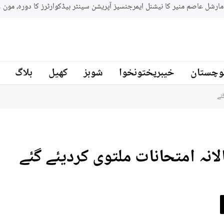
جنوبي افريقه کے سابق کرکټر مائیکل سمتھ پاکستان کرکٹ ٹیم کے بیٹنگ
ز
وچستان
خیبرپختونخوا
شوبز
کھیل
بلاگ
ئے
نہ امتحانات ملتوی کردیئے گئے