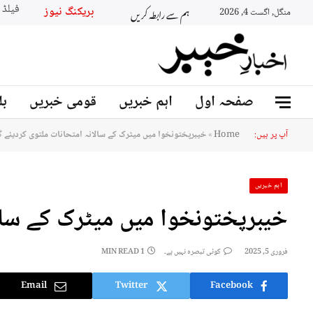
ہم سے رابطہ کریں
بریکنگ نیو
منگل, اگست 4, 2026
صفحہ اول
اہم خبریں
قومی خبریں
بل
آپ پر ہیں:
Home
»
خیبرپختونخوا میں میٹرک کے سالانہ امتحانات ملتوی کردیئے گ
اہم خبریں
خیبرپختونخوا میں میٹرک کے سالا
فروری 5, 2025
کوئی تبصرہ نہیں ہے۔
1 MIN READ
Email
Twitter
Facebook