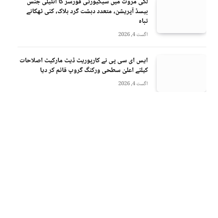
لکی مروت میں سیکیورٹی فورسز کا انٹیلی جنس
بیسڈ آپریشن، متعدد دہشت گرد ہلاک، کئی ٹھکانے
تباہ
اگست 4, 2026
ایس ای سی پی نے کارپوریٹ ڈیٹ مارکیٹ اصلاحات
کیلئے اعلیٰ سطحی ورکنگ گروپ قائم کر دیا
اگست 4, 2026