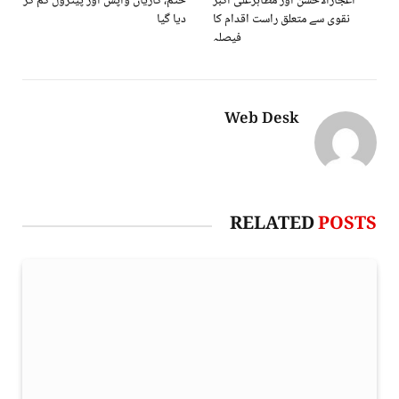
اعجازالاحسن اور مظاہرعلی اکبر
ختم، گاڑیاں واپس اور پیٹرول کم کر
نقوی سے متعلق راست اقدام کا
دیا گیا
فیصلہ
Web Desk
RELATED
POSTS