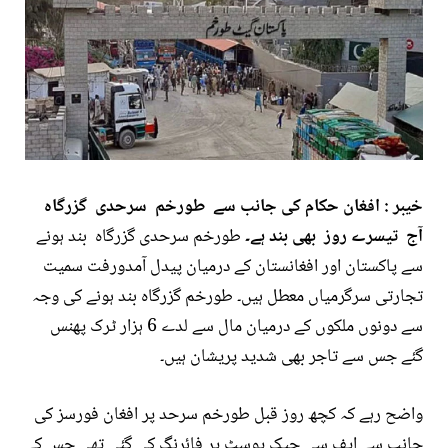
خیبر : افغان حکام کی جانب سے طورخم سرحدی گزرگاہ
آج تیسرے روز بھی بند ہے۔
طورخم سرحدی گزرگاہ بند ہونے
سے پاکستان اور افغانستان کے درمیان پیدل آمدورفت سمیت
تجارتی سرگرمیاں معطل ہیں۔ طورخم گزرگاہ بند ہونے کی وجہ
سے دونوں ملکوں کے درمیان مال سے لدے 6 ہزار ٹرک پھنس
گئے جس سے تاجر بھی شدید پریشان ہیں۔
واضح رہے کہ کچھ روز قبل طورخم سرحد پر افغان فورسز کی
جانب سے ایف سی چیک پوسٹ پر فائرنگ کی گئی تھی جس کے