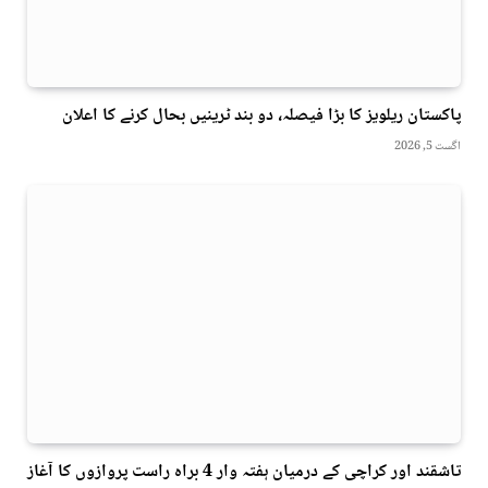
پاکستان ریلویز کا بڑا فیصلہ، دو بند ٹرینیں بحال کرنے کا اعلان
اگست 5, 2026
تاشقند اور کراچی کے درمیان ہفتہ وار 4 براہ راست پروازوں کا آغاز