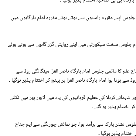
رگاہ بی بی صاحبہ اختتام پذیر ہوگیا ۔
یں محرم کے جلوس اپنے مقررہ راستوں سے ہوتے ہوئے مقررہ امام بارگاہوں میں
 میں 9 محرم الحرام کے تمام جلوس سخت سیکورٹی میں اپنے روایتی گزر گاہوں سے ہوتے ہوئے
ح علم کا ماتمی جلوس امام بارگاہ ناصر العزا مینگانگی روڈ سے
 سے ہوتا ہوا امام بارگاہ ناصر العزا پر پہنچ کر اختتام پذیر ہوگیا ۔
شہدائے کربلا کی عظیم قربانیوں کی یاد میں لاہور بھر میں نکلنے
 جلوس نشتر پارک سے برآمد ہوا، جو نمائش چورنگی سے ایم جناح
اختتام پذیر ہوگیا ۔