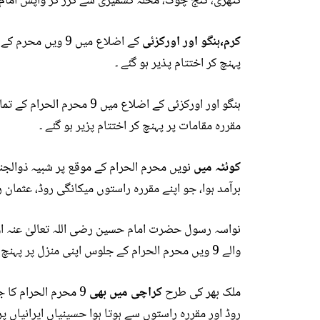
گٹھری، گنج چوک، محلہ کشمیری سے گزر کر واپس امام با
کرم،ہنگو اور اورکزئی
کے اضلاع میں 9 و
پہنچ کر اختتام پذیر ہو گئے ۔
ہنگو اور اورکزئی کے اضلاع
مقررہ مقامات پر پہنچ کر اختتام پزیر ہو گئے ۔
کوئٹہ میں
نویں محرم الحرام کے موقع پر شبیہ ذوالجنا
برآمد ہوا، جو اپنے مقررہ راستوں میکانگی روڈ، عثمان روڈ
نواسہ رسول حضرت امام حسین رضی اللہ تعالیٰ عنہ اور 
والے 9 ویں محرم الحرام کے جلوس اپنی منزل پر پہنچ کر اختتام پذیر ہو گئے ۔
ملک بھر کی طرح
کراچی میں بھی
9 محرم الحرام کا
روڈ اور مقررہ راستوں سے ہوتا ہوا حسینیاں ایرانیاں پر 