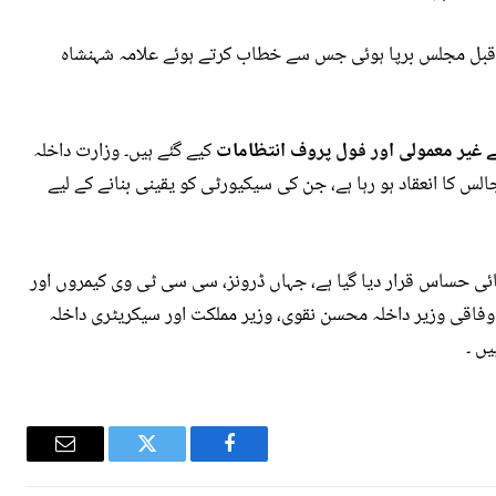
 قبل مجلس برپا ہوئی جس سے خطاب کرتے ہوئے علامہ شہنشاہ
 غیر معمولی اور فول پروف انتظامات
کیے گئے ہیں۔ وزارت داخلہ
ابق آج ملک بھر میں 2763 جلوس اور 7598 مجالس کا انعقاد ہو رہا ہے، جن کی سیکیورٹی کو یقینی بنانے کے لیے
ملک کے 1129 علاقوں کو انتہائی حساس قرار دیا گیا ہے، جہاں ڈرونز، سی سی ٹی وی کیمروں اور
وفاقی وزیر داخلہ محسن نقوی، وزیر مملکت اور سیکریٹری داخلہ
ں ۔
Email
Twitter
Facebook