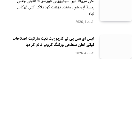
لکی مروت میں سیکیورٹی فورسز کا انٹیلی جنس
بیسڈ آپریشن، متعدد دہشت گرد ہلاک، کئی ٹھکانے
تباہ
اگست 4, 2026
ایس ای سی پی نے کارپوریٹ ڈیٹ مارکیٹ اصلاحات
کیلئے اعلیٰ سطحی ورکنگ گروپ قائم کر دیا
اگست 4, 2026