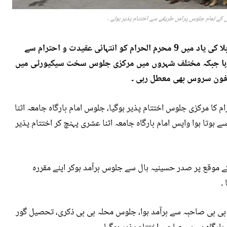
وں کے تمام جلوس پرامن طریقے سے اختتام پذیر ہوئے ۔
اسلام آباد اور پشاور سمیت ملک بھر میں شہدائے کربلا کی یاد میں 9 محرم الحرام کو انتہائی عقیدت و احترام سے
ی رہا جبکہ مختلف شہروں میں مرکزی جلوس سخت سیکیورٹی میں
ل فون سروس بھی معطل رہی ۔
لحرام کا مرکزی جلوس اختتام پذیر ہوگیا، جلوس امام بارگاہ جامعہ اثنا
وتا ہوا واپس امام بارگاہ جامعہ اثنا عشری پہنچ کر اختتام پذیر
 موقع پر صدر حسینیہ ہال سے جلوس برآمد ہوکر اپنے مقررہ
۔
 بی بی صاحبہ سے برآمد ہوا، جلوس محلہ بی بی ذکری، تحصیل گور