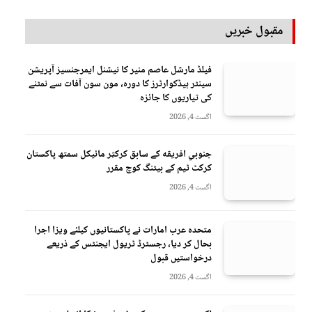
مقبول خبریں
فیلڈ مارشل عاصم منیر کا نیشنل ایمرجنسیز آپریشن
سینٹر ہیڈکوارٹرز کا دورہ، مون سون آفات سے نمٹنے
کی تیاریوں کا جائزہ
اگست 4, 2026
جنوبي افريقه کے سابق کرکټر مائیکل سمتھ پاکستان
کرکٹ ٹیم کے بیٹنگ کوچ مقرر
اگست 4, 2026
متحدہ عرب امارات نے پاکستانیوں کیلئے ویزا اجرا
بحال کر دیا، رجسٹرڈ ٹریول ایجنٹس کے ذریعے
درخواستیں قبول
اگست 4, 2026