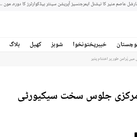
جنوبي افريقه کے سابق کرکټر مائیکل سمتھ پاکستان کرکٹ ٹیم کے بیٹنگ
ز
وچستان
خیبرپختونخوا
شوبز
کھیل
بلاگ
لحرام کے مرکزی جلوس سخت سیکیورٹی