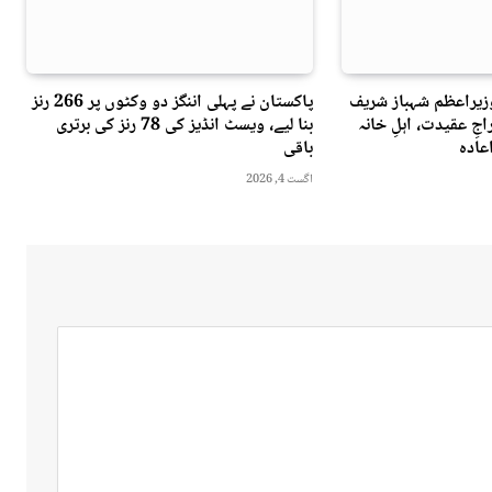
وزیراعظم شہباز شریف
پاکستان نے پہلی اننگز دو وکٹوں پر 266 رنز
جِ عقیدت، اہلِ خانہ
بنا لیے، ویسٹ انڈیز کی 78 رنز کی برتری
عادہ
باقی
اگست 4, 2026