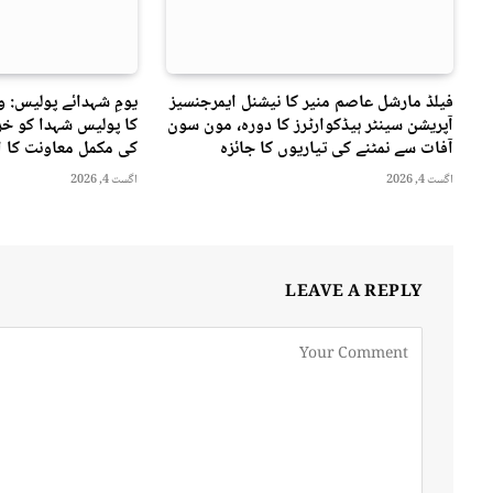
فیلڈ مارشل عاصم منیر کا نیشنل ایمرجنسیز
یومِ شہدائے پولیس: 
آپریشن سینٹر ہیڈکوارٹرز کا دورہ، مون سون
کا پولیس شہدا کو خرا
آفات سے نمٹنے کی تیاریوں کا جائزہ
کی مکمل معاونت کا ا
اگست 4, 2026
اگست 4, 2026
LEAVE A REPLY