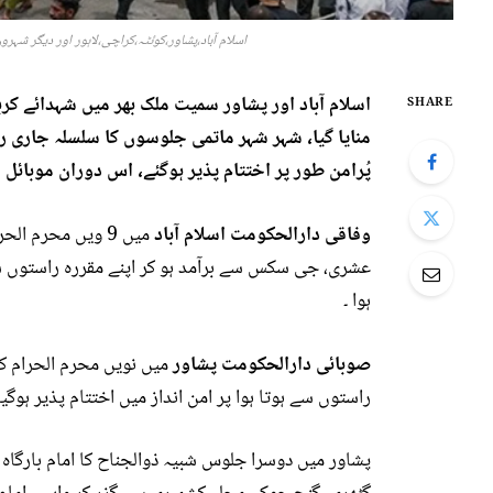
اسلام آباد،پشاور،کوئٹہ،کراچی،لاہور اور دیگر شہر
SHARE
منایا گیا، شہر شہر ماتمی جلوسوں کا سلسلہ جار
پُرامن طور پر اختتام پذیر ہوگئے، اس دوران موبائ
وفاقی دارالحکومت اسلام آباد
میں 9 ویں محرم ا
عشری، جی سکس سے برآمد ہو کر اپنے مقررہ راستوں سے ہ
ہوا ۔
صوبائی دارالحکومت پشاور
میں نویں محرم الحرام کے
راستوں سے ہوتا ہوا پر امن انداز میں اختتام پذیر ہوگیا 
پشاور میں دوسرا جلوس شبیہ ذوالجناح کا امام بارگاہ