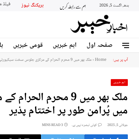
ہم سے رابطہ کریں
بریکنگ نیو
بدھ, اگست 5, 2026
صفحہ اول
اہم خبریں
قومی خبریں
بل
آپ پر ہیں:
Home
»
ملک بھر میں 9 محرم الحرام کے مرکزی جلوس سخت سیکیورٹی میں پُرامن طور پر اختتام پذیر
اہم خبریں
ملک بھر میں 9 محرم ا
میں پُرامن طور پر اختتام پذیر
جولائی 5, 2025
کوئی تبصرہ نہیں ہے۔
3 MINS READ