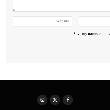
Save my name, email, a
Instagram
X
Facebook
(Twitter)