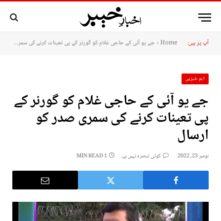
آپ پر ہیں:
Home
»
جے یو آئی کے حاجی غلام کو گورنر کے پی تعینات کرنے کی سمری صدر کو ارسال
اہم خبریں
جے یو آئی کے حاجی غلام کو گورنر کے
پی تعینات کرنے کی سمری صدر کو
ارسال
نومبر 23, 2022
کوئی تبصرہ نہیں ہے۔
1 MIN READ