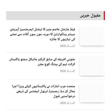
مقبول خبریں
فیلڈ مارشل عاصم منیر کا نیشنل ایمرجنسیز آپریشن
سینٹر ہیڈکوارٹرز کا دورہ، مون سون آفات سے نمٹنے
کی تیاریوں کا جائزہ
اگست 4, 2026
جنوبي افريقه کے سابق کرکټر مائیکل سمتھ پاکستان
کرکٹ ٹیم کے بیٹنگ کوچ مقرر
اگست 4, 2026
متحدہ عرب امارات نے پاکستانیوں کیلئے ویزا اجرا
بحال کر دیا، رجسٹرڈ ٹریول ایجنٹس کے ذریعے
درخواستیں قبول
اگست 4, 2026