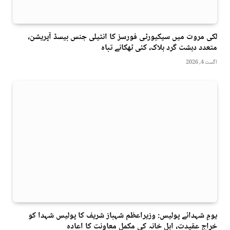
لکی مروت میں سیکیورٹی فورسز کا انٹیلی جنس بیسڈ آپریشن،
متعدد دہشت گرد ہلاک، کئی ٹھکانے تباہ
اگست 4, 2026
یومِ شہدائے پولیس: وزیراعظم شہباز شریف کا پولیس شہدا کو
خراجِ عقیدت، اہلِ خانہ کی مکمل معاونت کا اعادہ