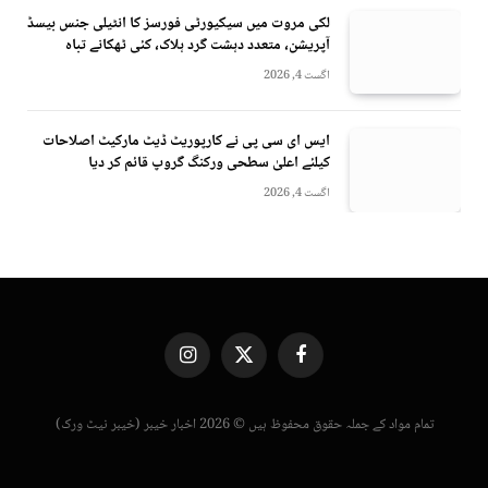
لکی مروت میں سیکیورٹی فورسز کا انٹیلی جنس بیسڈ
آپریشن، متعدد دہشت گرد ہلاک، کئی ٹھکانے تباہ
اگست 4, 2026
ایس ای سی پی نے کارپوریٹ ڈیٹ مارکیٹ اصلاحات
کیلئے اعلیٰ سطحی ورکنگ گروپ قائم کر دیا
اگست 4, 2026
Instagram
X
Facebook
(Twitter)
تمام مواد کے جملہ حقوق محفوظ ہیں © 2026 اخبار خیبر (خیبر نیٹ ورک)