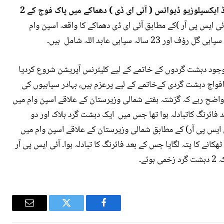
شمالی وزیرستان کے علاقے اسپن وام میں امپرووائزڈ ایکسپلوزیو ڈیوائس ( آئی ای ڈی ) دھماکے میں پاک فوج کے 2
ئی ایس پی آر )کے مطابق آئی ای ڈی دھماکے کا واقعہ اسپن وام
موجود دہشت گردوں کے خاتمے کے لیے کلیئرنس آپریشن شروع کردیا
ح افواج دہشت گردی کےخاتمے کے لیے پرعزم ہیں، بہادر سپاہیوں کی
واضح رہے کہ گزشتہ ہفتے شمالی وزیرستان کے علاقے اسپن وام میں
ائرنگ کاتبادلہ ہوا تھا جس میں ایک دہشت گرد ہلاک اور دو
 ایس پی آر) کے مطابق شمالی وزیرستان کے علاقے اسپن وام میں
ے کا پتہ لگایا جس کے بعد فائرنگ کا تبادلہ ہوا۔ آئی ایس پی آر
ئے۔
Email
Twitter
Facebook