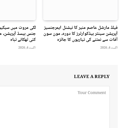
فیلڈ مارشل عاصم منیر کا نیشنل ایمرجنسیز
لکی مروت میں سیکیور
آپریشن سینٹر ہیڈکوارٹرز کا دورہ، مون سون
جنس بیسڈ آپریشن، مت
آفات سے نمٹنے کی تیاریوں کا جائزہ
کئی ٹھکانے تباہ
اگست 4, 2026
اگست 4, 2026
LEAVE A REPLY