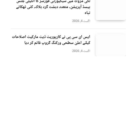
لکی مروت میں سیکیورٹی فورسز کا انٹیلی جنس
بیسڈ آپریشن، متعدد دہشت گرد ہلاک، کئی ٹھکانے
تباہ
اگست 4, 2026
ایس ای سی پی نے کارپوریٹ ڈیٹ مارکیٹ اصلاحات
کیلئے اعلیٰ سطحی ورکنگ گروپ قائم کر دیا
اگست 4, 2026