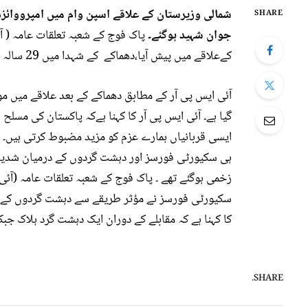
SHARE
جوان شہید ہوگئے۔
پاک فوج کے شعبہ تعلقات عامہ ( آ
کےعلاقے میں پیش آیا،دھماکے کے شہدا میں 29 سالہ سپاہی گل رؤف اور 23 سالہ سپاہی عابد اللہ شامل ہیں۔
آئی ایس پی آر کے مطابق دھماکے کے بعد علاقے میں 
گیا ہے۔ آئی ایس پی آر کا کہنا ہےکہ پاکستان کی مسل
ایسی قربانیاں ہمارے عزم کو مزید مضبوط کرتی ہیں۔ 
ہی سکیورٹی فورسز اور دہشت گردوں کے درمیان شدید ف
زخمی ہوگئے تھے ۔ پاک فوج کے شعبہ تعلقات عامہ (آئی
سکیورٹی فورسز نے مؤثر طریقے سے دہشت گردوں کے ٹھکان
کا کہنا ہے کہ مقابلے کے دوران ایک دہشت گرد ہلاک جبکہ 2 دہشت گرد زخمی ہو
SHARE.