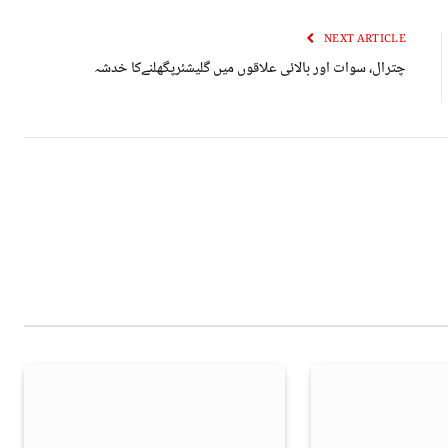
NEXT ARTICLE
چترال، سوات اور بالائی علاقوں میں گلیشئرپگھلنےکا خدشہ