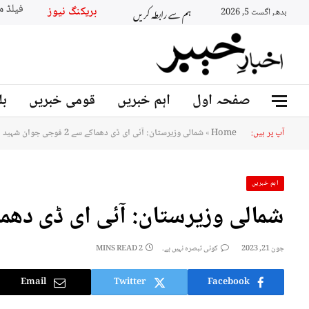
ہم سے رابطہ کریں
بریکنگ نیو
بدھ, اگست 5, 2026
صفحہ اول
اہم خبریں
قومی خبریں
بل
آپ پر ہیں:
Home
»
شمالی وزیرستان: آئی ای ڈی دھماکے سے 2 فوجی جوان شہید
اہم خبریں
شمالی وزیرستان: آئی ای ڈی دھماکے سے 2 فوجی
جون 21, 2023
کوئی تبصرہ نہیں ہے۔
2 MINS READ
Email
Twitter
Facebook