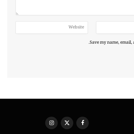
Save my name, email, a
Instagram
X
Facebook
(Twitter)