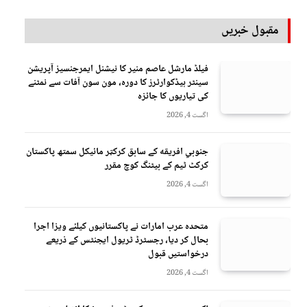
مقبول خبریں
فیلڈ مارشل عاصم منیر کا نیشنل ایمرجنسیز آپریشن
سینٹر ہیڈکوارٹرز کا دورہ، مون سون آفات سے نمٹنے
کی تیاریوں کا جائزہ
اگست 4, 2026
جنوبي افريقه کے سابق کرکټر مائیکل سمتھ پاکستان
کرکٹ ٹیم کے بیٹنگ کوچ مقرر
اگست 4, 2026
متحدہ عرب امارات نے پاکستانیوں کیلئے ویزا اجرا
بحال کر دیا، رجسٹرڈ ٹریول ایجنٹس کے ذریعے
درخواستیں قبول
اگست 4, 2026