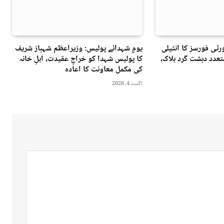
ٹی فورسز کا انٹیلی
یومِ شہدائے پولیس: وزیراعظم شہباز شریف
عدد دہشت گرد ہلاک،
کا پولیس شہدا کو خراجِ عقیدت، اہلِ خانہ
کی مکمل معاونت کا اعادہ
اگست 4, 2026