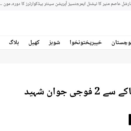
جنوبي افريقه کے سابق کرکټر مائیکل سمتھ پاکستان کرکٹ ٹیم کے بیٹنگ
ز
وچستان
خیبرپختونخوا
شوبز
کھیل
بلاگ
 جوان شہید