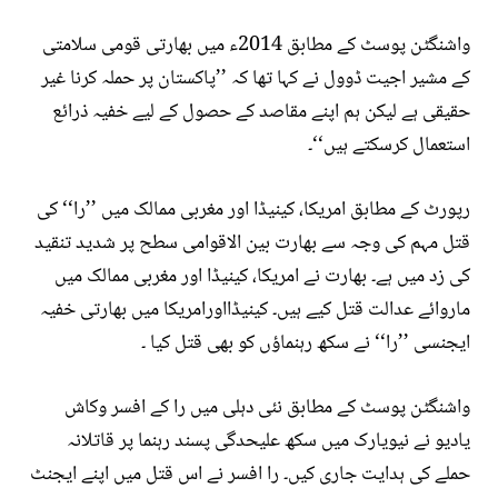
واشنگٹن پوسٹ کے مطابق 2014ء میں بھارتی قومی سلامتی
کے مشیر اجیت ڈوول نے کہا تھا کہ ’’پاکستان پر حملہ کرنا غیر
حقیقی ہے لیکن ہم اپنے مقاصد کے حصول کے لیے خفیہ ذرائع
استعمال کرسکتے ہیں‘‘۔
رپورٹ کے مطابق امریکا، کینیڈا اور مغربی ممالک میں ’’را‘‘ کی
قتل مہم کی وجہ سے بھارت بین الاقوامی سطح پر شدید تنقید
کی زد میں ہے۔ بھارت نے امریکا، کینیڈا اور مغربی ممالک میں
ماروائے عدالت قتل کیے ہیں۔ کینیڈااورامریکا میں بھارتی خفیہ
ایجنسی ’’را‘‘ نے سکھ رہنماؤں کو بھی قتل کیا ۔
واشنگٹن پوسٹ کے مطابق نئی دہلی میں را کے افسر وکاش
یادیو نے نیویارک میں سکھ علیحدگی پسند رہنما پر قاتلانہ
حملے کی ہدایت جاری کیں۔ را افسر نے اس قتل میں اپنے ایجنٹ