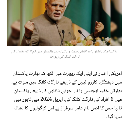
’را‘ نے اجرتی قاتلوں اور افغانی ہتھیاروں کے ذریعے پاکستان میں کم از کم 6افراد کی
ٹارگٹ کلنگ کی،رپورٹ
امریکی اخبار نے اپنی ایک رپورٹ میں لکھا کہ بھارت پاکستان
میں دہشتگرد کارروائیوں کے ذریعے ٹارگٹ کلنگ میں ملوث ہے،
بھارتی خفیہ ایجنسی را نے اجرتی قاتلوں کے ذریعے پاکستان
میں 6 افراد کی ٹارگٹ کلنگ کی، اپریل 2024 میں لاہور میں
تانبا جس کا اصل نام عامر سرفراز ہے اس کوگولیوں کا نشانہ
بنایا گیا ۔