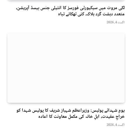
لکی مروت میں سیکیورٹی فورسز کا انٹیلی جنس بیسڈ آپریشن،
متعدد دہشت گرد ہلاک، کئی ٹھکانے تباہ
اگست 4, 2026
یومِ شہدائے پولیس: وزیراعظم شہباز شریف کا پولیس شہدا کو
خراجِ عقیدت، اہلِ خانہ کی مکمل معاونت کا اعادہ
اگست 4, 2026