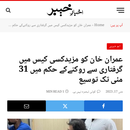
آپ پر ہیں:
Home
»
عمران خان کو مزیدکسی کیس میں گرفتاری سے روکنےکے حکم میں 31 مئی تک توسیع
اہم خبریں
عمران خان کو مزیدکسی کیس میں
گرفتاری سے روکنےکے حکم میں 31
مئی تک توسیع
مئی 17, 2023
کوئی تبصرہ نہیں ہے۔
1 MIN READ