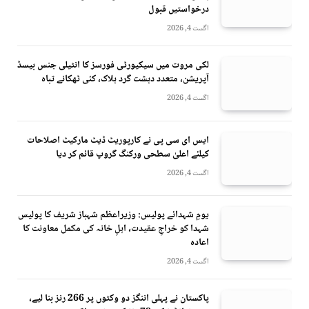
درخواستیں قبول
اگست 4, 2026
لکی مروت میں سیکیورٹی فورسز کا انٹیلی جنس بیسڈ
آپریشن، متعدد دہشت گرد ہلاک، کئی ٹھکانے تباہ
اگست 4, 2026
ایس ای سی پی نے کارپوریٹ ڈیٹ مارکیٹ اصلاحات
کیلئے اعلیٰ سطحی ورکنگ گروپ قائم کر دیا
اگست 4, 2026
یومِ شہدائے پولیس: وزیراعظم شہباز شریف کا پولیس
شہدا کو خراجِ عقیدت، اہلِ خانہ کی مکمل معاونت کا
اعادہ
اگست 4, 2026
پاکستان نے پہلی اننگز دو وکٹوں پر 266 رنز بنا لیے،