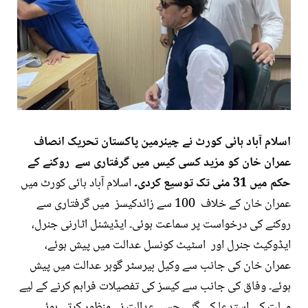
اسلام آباد ہائی کورٹ نے چیئرمین پاکستان تحریک انصاف
عمران خان کو مزید کسی کیس میں گرفتاری سے روکنے کے
حکم میں 31 مئی تک توسیع کردی۔
اسلام آباد ہائی کورٹ میں
عمران خان کے خلاف 100 سے زائدکیسز میں گرفتاری سے
روکنے کی درخواست پر سماعت ہوئی۔ ایڈیشنل اٹارنی جنرل،
ایڈوکیٹ جنرل اور اسٹیٹ کونسل عدالت میں پیش ہوئے،
عمران خان کی جانب سے وکیل بیرسٹر گوہر عدالت میں پیش
ہوئے۔
وفاق کی جانب سے کیسز کی تفصیلات فراہم کرنے کے لیے
مہلت کی استدعا کی گئی جسے عدالت نے منظور کرتے ہوئے