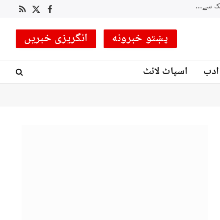
نگر: پاک آرمی نے ہیلی کاپٹر کے ذریعے ہسپر ویلی میں پھنسی 4 خواتین کو ریسکیو کرلیا
RSS
Facebook
X
(Twitter)
پښتو خبرونه
انگریزی خبریں
ادب
اسپاٹ لائٹ