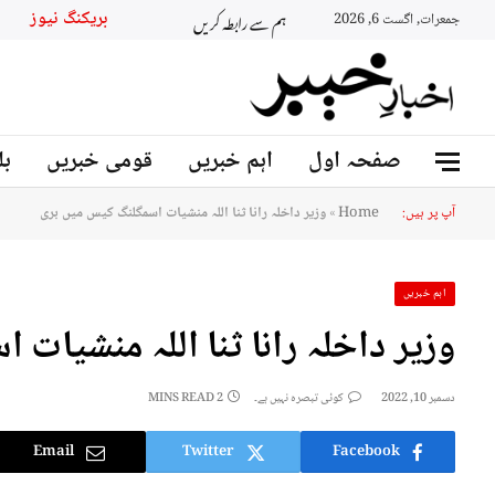
ہم سے رابطہ کریں
بریکنگ نیوز
جمعرات, اگست 6, 2026
صفحہ اول
اہم خبریں
قومی خبریں
بل
آپ پر ہیں:
Home
»
وزیر داخلہ رانا ثنا اللہ منشیات اسمگلنگ کیس میں بری
اہم خبریں
وزیر داخلہ رانا ثنا اللہ منشیات
دسمبر 10, 2022
کوئی تبصرہ نہیں ہے۔
2 MINS READ
Email
Twitter
Facebook