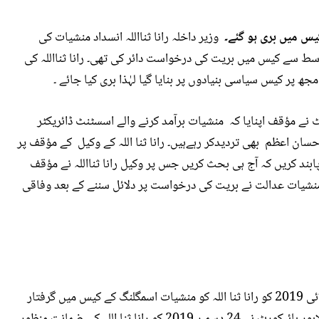
کیس میں بری ہو گئے۔
وزیر داخلہ رانا ثنااللہ انسداد منشیات کی
سط سے کیس میں بریت کی درخواست دائر کی تھی۔ رانا ثنااللہ کی
پر کیس سیاسی بنیادوں پر بنایا گیا لہٰذا بری کیا جائے ۔
نے مؤقف اپنایا کہ منشیات برآمد کرنے والے اسسٹنٹ ڈائریکٹر
احسان اعظم بھی تردیدکر رہےہیں۔ رانا ثنا اللہ کے وکیل کے مؤقف پر
د کریں کہ آج ہی بحث کریں جس پر وکیل رانا ثنااللہ نے مؤقف
د منشیات عدالت نے بریت کی درخواست پر دلائل سننے کے بعد وفاقی
پاکستان تحریک انصاف کے دور حکومت میں یکم جولائی 2019 کو رانا ثنا اللہ کو منشیات اسمگلنگ کے کیس میں گرفتار
کیا گیا تھا اور وہ 24 دسمبر 2019 تک جیل میں رہے، لاہور ہائیکورٹ نے 24 دسمبر 2019 کو رانا ثنا اللہ کی ضمانت منظور