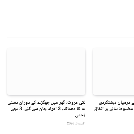
ے درمیان دہشتگردی
لکی مروت: گھر میں جھگڑے کے دوران دستی
مضبوط بنانے پر اتفاق
بم کا دھماکہ، 3 افراد جان سے گئے، 3 بچے
زخمی
اگست 5, 2026