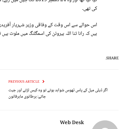
کی تھی۔
اس حوالے سے اس وقت کے وفاقی وزیر شہریار آفریدی نے
ہیں کہ رانا ثنا اللہ ہیروئن کی اسمگلنگ میں ملوث ہیں 
SHARE.
PREVIOUS ARTICLE
اگر ڈیلی میل کے پاس ٹھوس شواہد ہوتے تو وہ کیس لڑتے اور جیت
جاتے: برطانوی ماہرقانون
Web Desk