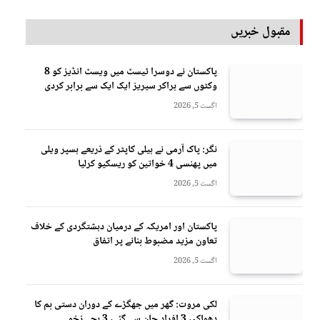
مقبول خبریں
پاکستان نے دوسرا ٹیسٹ میں ویسٹ انڈیز کو 8
وکٹوں سے ہراکر سیریز ایک ایک سے برابر کردی
اگست 5, 2026
نگر: پاک آرمی نے ہیلی کاپٹر کے ذریعے ہسپر ویلی
میں پھنسی 4 خواتین کو ریسکیو کرلیا
اگست 5, 2026
پاکستان اور امریکہ کے درمیان دہشتگردی کے خلاف
تعاون مزید مضبوط بنانے پر اتفاق
اگست 5, 2026
لکی مروت: گھر میں جھگڑے کے دوران دستی بم کا
دھماکہ، 3 افراد جان سے گئے، 3 بچے زخمی