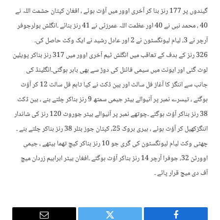
گیندوں پر 177 رنز بنا کر آخری اوور میں آؤٹ ہوئے ، افغان کپتان حشمت اللہ نے
40 ، محمد نبی نے 40 اور عظمت اللہ عمرزئی نے 41 رنز بنائے ۔انگلش بولرجوفر
آرچر نے 3، لیام لیونگسٹون نے 2 اور عادل رشید نے ایک وکٹ حاصل کی۔
326 رنز کے ہدف کے تعاقب میں انگلش ٹیم آخری اوور میں 317 رنز بناکر پویلین
لوٹ گئی اور ایونٹ میں سیمی فائنل کی دوڑ سے بھی باہر ہوگئی۔انگلینڈ کی
جانب سے اننگز کا آغاز فل سالٹ اور بین ڈکٹ نے کیا تاہم فل سالٹ 12 کر آؤٹ
ہوگئے ، تیسرے نمبر پر آنیوالے بیٹر جیمی سمتھ 9 رنز بناکر چلتے بنے ، بین ڈکٹ
38 رنز بناکر آؤٹ ہوگئے ۔چوتھے نمبر پر آنیوالے بیٹر جوروٹ 120 رنز کی شاندار
اننگزکھیل کر آؤٹ ہوئے ، ہیری بروک 25، کپتان جوز بٹلر 38 رنز بناکر چلتے بنے ۔
چھٹی وکٹ لیام لیونگسٹون کی گری جو 10 رنز بناکر کیچ تھما بیٹھے ، جیمی
اوورٹن 32، جوفرا آرچر 14 رنز بناکر آؤٹ ہوگئے ۔افغان بیٹر ابراہیم زردان میچ
آف دی میچ قرار پائے ۔