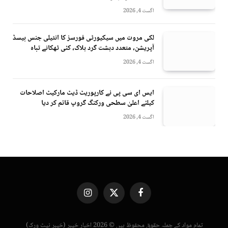
اگست 4, 2026
لکی مروت میں سیکیورٹی فورسز کا انٹیلی جنس بیسڈ
آپریشن، متعدد دہشت گرد ہلاک، کئی ٹھکانے تباہ
اگست 4, 2026
ایس ای سی پی نے کارپوریٹ ڈیٹ مارکیٹ اصلاحات
کیلئے اعلیٰ سطحی ورکنگ گروپ قائم کر دیا
اگست 4, 2026
Instagram
X
Facebook
(Twitter)
تمام مواد کے جملہ حقوق محفوظ ہیں © 2026 اخبار خیبر (خیبر نیٹ ورک)