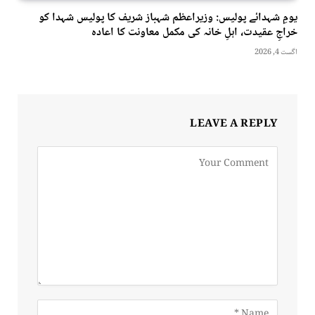
یومِ شہدائے پولیس: وزیراعظم شہباز شریف کا پولیس شہدا کو
خراجِ عقیدت، اہلِ خانہ کی مکمل معاونت کا اعادہ
اگست 4, 2026
LEAVE A REPLY