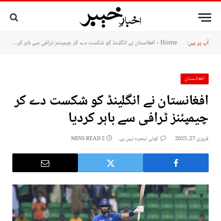
آپ پر ہیں:
Home
»
افغانستان نے انگلینڈ کو شکست دے کر چیمپئنز ٹرافی سے باہر کردیا
افغانستان
افغانستان نے انگلینڈ کو شکست دے کر
چیمپئنز ٹرافی سے باہر کردیا
فروری 27, 2025
کوئی تبصرہ نہیں ہے۔
2 MINS READ