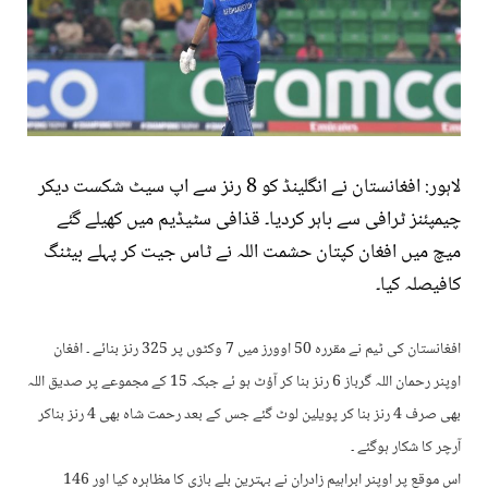
لاہور: افغانستان نے انگلینڈ کو 8 رنز سے اپ سیٹ شکست دیکر
چیمپئنز ٹرافی سے باہر کردیا۔ قذافی سٹیڈیم میں کھیلے گئے
میچ میں افغان کپتان حشمت اللہ نے ٹاس جیت کر پہلے بیٹنگ
کافیصلہ کیا۔
افغانستان کی ٹیم نے مقررہ 50 اوورز میں 7 وکٹوں پر 325 رنز بنائے ۔ افغان
اوپنر رحمان اللہ گرباز 6 رنز بنا کر آؤٹ ہو ئے جبکہ 15 کے مجموعے پر صدیق اللہ
بھی صرف 4 رنز بنا کر پویلین لوٹ گئے جس کے بعد رحمت شاہ بھی 4 رنز بناکر
آرچر کا شکار ہوگئے ۔
اس موقع پر اوپنر ابراہیم زادران نے بہترین بلے بازی کا مظاہرہ کیا اور 146