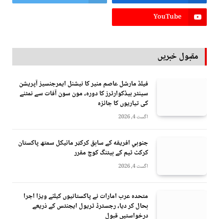
YouTube
مقبول خبریں
فیلڈ مارشل عاصم منیر کا نیشنل ایمرجنسیز آپریشن
سینٹر ہیڈکوارٹرز کا دورہ، مون سون آفات سے نمٹنے
کی تیاریوں کا جائزہ
اگست 4, 2026
جنوبي افريقه کے سابق کرکټر مائیکل سمتھ پاکستان
کرکٹ ٹیم کے بیٹنگ کوچ مقرر
اگست 4, 2026
متحدہ عرب امارات نے پاکستانیوں کیلئے ویزا اجرا
بحال کر دیا، رجسٹرڈ ٹریول ایجنٹس کے ذریعے
درخواستیں قبول