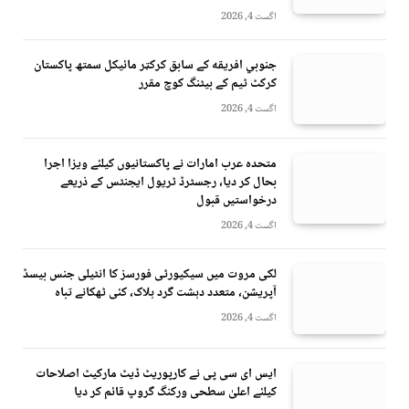
اگست 4, 2026
جنوبي افريقه کے سابق کرکټر مائیکل سمتھ پاکستان
کرکٹ ٹیم کے بیٹنگ کوچ مقرر
اگست 4, 2026
متحدہ عرب امارات نے پاکستانیوں کیلئے ویزا اجرا
بحال کر دیا، رجسٹرڈ ٹریول ایجنٹس کے ذریعے
درخواستیں قبول
اگست 4, 2026
لکی مروت میں سیکیورٹی فورسز کا انٹیلی جنس بیسڈ
آپریشن، متعدد دہشت گرد ہلاک، کئی ٹھکانے تباہ
اگست 4, 2026
ایس ای سی پی نے کارپوریٹ ڈیٹ مارکیٹ اصلاحات
کیلئے اعلیٰ سطحی ورکنگ گروپ قائم کر دیا