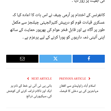
کی اہمیت پر زور دیا ۔
کانفرنس کے اختتام پر آرمی چیف نے اس بات کا اعادہ کیا کہ
عسکری قیادت قوم کو درپیش کثیرالجہتی چیلنجز سے مکمل
طور پر آگاہ ہے اور قابلِ فخر عوام کی بھرپور حمایت کے ساتھ
اپنی آئینی ذمہ داریوں کو پورا کرنے کے لیے پرعزم ہے ۔
Email
Twitter
Facebook
NEXT ARTICLE
PREVIOUS ARTICLE
اسلام آباد راولپنڈی سے افغان
بانی پی ٹی آئی نے خط کے نام پر
مہاجرین کی بے دخلی کا فیصلہ
ایک اور ناکام ڈرامہ کرنے کی کوشش
کی، سیکیورٹی ذرائع