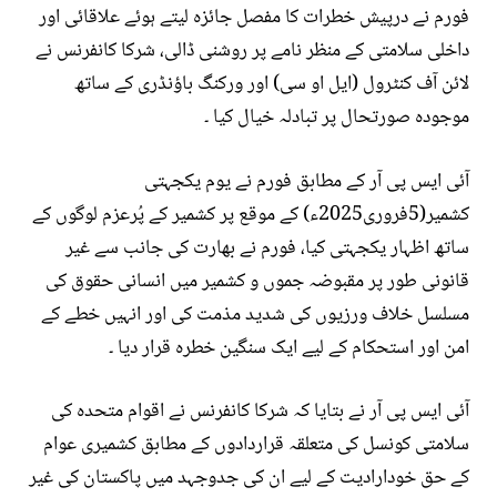
فورم نے درپیش خطرات کا مفصل جائزہ لیتے ہوئے علاقائی اور
داخلی سلامتی کے منظر نامے پر روشنی ڈالی، شرکا کانفرنس نے
لائن آف کنٹرول (ایل او سی) اور ورکنگ باؤنڈری کے ساتھ
موجودہ صورتحال پر تبادلہ خیال کیا ۔
آئی ایس پی آر کے مطابق فورم نے یوم یکجہتی
کشمیر(5فروری2025ء) کے موقع پر کشمیر کے پُرعزم لوگوں کے
ساتھ اظہار یکجہتی کیا، فورم نے بھارت کی جانب سے غیر
قانونی طور پر مقبوضہ جموں و کشمیر میں انسانی حقوق کی
مسلسل خلاف ورزیوں کی شدید مذمت کی اور انہیں خطے کے
امن اور استحکام کے لیے ایک سنگین خطرہ قرار دیا ۔
آئی ایس پی آر نے بتایا کہ شرکا کانفرنس نے اقوام متحدہ کی
سلامتی کونسل کی متعلقہ قراردادوں کے مطابق کشمیری عوام
کے حق خودارادیت کے لیے ان کی جدوجہد میں پاکستان کی غیر