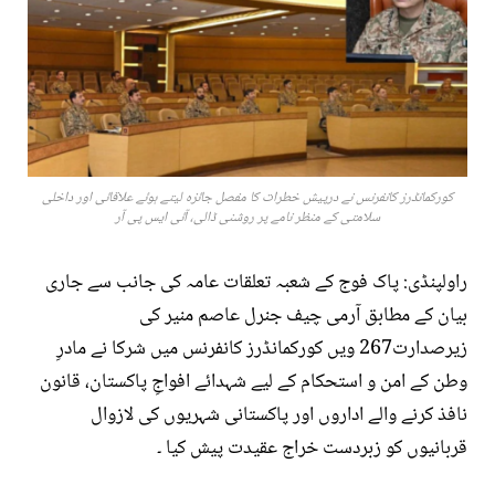
کورکمانڈرز کانفرنس نے درپیش خطرات کا مفصل جائزہ لیتے ہوئے علاقائی اور داخلی
سلامتی کے منظر نامے پر روشنی ڈالی، آئی ایس پی آر
راولپنڈی: پاک فوج کے شعبہ تعلقات عامہ کی جانب سے جاری
بیان کے مطابق آرمی چیف جنرل عاصم منیر کی
زیرصدارت267 ویں کورکمانڈرز کانفرنس میں شرکا نے مادرِ
وطن کے امن و استحکام کے لیے شہدائے افواجِ پاکستان، قانون
نافذ کرنے والے اداروں اور پاکستانی شہریوں کی لازوال
قربانیوں کو زبردست خراج عقیدت پیش کیا ۔