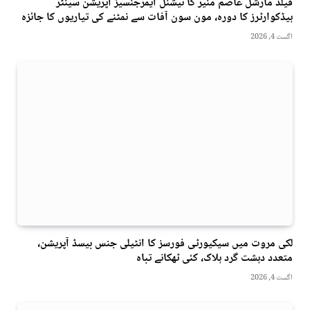
فیلڈ مارشل عاصم منیر کا نیشنل ایمرجنسیز آپریشن سینٹر
ہیڈکوارٹرز کا دورہ، مون سون آفات سے نمٹنے کی تیاریوں کا جائزہ
اگست 4, 2026
لکی مروت میں سیکیورٹی فورسز کا انٹیلی جنس بیسڈ آپریشن،
متعدد دہشت گرد ہلاک، کئی ٹھکانے تباہ
اگست 4, 2026