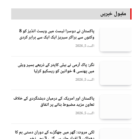
مقبول خبریں
پاکستان نے دوسرا ٹیسٹ میں ویسٹ انڈیز کو 8
وکٹوں سے ہراکر سیریز ایک ایک سے برابر کردی
اگست 5, 2026
نگر: پاک آرمی نے ہیلی کاپٹر کے ذریعے ہسپر ویلی
میں پھنسی 4 خواتین کو ریسکیو کرلیا
اگست 5, 2026
پاکستان اور امریکہ کے درمیان دہشتگردی کے خلاف
تعاون مزید مضبوط بنانے پر اتفاق
اگست 5, 2026
لکی مروت: گھر میں جھگڑے کے دوران دستی بم کا
دھماکہ، 3 افراد جان سے گئے، 3 بچے زخمی