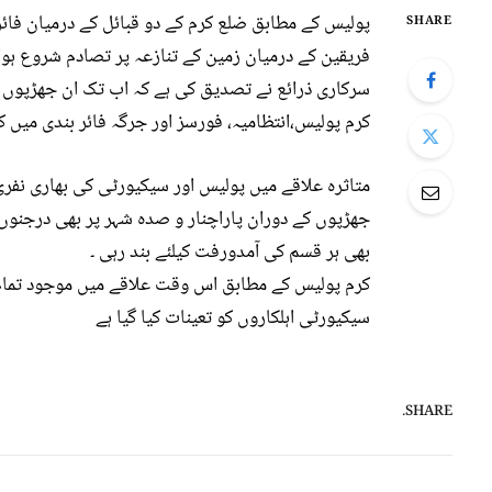
پولیس کے مطابق ضلع کرم کے دو قبائل کے درمیان فائر
SHARE
فریقین کے درمیان زمین کے تنازعہ پر تصادم شروع ہ
سرکاری ذرائع نے تصدیق کی ہے کہ اب تک ان جھڑپوں میں اب تک 35 افراد جاں بحق اور 5
کرم پولیس،انتظامیہ، فورسز اور جرگہ فائر بندی میں ک
متاثرہ علاقے میں پولیس اور سیکیورٹی کی بھاری نفری
جھڑپوں کے دوران پاراچنار و صدہ شہر پر بھی درجنوں
بھی ہر قسم کی آمدورفت کیلئے بند رہی ۔
کرم پولیس کے مطابق اس وقت علاقے میں موجود تمام 
سیکیورٹی اہلکاروں کو تعینات کیا گیا ہے
SHARE.