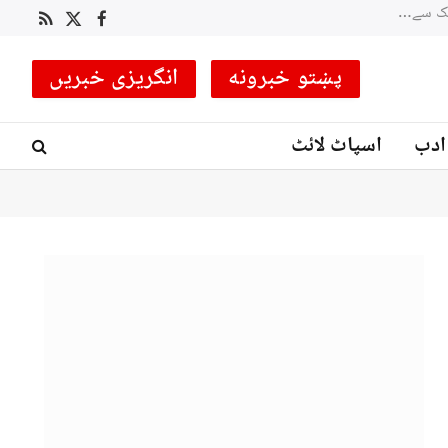
نگر: پاک آرمی نے ہیلی کاپٹر کے ذریعے ہسپر ویلی میں پھنسی 4 خواتین کو ریسکیو کرلیا
RSS
Facebook
X
(Twitter)
پښتو خبرونه
انگریزی خبریں
ادب
اسپاٹ لائٹ