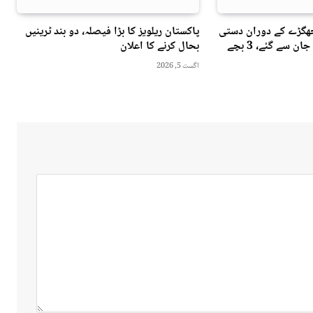
جھگڑے کے دوران دستی
پاکستان ریلویز کا بڑا فیصلہ، دو بند ٹرینیں
بم کا دھماکہ، 3 افراد جان سے گئے، 3 بچے
بحال کرنے کا اعلان
اگست 5, 2026