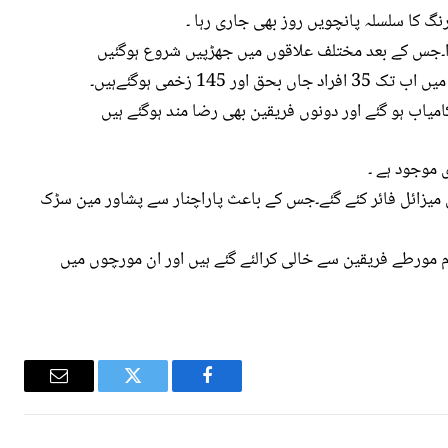
نگ کا سلسلہ پانچویں روز بھی جاری رہا ۔
وا۔جس کے بعد مختلف علاقوں میں جھڑپیں شروع ہوگئیں
14 زخمی ہوگئےہیں۔
امیاب ہو گئے اور دونوں فریقین بھی رضا مند ہوگئے ہیں
 موجود ہے ۔
 میزائل فائر کئے گئے۔جس کے باعث پاراچنار سے پشاور مین سڑک
مورطے فریقین سے خالی کرالئے گئے ہیں اور ان مورچوں میں
Email
Twitter
Facebook