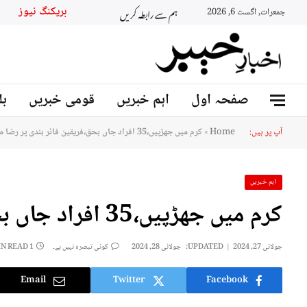
ہم سے رابطہ کریں
بریکنگ نیوز
جمعرات, اگست 6, 2026
صفحہ اول
اہم خبریں
قومی خبریں
بل
آپ پر ہیں:
Home
»
کرم میں جھڑپیں،35 افراد جاں بحق،فریقین فائر بندی پر رضا مند
اہم خبریں
کرم میں جھڑپیں،35 افراد جاں بحق،فریقین فائر بندی پر رضا مند
جولائی 27, 2024
UPDATED:
جولائی 28, 2024
کوئی تبصرہ نہیں ہے۔
1 MIN READ
Email
Twitter
Facebook