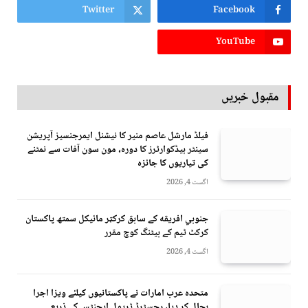
Twitter
Facebook
YouTube
مقبول خبریں
فیلڈ مارشل عاصم منیر کا نیشنل ایمرجنسیز آپریشن
سینٹر ہیڈکوارٹرز کا دورہ، مون سون آفات سے نمٹنے
کی تیاریوں کا جائزہ
اگست 4, 2026
جنوبي افريقه کے سابق کرکټر مائیکل سمتھ پاکستان
کرکٹ ٹیم کے بیٹنگ کوچ مقرر
اگست 4, 2026
متحدہ عرب امارات نے پاکستانیوں کیلئے ویزا اجرا
بحال کر دیا، رجسٹرڈ ٹریول ایجنٹس کے ذریعے