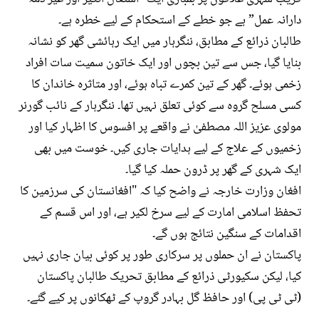
دارانہ عمل” ہے جو خطے کے استحکام کے لیے خطرہ ہے۔
طالبان ذرائع کے مطابق، ننگرہار میں ایک رہائشی گھر کو نشانہ
بنایا گیا، جس سے تین بچوں اور ایک خاتون سمیت سات افراد
زخمی ہوئے۔ گھر کے تین کمرے تباہ ہوئے، اور متاثرہ خاندان کا
کسی مسلح گروہ سے کوئی تعلق نہیں تھا۔ ننگرہار کے نائب گورنر
مولوی عزیز اللہ مصطفیٰ نے واقعے پر افسوس کا اظہار کیا اور
زخمیوں کے علاج کے لیے ہدایات جاری کیں۔ خوست میں بھی
ایک شہری کے گھر پر ڈرون حملہ کیا گیا۔
افغان وزارت خارجہ نے واضح کیا کہ "افغانستان کی سرزمین کا
تحفظ اسلامی امارت کے لیے سرخ لکیر ہے، اور اس قسم کے
اقدامات کے سنگین نتائج ہوں گے۔
پاکستان نے ان حملوں پر سرکاری طور پر کوئی بیان جاری نہیں
کیا، لیکن سکیورٹی ذرائع کے مطابق تحریک طالبان پاکستان
(ٹی ٹی پی) اور حافظ گل بہادر گروپ کے ٹھکانوں پر کیے گئے۔