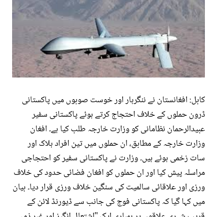
کابل: افغانستان نے ننگرہار اور خوست صوبوں میں پاکستانی
ڈرون حملوں کے خلاف احتجاج کرتے ہوئے پاکستانی سفیر
عبیدالرحمان نظامانی کو وزارت خارجہ طلب کیا ہے۔ افغان
وزارت خارجہ کے مطابق، ان حملوں میں تین افراد ہلاک اور
سات زخمی ہوئے ہیں۔ وزارت نے پاکستانی سفیر کو احتجاجی
مراسلہ پیش کیا اور ان حملوں کو افغان فضائی حدود کی خلاف
ورزی اور علاقائی سالمیت کی سنگین خلاف ورزی قرار دیا۔ بیان
میں کہا گیا کہ پاکستانی فوج کی جانب سے ڈیورنڈ لائن کے
قریب شہری علاقوں پر بمباری ایک "اشتعال انگیز اور غیر ذمہ