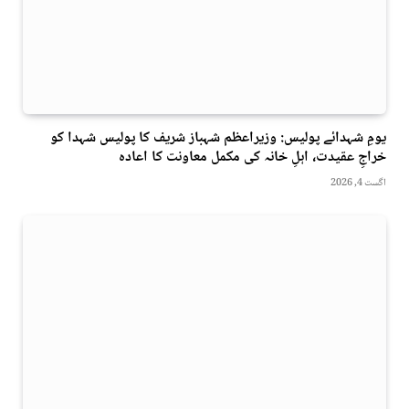
یومِ شہدائے پولیس: وزیراعظم شہباز شریف کا پولیس شہدا کو
خراجِ عقیدت، اہلِ خانہ کی مکمل معاونت کا اعادہ
اگست 4, 2026