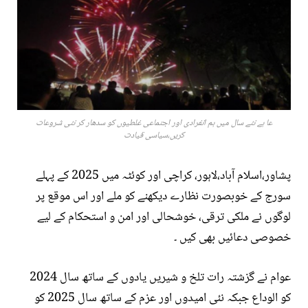
عا ہے نئے سال میں ہم انفرادی اور اجتماعی غلطیوں کو سدھار کر نئی شروعات
کریں،سیاسی قیادت
پشاور،اسلام آباد،لاہور، کراچی اور کوئٹہ میں 2025 کے پہلے
سورج کے خوبصورت نظارے دیکھنے کو ملے اور اس موقع پر
لوگوں نے ملکی ترقی، خوشحالی اور امن و استحکام کے لیے
خصوصی دعائیں بھی کیں ۔
عوام نے گزشتہ رات تلخ و شیریں یادوں کے ساتھ سال 2024
کو الوداع جبکہ نئی امیدوں اور عزم کے ساتھ سال 2025 کو