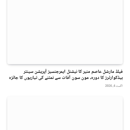
فیلڈ مارشل عاصم منیر کا نیشنل ایمرجنسیز آپریشن سینٹر
ہیڈکوارٹرز کا دورہ، مون سون آفات سے نمٹنے کی تیاریوں کا جائزہ
اگست 4, 2026