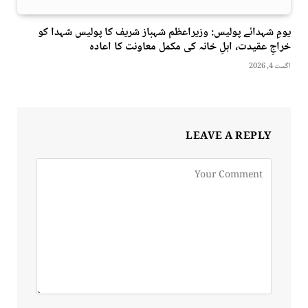
یومِ شہدائے پولیس: وزیراعظم شہباز شریف کا پولیس شہدا کو
خراجِ عقیدت، اہلِ خانہ کی مکمل معاونت کا اعادہ
اگست 4, 2026
LEAVE A REPLY