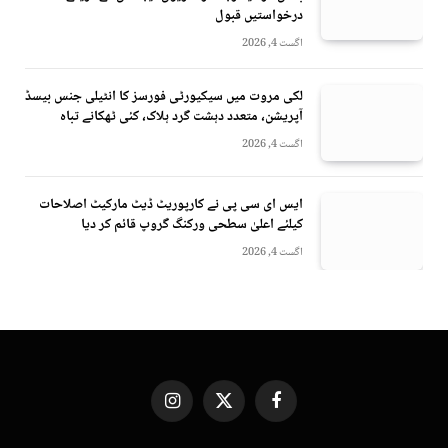
درخواستیں قبول
اگست 4, 2026
لکی مروت میں سیکیورٹی فورسز کا انٹیلی جنس بیسڈ
آپریشن، متعدد دہشت گرد ہلاک، کئی ٹھکانے تباہ
اگست 4, 2026
ایس ای سی پی نے کارپوریٹ ڈیٹ مارکیٹ اصلاحات
کیلئے اعلیٰ سطحی ورکنگ گروپ قائم کر دیا
اگست 4, 2026
Instagram
X
Facebook
(Twitter)