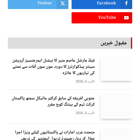
Twitter
Facebook
YouTube
مقبول خبریں
فیلڈ مارشل عاصم منیر کا نیشنل ایمرجنسیز آپریشن
سینٹر ہیڈکوارٹرز کا دورہ، مون سون آفات سے نمٹنے
کی تیاریوں کا جائزہ
اگست 4, 2026
جنوبي افريقه کے سابق کرکټر مائیکل سمتھ پاکستان
کرکٹ ٹیم کے بیٹنگ کوچ مقرر
اگست 4, 2026
متحدہ عرب امارات نے پاکستانیوں کیلئے ویزا اجرا
بحال کر دیا، رجسٹرڈ ٹریول ایجنٹس کے ذریعے