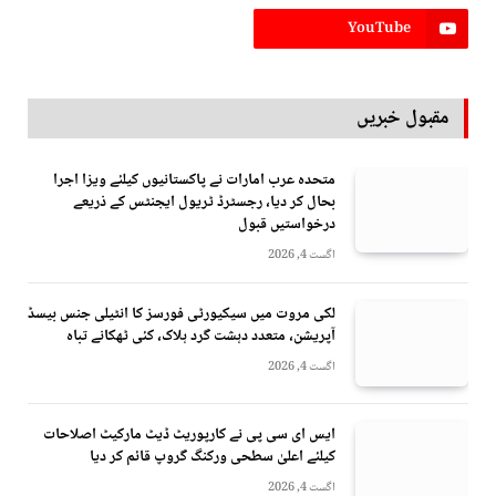
YouTube
مقبول خبریں
متحدہ عرب امارات نے پاکستانیوں کیلئے ویزا اجرا
بحال کر دیا، رجسٹرڈ ٹریول ایجنٹس کے ذریعے
درخواستیں قبول
اگست 4, 2026
لکی مروت میں سیکیورٹی فورسز کا انٹیلی جنس بیسڈ
آپریشن، متعدد دہشت گرد ہلاک، کئی ٹھکانے تباہ
اگست 4, 2026
ایس ای سی پی نے کارپوریٹ ڈیٹ مارکیٹ اصلاحات
کیلئے اعلیٰ سطحی ورکنگ گروپ قائم کر دیا
اگست 4, 2026