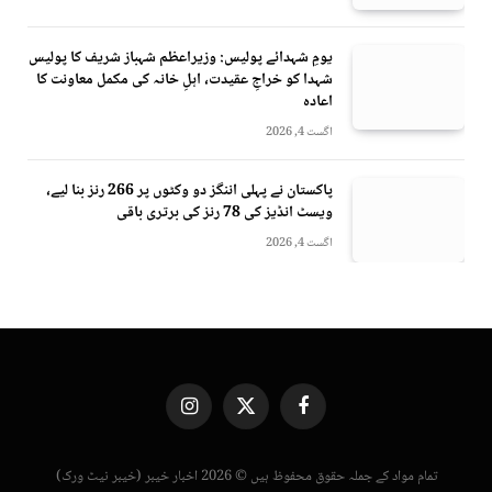
یومِ شہدائے پولیس: وزیراعظم شہباز شریف کا پولیس
شہدا کو خراجِ عقیدت، اہلِ خانہ کی مکمل معاونت کا
اعادہ
اگست 4, 2026
پاکستان نے پہلی اننگز دو وکٹوں پر 266 رنز بنا لیے،
ویسٹ انڈیز کی 78 رنز کی برتری باقی
اگست 4, 2026
Instagram
X
Facebook
(Twitter)
تمام مواد کے جملہ حقوق محفوظ ہیں © 2026 اخبار خیبر (خیبر نیٹ ورک)