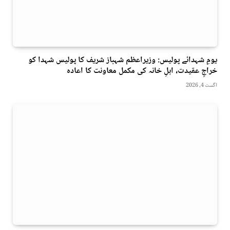
یومِ شہدائے پولیس: وزیراعظم شہباز شریف کا پولیس شہدا کو
خراجِ عقیدت، اہلِ خانہ کی مکمل معاونت کا اعادہ
اگست 4, 2026