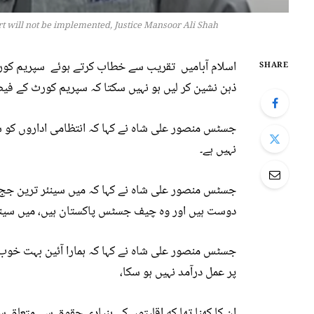
urt will not be implemented, Justice Mansoor Ali Shah
اسلام آبامیں تقریب سے خطاب کرتے ہوئے سپریم کور
SHARE
ذہن نشین کر لیں ہو نہیں سکتا کہ سپریم کورٹ کے فیصل
جسٹس منصور علی شاہ نے کہا کہ انتظامی اداروں کو 
نہیں ہے۔
جسٹس منصور علی شاہ نے کہا کہ میں سینئر ترین ج
دوست ہیں اور وہ چیف جسٹس پاکستان ہیں، میں سینی
پر عمل درآمد نہیں ہو سکا،