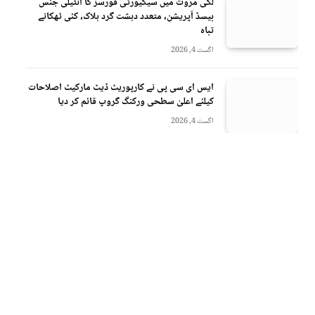
لکی مروت میں سیکیورٹی فورسز کا انٹیلی جنس
بیسڈ آپریشن، متعدد دہشت گرد ہلاک، کئی ٹھکانے
تباہ
اگست 4, 2026
ایس ای سی پی نے کارپوریٹ ڈیٹ مارکیٹ اصلاحات
کیلئے اعلیٰ سطحی ورکنگ گروپ قائم کر دیا
اگست 4, 2026