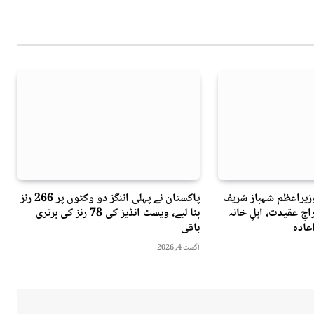
وزیراعظم شہباز شریف
پاکستان نے پہلی اننگز دو وکٹوں پر 266 رنز
جِ عقیدت، اہلِ خانہ
بنا لیے، ویسٹ انڈیز کی 78 رنز کی برتری
عادہ
باقی
اگست 4, 2026