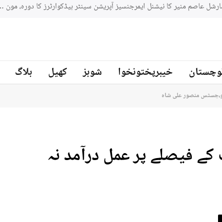
جنوبي افريقه کے سابق کرکټر مائیکل سمتھ پاکستان کرکٹ ٹیم کے بیٹنگ
ز
وچستان
خیبرپختونخوا
شوبز
کھیل
بلاگ
 ہو،جسٹس منصور علی شاہ
کے فیصلے پر عمل درآمد نہ