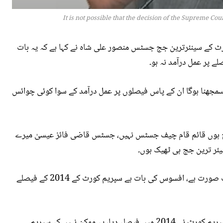
It is not possible that the decision of the Supreme Co
ٹ کے سینئرترین جج جسٹس منصور علی شاہ نے کہا ہے کہ یہ بات
ے پر عمل درآمد نہ ہو۔
سمجھنا ہوگا ان کے پاس فیصلوں پر عمل درآمد کے سوا کوئی چوائس
ج ہوں قائم قام چیف جسٹس نہیں، جسٹس قاضی فائز عیسیٰ میرے
ئر ترین جج ہی ٹھیک ہوں۔
جسٹس منصور علی شاہ نے کہا کہ ہمارا آئین بہت خوب صورت ہے، افسوس کی بات ہے سپریم کورٹ کے 2014 کے فیصلے
ان کا کهنا تها که اقلیتوں کے بنیادی حقوق سے متعلق سپریم کورٹ نے 2014 میں فیصلہ دیا، یہ ممکن نہیں کہ سپریم