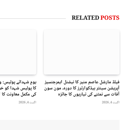
RELATED
POSTS
فیلڈ مارشل عاصم منیر کا نیشنل ایمرجنسیز
یومِ شہدائے پولیس: 
آپریشن سینٹر ہیڈکوارٹرز کا دورہ، مون سون
کا پولیس شہدا کو خرا
آفات سے نمٹنے کی تیاریوں کا جائزہ
کی مکمل معاونت کا ا
اگست 4, 2026
اگست 4, 2026