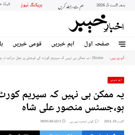
ہم سے رابطہ کریں
بریکنگ نیو
بدھ, اگست 5, 2026
صفحہ اول
اہم خبریں
قومی خبریں
بل
آپ پر ہیں:
Home
»
یہ ممکن ہی نہیں کہ سپریم کورٹ کے فیصلے پر عمل درآمد نہ
اہم خبریں
یہ ممکن ہی نہیں کہ سپریم کورٹ 
ہو،جسٹس منصور علی شاہ
اگست 10, 2024
کوئی تبصرہ نہیں ہے۔
3 MINS READ