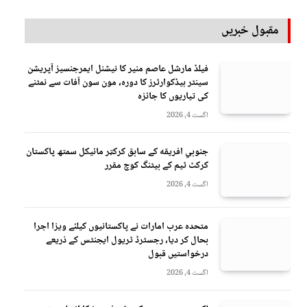
مقبول خبریں
فیلڈ مارشل عاصم منیر کا نیشنل ایمرجنسیز آپریشن
سینٹر ہیڈکوارٹرز کا دورہ، مون سون آفات سے نمٹنے
کی تیاریوں کا جائزہ
اگست 4, 2026
جنوبي افريقه کے سابق کرکټر مائیکل سمتھ پاکستان
کرکٹ ٹیم کے بیٹنگ کوچ مقرر
اگست 4, 2026
متحدہ عرب امارات نے پاکستانیوں کیلئے ویزا اجرا
بحال کر دیا، رجسٹرڈ ٹریول ایجنٹس کے ذریعے
درخواستیں قبول
اگست 4, 2026