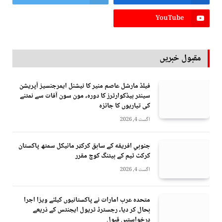
YouTube
مقبول خبریں
فیلڈ مارشل عاصم منیر کا نیشنل ایمرجنسیز آپریشن
سینٹر ہیڈکوارٹرز کا دورہ، مون سون آفات سے نمٹنے
کی تیاریوں کا جائزہ
اگست 4, 2026
جنوبي افريقه کے سابق کرکټر مائیکل سمتھ پاکستان
کرکٹ ٹیم کے بیٹنگ کوچ مقرر
اگست 4, 2026
متحدہ عرب امارات نے پاکستانیوں کیلئے ویزا اجرا
بحال کر دیا، رجسٹرڈ ٹریول ایجنٹس کے ذریعے
درخواستیں قبول