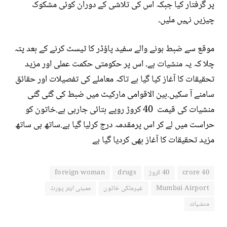
پر گرفتار کیا جبکہ اس کی تلاشی کے دوران کوئی مشکوک
چیزیں نہیں ملیں۔
موقع سے ضبط ہونے والے سفید پاؤڈر کا ٹیسٹ کرنے کے بعد پتہ
چلا کہ یہ منشیات ہے۔ اس پر حکومتی حکمت عملی اور مزید
تحقیقات کا آغاز کیا گیا ہے تاکہ معاملے کی تفصیلات اور حقائق
سامنے آ سکیں.بین الاقوامی مارکیٹ میں ضبط کی گئی گئی
منشیات کی قیمت 40 کروڑ روپے بتائی جارہی ہے.خاتون کو
حراست میں لے کر اس پرمقدمہ درج کرلیا گیا ہے.ساتھ ہی ساتھ
مزید تحقیقات کا آغاز بھی کردیا گیا ہے
40 crore
40 کروڑ
drugs
foreign woman
Mumbai Airport
غیرملکی خاتون
ممبئی ایئر پورٹ
منشیات