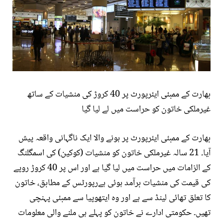
بھارت کے ممبئی ایئرپورٹ پر 40 کروڑ کی منشیات کے ساتھ
غیرملکی خاتون کو حراست میں لے لیا گیا
بھارت کے ممبئی ایئرپورٹ پر ہونے والا ایک ناگہانی واقعہ پیش
آیا۔ 21 سالہ غیرملکی خاتون کو منشیات (کوکین) کی اسمگلنگ
کے الزامات میں حراست میں لیا گیا ہے اور اس پر 40 کروڑ روپے
کی قیمت کی منشیات برآمد ہوئی ہےرپورٹس کے مطابق، خاتون
کا تعلق تھائی لینڈ سے ہے اور وہ ایتھوپیا سے ممبئی پہنچی
تھیں۔ حکومتی ادارے نے خاتون کو پہلے ہی ملنے والی معلومات