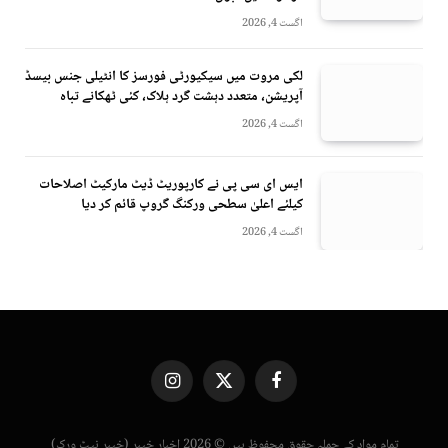
اگست 4, 2026
لکی مروت میں سیکیورٹی فورسز کا انٹیلی جنس بیسڈ
آپریشن، متعدد دہشت گرد ہلاک، کئی ٹھکانے تباہ
اگست 4, 2026
ایس ای سی پی نے کارپوریٹ ڈیٹ مارکیٹ اصلاحات
کیلئے اعلیٰ سطحی ورکنگ گروپ قائم کر دیا
اگست 4, 2026
Instagram
X
Facebook
(Twitter)
تمام مواد کے جملہ حقوق محفوظ ہیں © 2026 اخبار خیبر (خیبر نیٹ ورک)