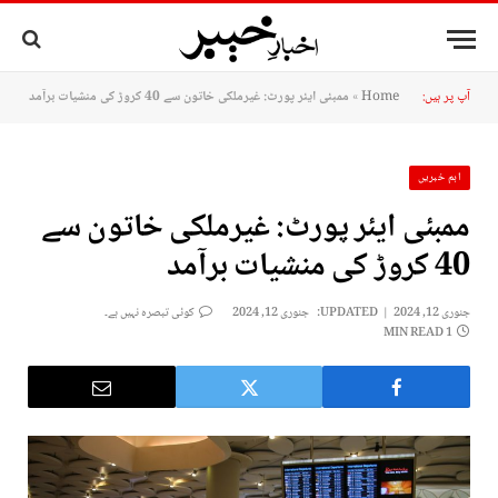
آپ پر ہیں:
Home
»
ممبئی ایئر پورٹ: غیرملکی خاتون سے 40 کروڑ کی منشیات برآمد
اہم خبریں
ممبئی ایئر پورٹ: غیرملکی خاتون سے
40 کروڑ کی منشیات برآمد
جنوری 12, 2024
UPDATED:
جنوری 12, 2024
کوئی تبصرہ نہیں ہے۔
1 MIN READ