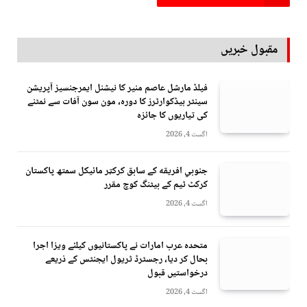
مقبول خبریں
فیلڈ مارشل عاصم منیر کا نیشنل ایمرجنسیز آپریشن
سینٹر ہیڈکوارٹرز کا دورہ، مون سون آفات سے نمٹنے
کی تیاریوں کا جائزہ
اگست 4, 2026
جنوبي افريقه کے سابق کرکټر مائیکل سمتھ پاکستان
کرکٹ ٹیم کے بیٹنگ کوچ مقرر
اگست 4, 2026
متحدہ عرب امارات نے پاکستانیوں کیلئے ویزا اجرا
بحال کر دیا، رجسٹرڈ ٹریول ایجنٹس کے ذریعے
درخواستیں قبول
اگست 4, 2026