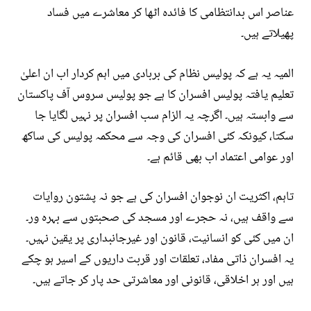
عناصر اس بدانتظامی کا فائدہ اٹھا کر معاشرے میں فساد
پھیلاتے ہیں۔
المیہ یہ ہے کہ پولیس نظام کی بربادی میں اہم کردار اب ان اعلیٰ
تعلیم یافتہ پولیس افسران کا ہے جو پولیس سروس آف پاکستان
سے وابستہ ہیں۔ اگرچہ یہ الزام سب افسران پر نہیں لگایا جا
سکتا، کیونکہ کئی افسران کی وجہ سے محکمہ پولیس کی ساکھ
اور عوامی اعتماد اب بھی قائم ہے۔
تاہم، اکثریت ان نوجوان افسران کی ہے جو نہ پشتون روایات
سے واقف ہیں، نہ حجرے اور مسجد کی صحبتوں سے بہرہ ور۔
ان میں کئی کو انسانیت، قانون اور غیرجانبداری پر یقین نہیں۔
یہ افسران ذاتی مفاد، تعلقات اور قربت داریوں کے اسیر ہو چکے
ہیں اور ہر اخلاقی، قانونی اور معاشرتی حد پار کر جاتے ہیں۔