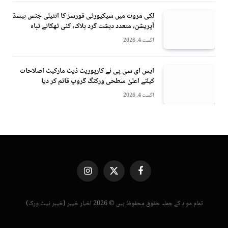
لکی مروت میں سیکیورٹی فورسز کا انٹیلی جنس بیسڈ
آپریشن، متعدد دہشت گرد ہلاک، کئی ٹھکانے تباہ
اگست 4, 2026
ایس ای سی پی نے کارپوریٹ ڈیٹ مارکیٹ اصلاحات
کیلئے اعلیٰ سطحی ورکنگ گروپ قائم کر دیا
اگست 4, 2026
Instagram
X
Facebook
(Twitter)
تمام مواد کے جملہ حقوق محفوظ ہیں © 2026 اخبار خیبر (خیبر نیٹ ورک)