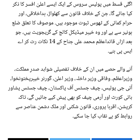
اگلی قسط میں پولیس سروس کے ایک ایسے اعلیٰ افسر کا ذکر
کیا جائے گا، جن کے خلاف قانون سے کھلواڑ، بداخلاقی، اور
حرام کمائی کے ٹھوس ثبوت موجود ہیں۔ موصوف کا تعلق ضلع
بونیر سے ہے اور وہ خیبر میڈیکل کالج کے گریجویٹ ہیں، جو
بعد ازاں قائداعظم محمد علی جناح کے 14 نکات رٹ کر اے
ایس پی بنے۔
آنے والے حصے میں ان کے خلاف تفصیلی شواہد صدرِ مملکت،
وزیراعظم، وفاقی وزیر داخلہ، وزیر اعلیٰ، گورنر خیبرپختونخوا،
آئی جی پولیس، چیف جسٹس آف پاکستان، چیف جسٹس پشاور
ہائی کورٹ اور آرمی چیف کو بھی پیش کیے جائیں گے، تاکہ
کرپشن، اقربا پروری، قانون شکنی اور ملک دشمن عناصر سے
روابط کو بے نقاب کیا جا سکے۔