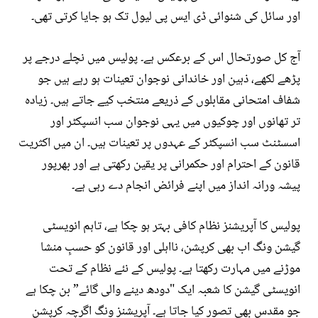
اور سائل کی شنوائی ڈی ایس پی لیول تک ہو جایا کرتی تھی۔
آج کل صورتحال اس کے برعکس ہے۔ پولیس میں نچلے درجے پر
پڑھے لکھے، ذہین اور خاندانی نوجوان تعینات ہو رہے ہیں جو
شفاف امتحانی مقابلوں کے ذریعے منتخب کیے جاتے ہیں۔ زیادہ
تر تھانوں اور چوکیوں میں یہی نوجوان سب انسپکٹر اور
اسسٹنٹ سب انسپکٹر کے عہدوں پر تعینات ہیں۔ ان میں اکثریت
قانون کے احترام اور حکمرانی پر یقین رکھتی ہے اور بھرپور
پیشہ ورانہ انداز میں اپنے فرائض انجام دے رہی ہے۔
پولیس کا آپریشنز نظام کافی بہتر ہو چکا ہے، تاہم انویسٹی
گیشن ونگ اب بھی کرپشن، نااہلی اور قانون کو حسبِ منشا
موڑنے میں مہارت رکھتا ہے۔ پولیس کے نئے نظام کے تحت
انویسٹی گیشن کا شعبہ ایک "دودھ دینے والی گائے” بن چکا ہے
جو مقدس بھی تصور کیا جاتا ہے۔ آپریشنز ونگ اگرچہ کرپشن