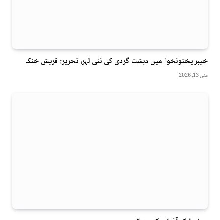
خیبر پختونخوا میں دہشت گردی کی نئی لہر، تحریر: قریش خٹک
مئی 13, 2026