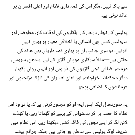
سے پاک نہیں، مگر اس کی ذمہ داری نظام اور اعلیٰ افسران پر
عائد ہوتی ہے۔
پولیس کے نچلے درجے کے اہلکاروں کی اوقات کار، معاوضے اور
سہولتیں کسی بھی انسانی یا اخلاقی معیار پر پوری نہیں
اترتیں۔ دوسری جانب، ان پر بھاری ذمہ داریاں بھی عائد کی
جاتی ہیں—مثلاً سرکاری موبائل گاڑی کے لیے ایندھن، سروس،
مرمت، اضافی نجی گاڑیوں کی فراہمی اور انہیں رواں رکھنا،
دیگر محکمانہ اخراجات، اور اعلیٰ افسران کی نازک مزاجیوں اور
فرمائشوں کا اضافی بوجھ۔ ۔
یہ صورتحال ایک ایس ایچ او کو مجبور کرتی ہے کہ یا تو وہ اس
نظام کا حصہ بن کر بدعنوانی کے پہیے کو گھماتا رہے، یا کھڈے
لائن لگ کر اپنے بچوں کی فاقہ کشی دیکھتا رہے۔ اس نظام میں
شریف لوگ پولیس سے بدظن ہو جاتے ہیں جبکہ جرائم پیشہ