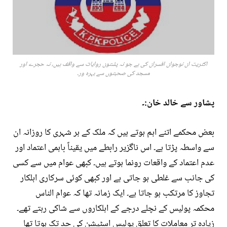
اکثریت ان نوجوان افسران کی ہے جو نہ پشتون روایات سے واقف ہیں، نہ حجرے اور
مسجد کی صحبتوں سے بہرہ ور۔
پشاور سے خالد خان:۔
بعض محکمے اتنے اہم ہوتے ہیں کہ ملک کے ہر شہری کا روزانہ ان
سے واسطہ پڑتا ہے۔ اس ناگزیر رابطے میں یقیناً باہمی اعتماد اور
عدم اعتماد کے واقعات رونما ہوتے ہیں۔ کبھی عوام میں سے کسی
کی جانب سے غلطی ہو جاتی ہے اور کبھی کوئی سرکاری اہلکار
تجاوز کا مرتکب ہو جاتا ہے۔ ایک زمانہ تھا کہ عوام الناس
محکمہ پولیس کے نچلے درجے کے اہلکاروں سے شاکی رہتے تھے۔
زیادہ تر معاملات کا تعلق پولیس اسٹیشن کی حد تک ہوتا تھا