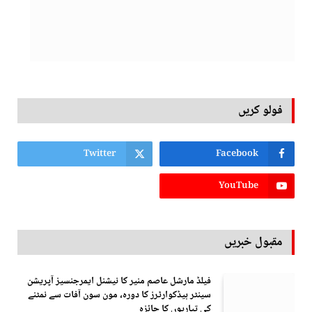
فولو کریں
Twitter
Facebook
YouTube
مقبول خبریں
فیلڈ مارشل عاصم منیر کا نیشنل ایمرجنسیز آپریشن
سینٹر ہیڈکوارٹرز کا دورہ، مون سون آفات سے نمٹنے
کی تیاریوں کا جائزہ