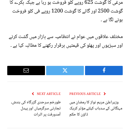
مرغی کا گوشت 625 روپے کلو فروخت ہو رہا ہے جبکہ بکرے کا
گوشت 2500 اور گائے کا گوشت 1200 روپے فی کلو فروخت
ہونے لگا ہے ۔
مختلف علاقوں میں عوام نے انتظامیہ سے بازار میں گشت کرنے
اور سبزیوں اور پھلو کی قیمتیں برقرار رکھنے کا مطالبہ کیا ہے ۔
Email
Twitter
Facebook
NEXT ARTICLE
PREVIOUS ARTICLE
وزیراعلیٰ مریم نواز کا رمضان میں
طورخم سرحدی گزرگاہ کی بندش،
مہنگائی کے سدباب کیلئے مؤثر کریک
تجارتی سرگرمیاں اور پیدل
ڈاؤن کا حکم
آمدورفت پر اثرات