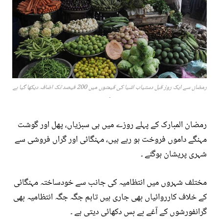
رمضان سے ایک روز قبل دستیاب اشیا کی قیمتوں میں 200 فیصد تک اضافہ دیکھا گیا ہے
۔
رمضان المبارک کے پہلے روزے میں ہی سبزیاں، پھل اور گوشت
مہنگے داموں فروخت ہو رہے ہیں، مہنگائی اور گراں فروشی سے
شہری پریشان ہوگئے ۔
مختلف شہروں میں انتظامیہ کی جانب سے خودساختہ مہنگائی
کے خلاف کارروائیاں بھی جاری ہیں تاہم جگہ جگہ انتظامیہ بھی
گرانفورشوں کے آغے بے بس دکھائی دیتی ہے ۔