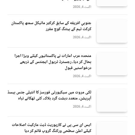
اگست 4, 2026
جنوبي افريقه کے سابق کرکټر مائیکل سمتھ پاکستان
کرکٹ ٹیم کے بیٹنگ کوچ مقرر
اگست 4, 2026
متحدہ عرب امارات نے پاکستانیوں کیلئے ویزا اجرا
بحال کر دیا، رجسٹرڈ ٹریول ایجنٹس کے ذریعے
درخواستیں قبول
اگست 4, 2026
لکی مروت میں سیکیورٹی فورسز کا انٹیلی جنس بیسڈ
آپریشن، متعدد دہشت گرد ہلاک، کئی ٹھکانے تباہ
اگست 4, 2026
ایس ای سی پی نے کارپوریٹ ڈیٹ مارکیٹ اصلاحات
کیلئے اعلیٰ سطحی ورکنگ گروپ قائم کر دیا