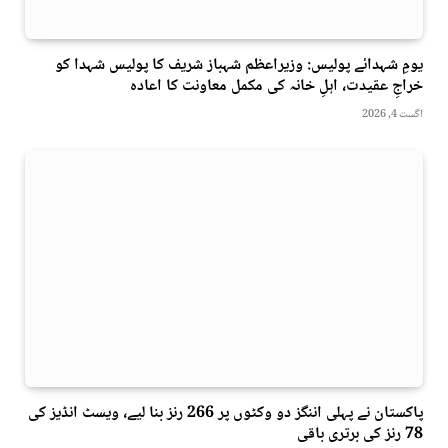
یومِ شہدائے پولیس: وزیراعظم شہباز شریف کا پولیس شہدا کو
خراجِ عقیدت، اہلِ خانہ کی مکمل معاونت کا اعادہ
اگست 4, 2026
پاکستان نے پہلی اننگز دو وکٹوں پر 266 رنز بنا لیے، ویسٹ انڈیز کی
78 رنز کی برتری باقی