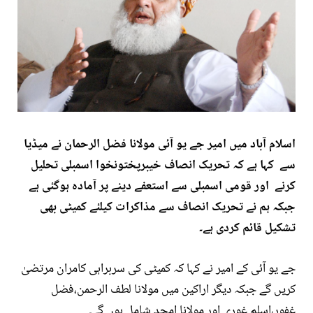
اسلام آباد میں امیر جے یو آئی مولانا فضل الرحمان نے میڈیا
سے کہا ہے کہ تحریک انصاف خیبرپختونخوا اسمبلی تحلیل
کرنے اور قومی اسمبلی سے استعفے دینے پر آمادہ ہوگئی ہے
جبکہ ہم نے تحریک انصاف سے مذاکرات کیلئے کمیٹی بھی
تشکیل قائم کردی ہے۔
جے یو آئی کے امیر نے کہا کہ کمیٹی کی سربراہی کامران مرتضیٰ
کریں گے جبکہ دیگر اراکین میں مولانا لطف الرحمن،فضل
غفور،اسلم غوری اور مولانا امجد شامل ہوں گے۔