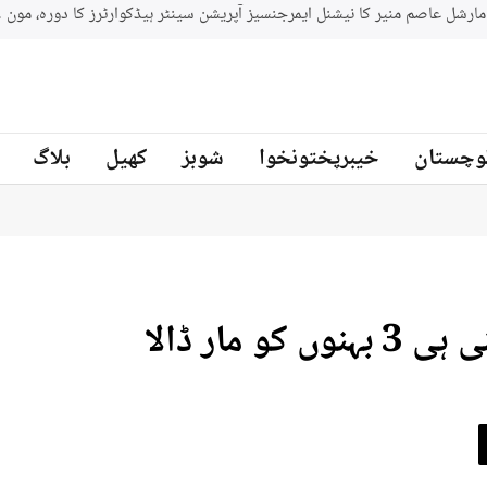
جنوبي افريقه کے سابق کرکټر مائیکل سمتھ پاکستان کرکٹ ٹیم کے بیٹنگ
ز
وچستان
خیبرپختونخوا
شوبز
کھیل
بلاگ
مار ڈالا