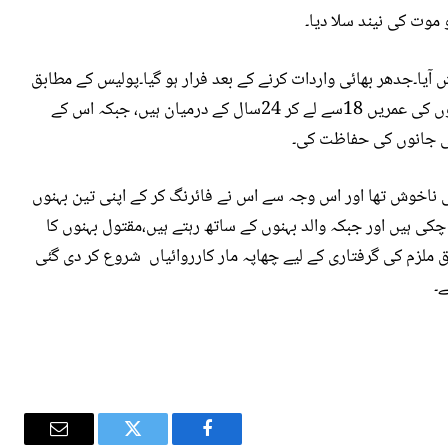
 آیا۔جدھر بھائی واردات کرنے کے بعد فرار ہو گیا۔پولیس کے مطابق
ملزم کی فائرنگ سے جاں بحق ہونے والی 3 مقتول بہنوں کی عمریں 18سے لے کر 24سال کے درمیان ہیں، جبکہ اس کے
نی جانوں کی حفاظت کی۔
 ناخوش تھا اور اس وجہ سے اس نے فائرنگ کر کے اپنی تین بہنوں
 چکی ہیں اور جبکہ والد بہنوں کے ساتھ رہتے ہیں،مقتول بہنوں کا
ق ملزم کی گرفتاری کے لیے چھاپہ مار کارروائیاں شروع کر دی گئی
۔
Email
Twitter
Facebook