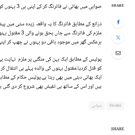
صوابی میں بھائی نے فائرنگ کر کے اپنی ہی 3 بہنوں کو موت کی نیند سلا دیا۔
SHARE
ذرائع کے مطابق فائرنگ کا یہ واقعہ زیدہ سٹی میں پیش
برعکس گھر میں موجود باقی دو بہنوں نے چھپ کر اپ
پولیس کے مطابق ایک بہن کی منگنی پر ملزم نہایت ہی
کو قتل کردیا۔مقتول بہنوں کی والدہ پہلے ہی انتقال کر
ایک بھائی دبئی میں بھی رہتا ہے۔پولیس حکام کے مطاب
ہیں اور اس کے ساتھ ہی تفیش بھی شروع کر دی گئی ہے
Swabi
صوابی
SHARE.