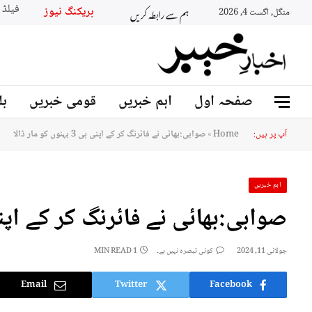
ہم سے رابطہ کریں
بریکنگ نیو
منگل, اگست 4, 2026
صفحہ اول
اہم خبریں
قومی خبریں
بل
آپ پر ہیں:
Home
»
صوابی:بھائی نے فائرنگ کر کے اپنی ہی 3 بہنوں کو مار ڈالا
اہم خبریں
صوابی:بھائی نے فائرنگ کر کے اپنی ہی 3 بہنوں کو 
جولائی 11, 2024
کوئی تبصرہ نہیں ہے۔
1 MIN READ
Email
Twitter
Facebook