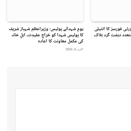
ٹی فورسز کا انٹیلی
یومِ شہدائے پولیس: وزیراعظم شہباز شریف
عدد دہشت گرد ہلاک،
کا پولیس شہدا کو خراجِ عقیدت، اہلِ خانہ
کی مکمل معاونت کا اعادہ
اگست 4, 2026