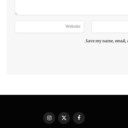
Save my name, email, a
Instagram
X
Facebook
(Twitter)