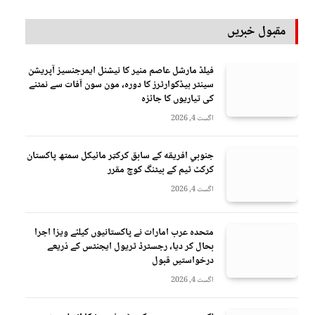
مقبول خبریں
فیلڈ مارشل عاصم منیر کا نیشنل ایمرجنسیز آپریشن
سینٹر ہیڈکوارٹرز کا دورہ، مون سون آفات سے نمٹنے
کی تیاریوں کا جائزہ
اگست 4, 2026
جنوبي افريقه کے سابق کرکټر مائیکل سمتھ پاکستان
کرکٹ ٹیم کے بیٹنگ کوچ مقرر
اگست 4, 2026
متحدہ عرب امارات نے پاکستانیوں کیلئے ویزا اجرا
بحال کر دیا، رجسٹرڈ ٹریول ایجنٹس کے ذریعے
درخواستیں قبول
اگست 4, 2026