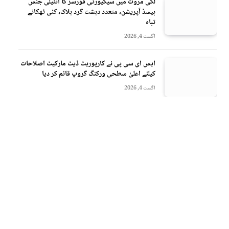
لکی مروت میں سیکیورٹی فورسز کا انٹیلی جنس
بیسڈ آپریشن، متعدد دہشت گرد ہلاک، کئی ٹھکانے
تباہ
اگست 4, 2026
ایس ای سی پی نے کارپوریٹ ڈیٹ مارکیٹ اصلاحات
کیلئے اعلیٰ سطحی ورکنگ گروپ قائم کر دیا
اگست 4, 2026