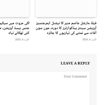
فیلڈ مارشل عاصم منیر کا نیشنل ایمرجنسیز
لکی مروت میں سیکیور
آپریشن سینٹر ہیڈکوارٹرز کا دورہ، مون سون
جنس بیسڈ آپریشن، مت
آفات سے نمٹنے کی تیاریوں کا جائزہ
کئی ٹھکانے تباہ
اگست 4, 2026
اگست 4, 2026
LEAVE A REPLY