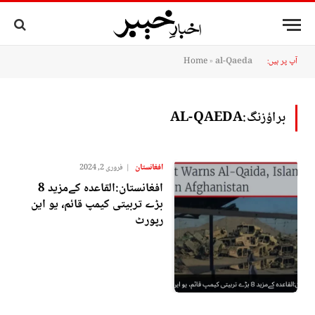
آپ پر ہیں:
al-Qaeda
»
Home
براؤزنگ:
AL-QAEDA
افغانستان
فروری 2, 2024
افغانستان:القاعدہ کےمزید 8
بڑے تربیتی کیمپ قائم، یو این
رپورٹ