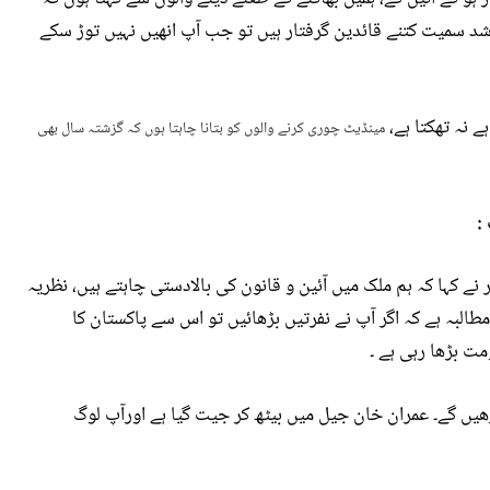
اشد سمیت کتنے قائدین گرفتار ہیں تو جب آپ انھیں نہیں توڑ سکے
ہے نہ تھکتا ہے،
مینڈیٹ چوری کرنے والوں کو بتانا چاہتا ہوں کہ گزشتہ سال بھی
:
ے کہا کہ ہم ملک میں آئین و قانون کی بالادستی چاہتے ہیں، نظریہ
طالبہ ہے کہ اگر آپ نے نفرتیں بڑھائیں تو اس سے پاکستان کا
ت بڑھا رہی ہے ۔
ڑھیں گے۔ عمران خان جیل میں بیٹھ کر جیت گیا ہے اورآپ لوگ