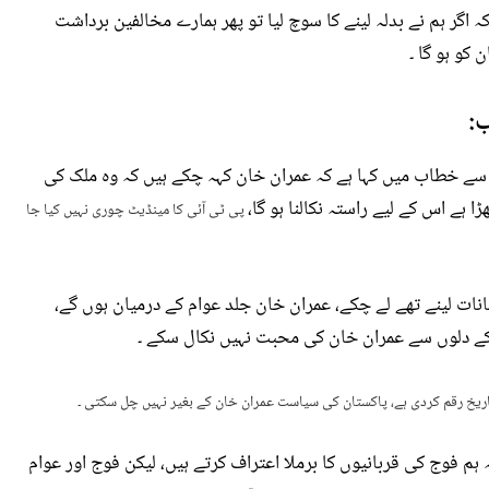
کہ اگر ہم نے بدلہ لینے کا سوچ لیا تو پھر ہمارے مخالفین برداشت
 کو ہو گا ۔
ب:
ے خطاب میں کہا ہے کہ عمران خان کہہ چکے ہیں کہ وہ ملک کی
 ہے اس کے لیے راستہ نکالنا ہو گا،
پی ٹی آئی کا مینڈیٹ چوری نہیں کیا جا
شانات لینے تھے لے چکے، عمران خان جلد عوام کے درمیان ہوں گے،
م کے دلوں سے عمران خان کی محبت نہیں نکال سکے ۔
 تاریخ رقم کردی ہے، پاکستان کی سیاست عمران خان کے بغیر نہیں چل سکتی ۔
ہم فوج کی قربانیوں کا برملا اعتراف کرتے ہیں، لیکن فوج اور عوام