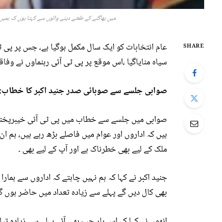
میں بھاگنے کے طعنے دینے والوں سے کہتا ہوں کہ ہمیں
عام انتخابات کو ایک سال مکمل ہوگیا ہے، جس پر پی ٹی
SHARE
سیاہ منایاگیا ،اس موقع پر پی ٹی آئی رہنماوں نے و
صوابی جلسے سے صوبائی صدر جنید اکبر کا خطاب:
صوابی میں جلسے سے خطاب میں پی ٹی آئی خیبرپختونخ
ہیں کہ اداروں اور عوام میں فاصلے بڑھ رہے ہیں، ہم ان 
ملک کے لیے بھی خطرناک ہے اور آپ کے لیے بھی ۔
جنید اکبر نے کہا کہ ہم نہیں چاہتے کہ اداروں سے ہمار
بھی کال دیں گے پہلے سے زیادہ تعداد میں حاضر ہوں گے
انھوں نے کہا کہ اس بار جب بھی آئے پہلے سے زیادہ تیار