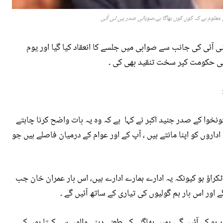
 معلوم ہے کہ کون کون بھاگا ہے،صوبائی صدر پی ٹی آئی
 آئی کی جانب سے صوابی میں جلسے کا انعقاد کیا گیا اور یوم
فاقی حکومت کپر سخت تنقید بھی کی ۔
وا کے صدر جنید اکبر نے کہا ہے کہ وہ یہ بات واضح کرنا چاہتے
اداروں کو اپنا مانتے ہیں ، آپ کے اور عوام کے درمیان فاصلے ہیں جو
ا ٹکراؤ ہو کیونکہ یہ ادارے ہمارے ادارے ہیں، اس بار عمران خان جب
 اور اس بار ہم گولیوں کی تیاری کے ساتھ آئیں گے ۔
 ہو کے آئیں گے، ہمیں بھاگنے کے طعنے دینے والوں سے کہتا ہوں کہ