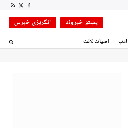
وزیراعظم شہبازشریف اعلیٰ سطح وفد کے ہمراہ دو روزه سرکاری دورے پر سعودی عرب روانہ
RSS
Facebook
X
(Twitter)
پښتو خبرونه
انگریزی خبریں
ادب
اسپاٹ لائٹ