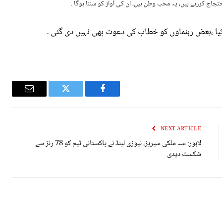
تجاج کررہے ہیں، یہ محب وطن ہیں، ان کی آواز کو سننا ہوگا ۔
یا ،بعض رہنماوں کو خطاب کی دعوت بھی نہیں دی گئی ۔
Email
Twitter
Facebook
NEXT ARTICLE
لاہور: سہ ملکی سیریز، نیوزی لینڈ نے پاکستانی ٹیم کو 78 رنز سے
شکست دیدی