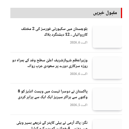
مقبول خبریں
بلوچستان میں سکیورٹی فورسز کی 2 مختلف
کارروائیاں ، 12 دہشتگرد ہلاک
اگست 6, 2026
وزیراعظم شہبازشریف اعلیٰ سطح وفد کے ہمراہ دو
روزه سرکاری دورے پر سعودی عرب روانہ
اگست 6, 2026
پاکستان نے دوسرا ٹیسٹ میں ویسٹ انڈیز کو 8
وکٹوں سے ہراکر سیریز ایک ایک سے برابر کردی
اگست 5, 2026
نگر: پاک آرمی نے ہیلی کاپٹر کے ذریعے ہسپر ویلی
میں پھنسی 4 خواتین کو ریسکیو کرلیا