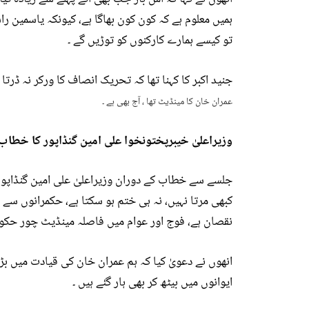
ہمیں معلوم ہے کہ کون کون بھاگا ہے، کیونکہ یاسمین ر
تو کیسے ہمارے کارکنوں کو توڑیں گے ۔
جنید اکبر کا کہنا تھا کہ تحریک انصاف کا ورکر نہ ڈرتا 
عمران خان کا مینڈیٹ تھا ، آج بھی ہے ۔
وزیراعلیٰ خیبرپختونخوا علی امین گنڈاپور کا خطاب 
جلسے سے خطاب کے دوران وزیراعلیٰ علی امین گنڈاپور ن
کبھی مرتا نہیں، نہ ہی ختم ہو سکتا ہے، حکمرانوں سے م
نقصان ہے، فوج اور عوام میں فاصلہ مینڈیٹ چور حکوم
انھوں نے دعویٰ کیا کہ ہم عمران خان کی قیادت میں ب
ایوانوں میں بیٹھ کر بھی ہار گئے ہیں ۔