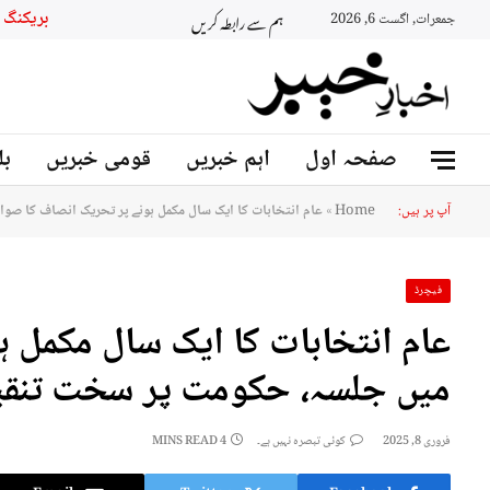
ہم سے رابطہ کریں
بریکنگ نیوز
جمعرات, اگست 6, 2026
صفحہ اول
اہم خبریں
قومی خبریں
بل
آپ پر ہیں:
Home
»
عام انتخابات کا ایک سال مکمل ہونے پر تحریک انصاف کا صو
فیچرڈ
عام انتخابات کا ایک سال مکمل 
میں جلسہ، حکومت پر سخت تنقی
فروری 8, 2025
کوئی تبصرہ نہیں ہے۔
4 MINS READ