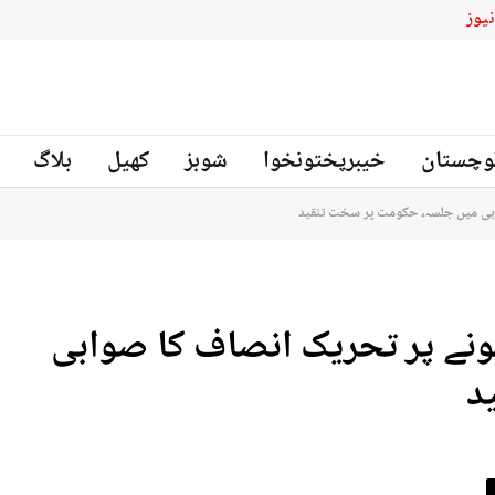
وچستان
خیبرپختونخوا
شوبز
کھیل
بلاگ
ابی میں جلسہ، حکومت پر سخت تنقید
ہونے پر تحریک انصاف کا صوابی
د