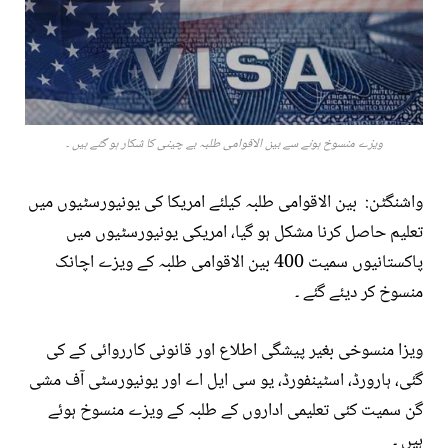
ویزے منسوخ ہونے سے بین الاقوامی طلبہ بے چینی کا شکار ہو گئے ہیں ۔
واشنگٹن: بین الاقوامی طلبہ کیلئے امریکا کی یونیورسٹیوں میں
تعلیم حاصل کرنا مشکل ہو گیا، امریکی یونیورسٹیوں میں
پاکستانیوں سمیت 400 بین الاقوامی طلبہ کے ویزے اچانک
منسوخ کر دیئے گئے ۔
ویزا منسوخی بغیر پیشگی اطلاع اور قانونی کارروائی کے کی
گئی، ہارورڈ، اسٹینفورڈ، یو سی ایل اے اور یونیورسٹی آف مشی
گن سمیت کئی تعلیمی اداروں کے طلبہ کے ویزے منسوخ ہوئے
ہیں ۔