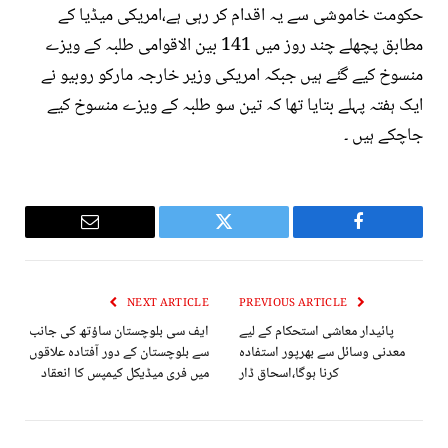
حکومت خاموشی سے یہ اقدام کر رہی ہے،امریکی میڈیا کے
مطابق پچھلے چند روز میں 141 بین الاقوامی طلبہ کے ویزے
منسوخ کیے گئے ہیں جبکہ امریکی وزیر خارجہ مارکو روبیو نے
ایک ہفتہ پہلے بتایا تھا کہ تین سو طلبہ کے ویزے منسوخ کیے
جاچکے ہیں ۔
Email
Twitter
Facebook
NEXT ARTICLE
PREVIOUS ARTICLE
پائیدار معاشی استحکام کے لیے
ایف سی بلوچستان ساؤتھ کی جانب
معدنی وسائل سے بھرپور استفادہ
سے بلوچستان کے دور آفتادہ علاقوں
کرنا ہوگا،اسحاق ڈار
میں فری میڈیکل کیمپس کا انعقاد