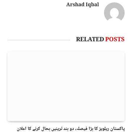
Arshad Iqbal
RELATED
POSTS
پاکستان ریلویز کا بڑا فیصلہ، دو بند ٹرینیں بحال کرنے کا اعلان