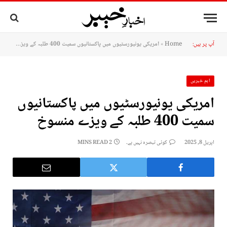
آپ پر ہیں:
Home
»
امریکی یونیورسٹیوں میں پاکستانیوں سمیت 400 طلبہ کے ویزے منسوخ
اہم خبریں
امریکی یونیورسٹیوں میں پاکستانیوں
سمیت 400 طلبہ کے ویزے منسوخ
اپریل 8, 2025
کوئی تبصرہ نہیں ہے۔
2 MINS READ