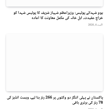
یومِ شہدائے پولیس: وزیراعظم شہباز شریف کا پولیس شہدا کو
خراجِ عقیدت، اہلِ خانہ کی مکمل معاونت کا اعادہ
اگست 4, 2026
پاکستان نے پہلی اننگز دو وکٹوں پر 266 رنز بنا لیے، ویسٹ انڈیز کی
78 رنز کی برتری باقی