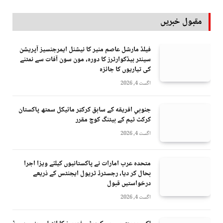
مقبول خبریں
فیلڈ مارشل عاصم منیر کا نیشنل ایمرجنسیز آپریشن
سینٹر ہیڈکوارٹرز کا دورہ، مون سون آفات سے نمٹنے
کی تیاریوں کا جائزہ
اگست 4, 2026
جنوبي افريقه کے سابق کرکټر مائیکل سمتھ پاکستان
کرکٹ ٹیم کے بیٹنگ کوچ مقرر
اگست 4, 2026
متحدہ عرب امارات نے پاکستانیوں کیلئے ویزا اجرا
بحال کر دیا، رجسٹرڈ ٹریول ایجنٹس کے ذریعے
درخواستیں قبول
اگست 4, 2026