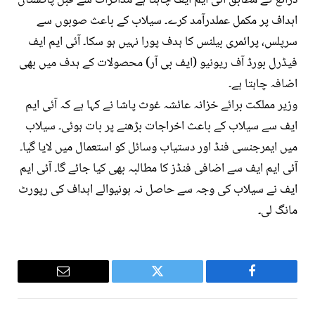
ذرائع کے مطابق آئی ایم ایف چاہتا ہے مذاکرات سے قبل پاکستان
اہداف پر مکمل عملدرآمد کرے۔ سیلاب کے باعث صوبوں سے
سرپلس، پرائمری بیلنس کا ہدف پورا نہیں ہو سکا۔ آئی ایم ایف
فیڈرل بورڈ آف ریونیو (ایف بی آر) محصولات کے ہدف میں بھی
اضافہ چاہتا ہے۔
وزیر مملکت برائے خزانہ عائشہ غوث پاشا نے کہا ہے کہ آئی ایم
ایف سے سیلاب کے باعث اخراجات بڑھنے پر بات ہوئی۔ سیلاب
میں ایمرجنسی فنڈ اور دستیاب وسائل کو استعمال میں لایا گیا۔
آئی ایم ایف سے اضافی فنڈز کا مطالبہ بھی کیا جائے گا۔ آئی ایم
ایف نے سیلاب کی وجہ سے حاصل نہ ہونیوالے اہداف کی رپورٹ
مانگ لی۔
Email
Twitter
Facebook