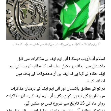
آئی ایم ایف کا مذاکرات سے قبل پاکستان سے اہداف پر مکمل عملدرآمد کا مطالبہ
اسلام آباد(ویب دیسک) آئی ایم ایف نے مذاکرات سے قبل
پاکستان سے اہداف پر مکمل عملدرآمد کا مطالبہ کردیا۔ آئی ایم
ایف حکام نے کہا ہے کہ ایف بی آر محصولات کے ہدف میں
اضافہ کرے۔
ذرائع کے مطابق پاکستان اور آئی ایم ایف کے درمیان مذاکرات
میں تاریخ کی تبدیلی کر دی گئی۔ آئی ایم ایف کے ساتھ مذاکرات
رواں ماہ کی 15 تاریخ سے شروع نہیں ہو سکیں گے۔