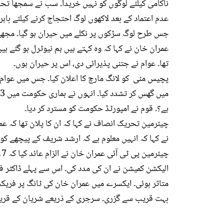
ناکامی کیلئے لوگوں کو نہیں خریدا۔ سب نے سمجھا تح
جس طرح لوگ سڑکوں پر نکلے میں حیران ہو گیا۔ مجھے 
عمران خان نے کہا کہ وہ کہتے ہیں ہم نیوٹرل ہو گئے ہ
تھا۔ عوام نے جتنی پذیرائی دی، اس پر حیران ہوں۔
پچیس مئی کو لانگ مارچ کا اعلان کیا۔ جس میں عوام ن
ہے؟۔ قوم نے امپورٹڈ حکومت کو مسترد کر دیا۔
چیئرمین تحریک انصاف نے کہا کہ ان کا پلان تھا کہ ع
نے کہا کہ انہیں معلوم ہے کہ ارشد شریف کے پیچھے کو
الیکشن کمیشن نے ان کی مدد کی۔ اس سے پہلے ڈاکٹر ف
متاثر ہوئی۔ ایکسرے میں عمران خان کی ٹانگ پر فریکچ
بہت قریب سے گزری۔ سرجری کے ذریعے شریان کے قریب ل