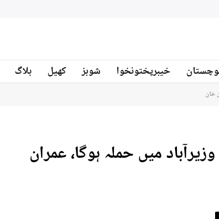
جنوبي افريقه کے سابق کرکټر مائیکل سمتھ پاکستان کرکٹ ٹیم کے بیٹنگ
ز
وچستان
خیبرپختونخوا
شوبز
کھیل
بلاگ
ن خان
وزیرآباد میں حملہ ہوگا، عمران