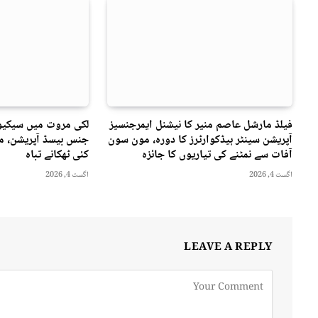
فیلڈ مارشل عاصم منیر کا نیشنل ایمرجنسیز
لکی مروت میں سیکیور
آپریشن سینٹر ہیڈکوارٹرز کا دورہ، مون سون
جنس بیسڈ آپریشن، مت
آفات سے نمٹنے کی تیاریوں کا جائزہ
کئی ٹھکانے تباہ
اگست 4, 2026
اگست 4, 2026
LEAVE A REPLY