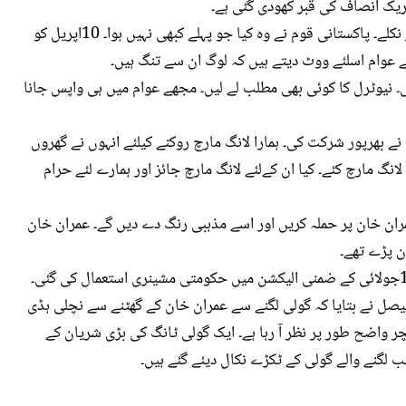
ریک انصاف کی قبر کھودی گئی ہے۔
عدم اعتماد کے بعد لاکھوں لوگ احتجاج کرنے کیلئے باہر نکلے۔ پاکستانی قوم نے وہ کیا جو پہلے کبھی نہیں ہوا۔ 10اپریل کو
عوام اسلئے ووٹ دیتے ہیں کہ لوگ ان سے تنگ ہیں۔
یں۔ نیوٹرل کا کوئی بھی مطلب لے لیں۔ مجھے عوام میں ہی واپس جانا
ے بھرپور شرکت کی۔ ہمارا لانگ مارچ روکنے کیلئے انہوں نے گھروں
میں گھس کر تشدد کیا۔ انہوں نے ہماری حکومت میں 3 لانگ مارچ کئے۔ کیا ان کےلئے لانگ مارچ جائز اور ہمارے لئے حرام
مران خان پر حملہ کریں اور اسے مذہبی رنگ دے دیں گے۔ عمران خان
ن پڑے تھے۔
چیئرمین پی ٹی آئی عمران خان نے الزام عائد کیا کہ 17جولائی کے ضمنی الیکشن میں حکومتی مشینری استعمال کی گئی۔
یصل نے بتایا کہ گولی لگنے سے عمران خان کے گھٹنے سے نچلی ہڈی
ر واضح طور پر نظر آ رہا ہے۔ ایک گولی ٹانگ کی بڑی شریان کے
گنے والے گولی کے ٹکڑے نکال دیئے گئے ہیں۔