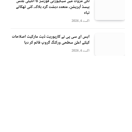
لکی مروت میں سیکیورٹی فورسز کا انٹیلی جنس
بیسڈ آپریشن، متعدد دہشت گرد ہلاک، کئی ٹھکانے
تباہ
اگست 4, 2026
ایس ای سی پی نے کارپوریٹ ڈیٹ مارکیٹ اصلاحات
کیلئے اعلیٰ سطحی ورکنگ گروپ قائم کر دیا
اگست 4, 2026