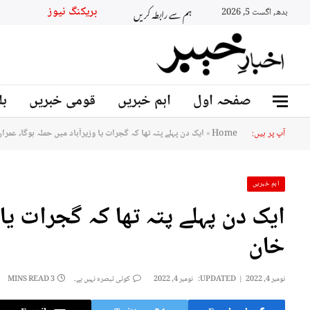
ہم سے رابطہ کریں
بریکنگ نیو
بدھ, اگست 5, 2026
صفحہ اول
اہم خبریں
قومی خبریں
بل
آپ پر ہیں:
Home
»
ایک دن پہلے پتہ تھا کہ گجرات یا وزیرآباد میں حملہ ہوگا، عمرا
اہم خبریں
ایک دن پہلے پتہ تھا کہ گجرات یا 
خان
نومبر 4, 2022
UPDATED:
نومبر 4, 2022
کوئی تبصرہ نہیں ہے۔
3 MINS READ