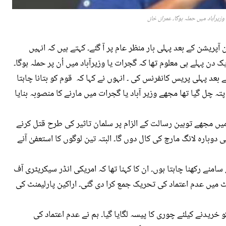
وزیرآباد میں حملہ ہوگا، عمران خان
ٓپریشن کے بعد پہلی بار منظر عام پر آ گئے۔ کہتے ہیں کہ انہیں
دن پہلے ہی معلوم تھا کہ گجرات یا وزیرآباد میں اُن پر حملہ ہوگا۔
عد پہلی پریس کانفرنس کی ۔ انہوں نے کہا کہ قوم کو بتانا چاہتا
 چل گیا تھا مجھے وزیر آباد یا گجرات میں مارنے کا منصوبہ بنایا
 میں مجھے توہین رسالت کے الزام پر سلمان تاثیر کی طرح قتل کرنے
ی دوبارہ لانگ مارچ کی کال دوں گا۔ البتہ تین لوگوں کا استعفیٰ آنے
منے رکھنا چاہتا ہوں۔ ان کا کہنا تھا کہ امریکی انڈر سیکریٹری آف
ٹ میں عدم اعتماد کی تحریک جمع کرا دی گئی۔ اراکین پارلیمنٹ کی
خریدنے کیلئے چوری کا پیسہ لگایا گیا۔ ہم نے عدم اعتماد کی