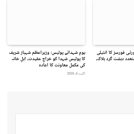
ٹی فورسز کا انٹیلی
یومِ شہدائے پولیس: وزیراعظم شہباز شریف
عدد دہشت گرد ہلاک،
کا پولیس شہدا کو خراجِ عقیدت، اہلِ خانہ
کی مکمل معاونت کا اعادہ
اگست 4, 2026