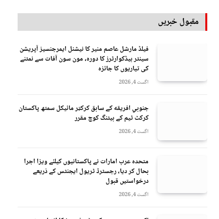
مقبول خبریں
فیلڈ مارشل عاصم منیر کا نیشنل ایمرجنسیز آپریشن
سینٹر ہیڈکوارٹرز کا دورہ، مون سون آفات سے نمٹنے
کی تیاریوں کا جائزہ
اگست 4, 2026
جنوبي افريقه کے سابق کرکټر مائیکل سمتھ پاکستان
کرکٹ ٹیم کے بیٹنگ کوچ مقرر
اگست 4, 2026
متحدہ عرب امارات نے پاکستانیوں کیلئے ویزا اجرا
بحال کر دیا، رجسٹرڈ ٹریول ایجنٹس کے ذریعے
درخواستیں قبول
اگست 4, 2026