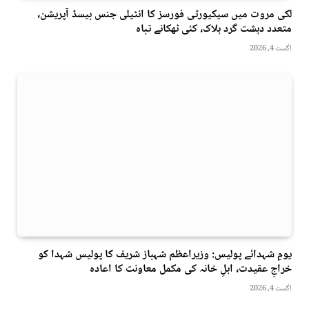
لکی مروت میں سیکیورٹی فورسز کا انٹیلی جنس بیسڈ آپریشن،
متعدد دہشت گرد ہلاک، کئی ٹھکانے تباہ
اگست 4, 2026
یومِ شہدائے پولیس: وزیراعظم شہباز شریف کا پولیس شہدا کو
خراجِ عقیدت، اہلِ خانہ کی مکمل معاونت کا اعادہ
اگست 4, 2026