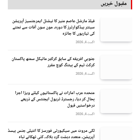
مقبول خبریں
فیلڈ مارشل عاصم منیر کا نیشنل ایمرجنسیز آپریشن
سینٹر ہیڈکوارٹرز کا دورہ، مون سون آفات سے نمٹنے
کی تیاریوں کا جائزہ
اگست 4, 2026
جنوبي افريقه کے سابق کرکټر مائیکل سمتھ پاکستان
کرکٹ ٹیم کے بیٹنگ کوچ مقرر
اگست 4, 2026
متحدہ عرب امارات نے پاکستانیوں کیلئے ویزا اجرا
بحال کر دیا، رجسٹرڈ ٹریول ایجنٹس کے ذریعے
درخواستیں قبول
اگست 4, 2026
لکی مروت میں سیکیورٹی فورسز کا انٹیلی جنس بیسڈ
آپریشن، متعدد دہشت گرد ہلاک، کئی ٹھکانے تباہ