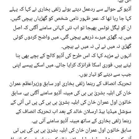
آئی ہے۔
آڈیو کے حوالے سے ردعمل دیتے ہوئے زلفی بخاری نے کہا کہ پہلے
کہا جا رہا تھا کہ عمر ظہور نامی شخص کو گھڑیاں بیچی گئیں۔
ان کو لیگل نوٹس بھیجا تو اب نئی کہانی سامنے آگئی کہ اصل
میں یہ گھڑی میرے ذریعے بیچی گئی۔ میں واضح کردوں کوئی
گھڑی نہ میں نے لی نہ میں نے بیچی۔
انہوں نے مزید کہا کہ اس طرح کی آڈیو کالج کے بچے بھی بنا
لیتے ہیں۔ فوری اسکا فرانزک کرایا جائے۔ میں اسکے پیسے اپنی
جیب سے دینے کو تیار ہوں۔
تحریک انصاف کے رہنما زلفی بخاری اور سابق وزیراعظم عمران
خان کی اہلیہ بشریٰ بی بی کی مبینہ آڈیو سامنے آگئی ہے۔ سابق
خاتون اول عمران خان کی اہلیہ بشریٰ بی بی کی پی ٹی آئی کے
سوشل میڈیا ہیڈ ارسلان خالد کے بعد اب تحریک انصاف کے
رہنما زلفی بخاری کے ساتھ مبینہ آڈیو سامنے آئی ہے۔
سابق خاتون اول عمران خان کی اہلیہ بشریٰ بی بی کی پی ٹی