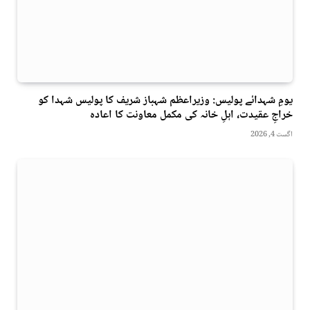
یومِ شہدائے پولیس: وزیراعظم شہباز شریف کا پولیس شہدا کو
خراجِ عقیدت، اہلِ خانہ کی مکمل معاونت کا اعادہ
اگست 4, 2026