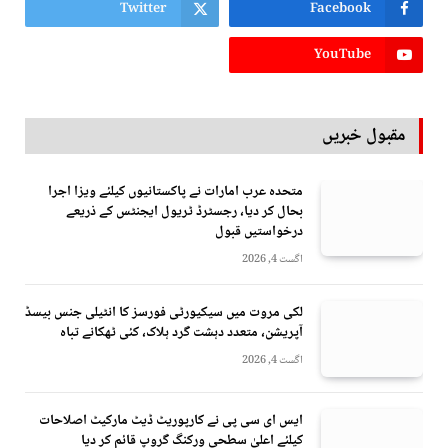
Twitter
Facebook
YouTube
مقبول خبریں
متحدہ عرب امارات نے پاکستانیوں کیلئے ویزا اجرا
بحال کر دیا، رجسٹرڈ ٹریول ایجنٹس کے ذریعے
درخواستیں قبول
اگست 4, 2026
لکی مروت میں سیکیورٹی فورسز کا انٹیلی جنس بیسڈ
آپریشن، متعدد دہشت گرد ہلاک، کئی ٹھکانے تباہ
اگست 4, 2026
ایس ای سی پی نے کارپوریٹ ڈیٹ مارکیٹ اصلاحات
کیلئے اعلیٰ سطحی ورکنگ گروپ قائم کر دیا