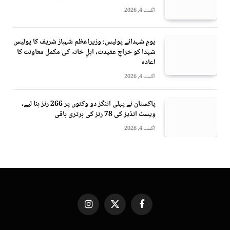
اگست 4, 2026
یومِ شہدائے پولیس: وزیراعظم شہباز شریف کا پولیس
شہدا کو خراجِ عقیدت، اہلِ خانہ کی مکمل معاونت کا
اعادہ
اگست 4, 2026
پاکستان نے پہلی اننگز دو وکٹوں پر 266 رنز بنا لیے،
ویسٹ انڈیز کی 78 رنز کی برتری باقی
اگست 4, 2026
Instagram
X
Facebook
(Twitter)