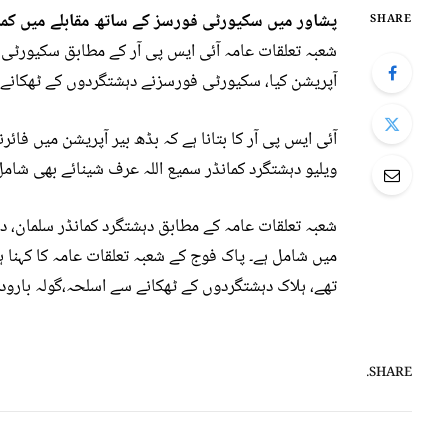
پشاور میں سکیورٹی فورسز کے ساتھ مقابلے میں کمانڈر سمیت 4 انتہائی مطلوب دہشت
SHARE
شعبہ تعلقات عامہ آئی ایس پی آر کے مطابق سکیورٹی 
آپریشن کیا، سکیورٹی فورسزنے دہشتگردوں کے ٹھکانے کا 
ویلیو دہشتگرد کمانڈر سمیع اللہ عرف شینائے بھی شامل
شعبہ تعلقات عامہ کے مطابق دہشتگرد کمانڈر سلمان، د
میں شامل ہے۔ پاک فوج کے شعبہ تعلقات عامہ کا کہنا ہے
تھے، ہلاک دہشتگردوں کے ٹھکانے سے اسلحہ،گولہ بارود او
SHARE.