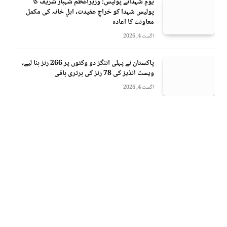
یومِ شہدائے پولیس: وزیراعظم شہباز شریف کا
پولیس شہدا کو خراجِ عقیدت، اہلِ خانہ کی مکمل
معاونت کا اعادہ
اگست 4, 2026
پاکستان نے پہلی اننگز دو وکٹوں پر 266 رنز بنا لیے،
ویسٹ انڈیز کی 78 رنز کی برتری باقی
اگست 4, 2026