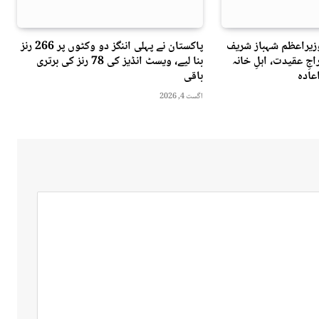
وزیراعظم شہباز شریف
پاکستان نے پہلی اننگز دو وکٹوں پر 266 رنز
جِ عقیدت، اہلِ خانہ
بنا لیے، ویسٹ انڈیز کی 78 رنز کی برتری
عادہ
باقی
اگست 4, 2026