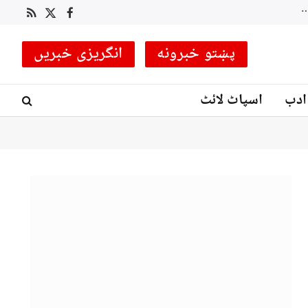
لکی مروت میں سیکیورٹی فورسز کا انٹیلی جنس بیسڈ آپریشن، متعدد دہشت گرد ہلاک، کئی ٹھکانے تباہ
RSS
Facebook
X
(Twitter)
پښتو خبرونه
انگریزی خبریں
ادب
اسپاٹ لائٹ