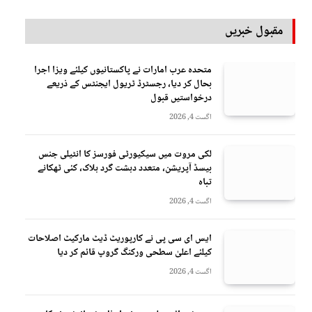
مقبول خبریں
متحدہ عرب امارات نے پاکستانیوں کیلئے ویزا اجرا
بحال کر دیا، رجسٹرڈ ٹریول ایجنٹس کے ذریعے
درخواستیں قبول
اگست 4, 2026
لکی مروت میں سیکیورٹی فورسز کا انٹیلی جنس
بیسڈ آپریشن، متعدد دہشت گرد ہلاک، کئی ٹھکانے
تباہ
اگست 4, 2026
ایس ای سی پی نے کارپوریٹ ڈیٹ مارکیٹ اصلاحات
کیلئے اعلیٰ سطحی ورکنگ گروپ قائم کر دیا
اگست 4, 2026