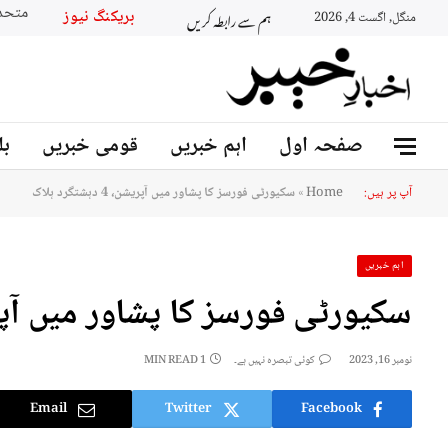
ہم سے رابطہ کریں
بریکنگ نیوز
منگل, اگست 4, 2026
صفحہ اول
اہم خبریں
قومی خبریں
بل
آپ پر ہیں:
Home
»
سکیورٹی فورسز کا پشاور میں آپریشن، 4 دہشتگرد ہلاک
اہم خبریں
سکیورٹی فورسز کا پشاور میں آپریشن، 4 دہشت
نومبر 16, 2023
کوئی تبصرہ نہیں ہے۔
1 MIN READ
Email
Twitter
Facebook