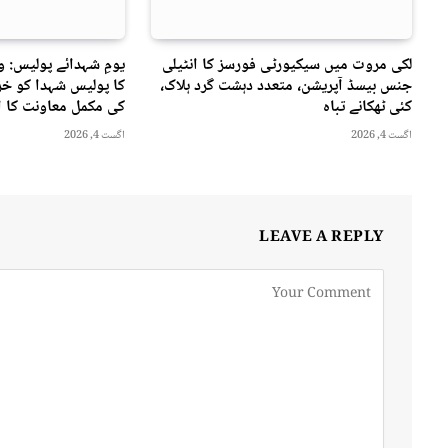
لکی مروت میں سیکیورٹی فورسز کا انٹیلی
یومِ شہدائے پولیس: 
جنس بیسڈ آپریشن، متعدد دہشت گرد ہلاک،
کا پولیس شہدا کو خرا
کئی ٹھکانے تباہ
کی مکمل معاونت کا ا
اگست 4, 2026
اگست 4, 2026
LEAVE A REPLY