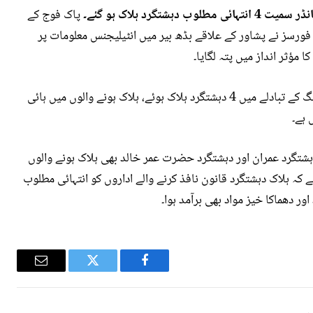
گرد ہلاک ہو گئے۔
پاک فوج کے
فورسز نے پشاور کے علاقے بڈھ بیر میں انٹیلیجنس معلومات پر
مؤثر انداز میں پتہ لگایا۔
آئی ایس پی آر کا بتانا ہے کہ بڈھ بیر آپریشن میں فائرنگ کے تبادلے میں 4 دہشتگرد ہلاک ہوئے، ہلاک ہونے والوں میں ہائی
 ہے۔
ہشتگرد عمران اور دہشتگرد حضرت عمر خالد بھی ہلاک ہونے والوں
 کہ ہلاک دہشتگرد قانون نافذ کرنے والے اداروں کو انتہائی مطلوب
ر دھماکا خیز مواد بھی برآمد ہوا۔
Email
Twitter
Facebook