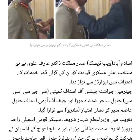
صدر مملکت نے اعلیٰ عسکری قیادت کو ایوارڈز سے نواز دیا
اسلام آباد(ویب ڈیسک) صدر مملکت ڈاکٹر عارف علوی نے نو
منتخب اعلیٰ عسکری قیادت کو ان کی گراں قدر خدمات کے
اعتراف میں ایوارڈز سے نواز دیا۔
چیئرمین جوائنٹ چیفس آف اسٹاف کمیٹی (سی جے سی ایس
سی) جنرل ساحر شمشاد مرزا اور چیف آف آرمی اسٹاف جنرل
عاصم منیر کو نشان امتیاز (ملٹری) سے نوازا گیا۔
تقریب میں وزیراعظم شہباز شریف، سپیکر قومی اسمبلی راجہ
پرویز اشرف سمیت وفاقی وزراء اور مسلح افواج کے افسران نے
شرکت کی۔واضح رہے کہ جنرل ریٹائرڈ جنرل قمر جاوید باجوہ