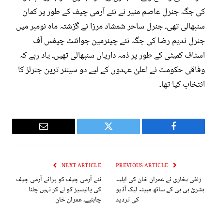
کی جگہ جنرل عاصم منیر نے نئے آرمی چیف کے طور پر کمان
سنبھالی تھی۔ جنرل ساحر شمشاد مرزا نے گزشتہ ماہ نومبر میں
جنرل ندیم رضا کی جگہ نئے چیئرمین جوائنٹ چیفس آف
اسٹاف کمیٹی کے طور پر ذمہ داریاں سنبھالی تھیں۔ یاد رہے کہ
وفاقی حکومت نے اعلیٰ عہدوں کے لیے دو سینئر ترین جنرلز کا
انتخاب کیا تھا۔
Email
Twitter
Facebook
NEXT ARTICLE
PREVIOUS ARTICLE
زلفی بخاری نے عمران خان کی اہلیہ
نئے آرمی چیف کو پرانے آرمی چیف
بشریٰ بی بی کے ساتھ مبینہ لیک آڈیو
کی پالیسیز کو لے کر نہیں چلنا
کی تردید
چاہئیے، عمران خان