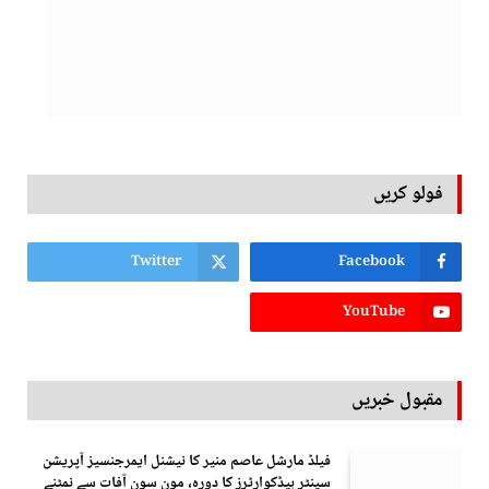
فولو کریں
Twitter
Facebook
YouTube
مقبول خبریں
فیلڈ مارشل عاصم منیر کا نیشنل ایمرجنسیز آپریشن
سینٹر ہیڈکوارٹرز کا دورہ، مون سون آفات سے نمٹنے