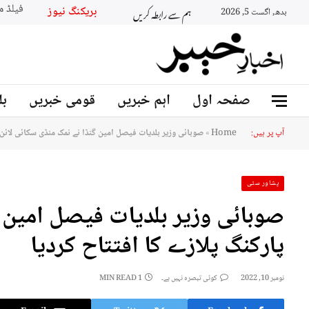
ہم سے رابطہ کریں
بریکنگ نیو
بدھ, اگست 5, 2026
صفحہ اول
اہم خبریں
قومی خبریں
بل
آپ پر ہیں:
Home
»
صوبائی وزیر بلدیات فیصل امین گنڈا نے نمک منڈی سکائی لائن 
پشاور سٹی
صوبائی وزیر بلدیات فیصل امین گ
پارکنگ پلازے کا افتتاح کردیا
نومبر 10, 2022
کوئی تبصرہ نہیں ہے۔
1 MIN READ