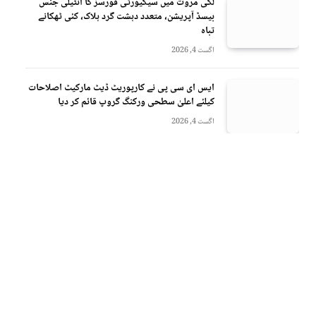
لکی مروت میں سیکیورٹی فورسز کا انٹیلی جنس
بیسڈ آپریشن، متعدد دہشت گرد ہلاک، کئی ٹھکانے
تباہ
اگست 4, 2026
ایس ای سی پی نے کارپوریٹ ڈیٹ مارکیٹ اصلاحات
کیلئے اعلیٰ سطحی ورکنگ گروپ قائم کر دیا
اگست 4, 2026