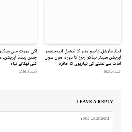
فیلڈ مارشل عاصم منیر کا نیشنل ایمرجنسیز
لکی مروت میں سیکیور
آپریشن سینٹر ہیڈکوارٹرز کا دورہ، مون سون
جنس بیسڈ آپریشن، مت
آفات سے نمٹنے کی تیاریوں کا جائزہ
کئی ٹھکانے تباہ
اگست 4, 2026
اگست 4, 2026
LEAVE A REPLY