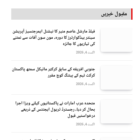
مقبول خبریں
فیلڈ مارشل عاصم منیر کا نیشنل ایمرجنسیز آپریشن
سینٹر ہیڈکوارٹرز کا دورہ، مون سون آفات سے نمٹنے
کی تیاریوں کا جائزہ
اگست 4, 2026
جنوبي افريقه کے سابق کرکټر مائیکل سمتھ پاکستان
کرکٹ ٹیم کے بیٹنگ کوچ مقرر
اگست 4, 2026
متحدہ عرب امارات نے پاکستانیوں کیلئے ویزا اجرا
بحال کر دیا، رجسٹرڈ ٹریول ایجنٹس کے ذریعے
درخواستیں قبول
اگست 4, 2026