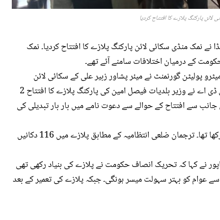
 لائن پارکنگ پلازے کا افتتاح کردیا
 نے نمک منڈی سکائی لائن پارکنگ پلازے کا افتتاح کردیا۔ نمک
حکومت کے درمیان اختلافات سامنے آئے تھے۔
یٹرو پولیٹن گورنمنٹ نے میئر پشاور زبیر علی کے سکائی لائن
پارکنگ پلازے کا افتتاح تین بجے کرنے کا اعلان کیا۔ پی ڈی اے نے وزیر بلدیات فیصل امین کی پارکنگ پلازے کا افتتاح 2
جانب سے افتتاح کے حوالے سے دعوت نامے میں بار بار تبدیلی کی
پلازے کا سنگ بنیاد 2019 میں سابق ناظم پشاور نے رکھا تھا۔ ترجمان ضلعی انتظامیہ کے مطابق پلازے میں 116 دکانیں
ور نے کہا کہ تحریک انصاف حکومت نے پلازے کی بنیاد رکھی تھی
ے سے عوام کو بہتر سہولت میسر ہونگی۔ جبکہ پلازے کی تعمیر کے بعد