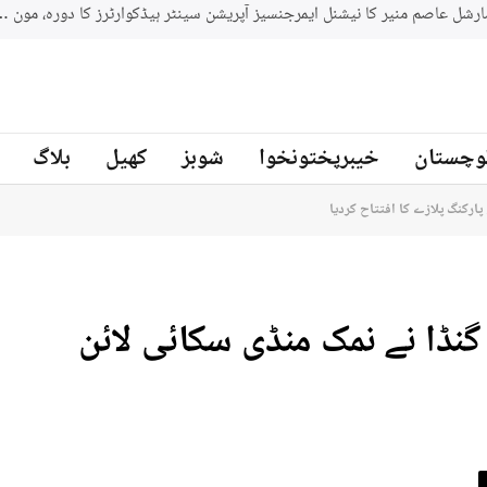
جنوبي افريقه کے سابق کرکټر مائیکل سمتھ پاکستان کرکٹ ٹیم کے بیٹنگ
ز
وچستان
خیبرپختونخوا
شوبز
کھیل
بلاگ
پارکنگ پلازے کا افتتاح کردیا
نڈا نے نمک منڈی سکائی لائن