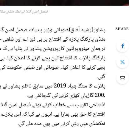
فیصل امین گنڈا نے نمک منڈی سکائی
پشاور(رشید آفاق)صوبائی وزیر بلدیات فیصل امین گنڈا
SHARE
منڈی پارکنگ پلازہ کے افتتاح پر پی ڈی اے اور ضلعی 
ترجمان میٹروپولٹین کارپوریشن پشاور نے بتایا ہے کہ م
بجے کرنے کا اعلان کیا۔ صوبائی اور ضلعی حکومت کی 
گئی۔
،200 گاڑیاں کھڑی کرنے کی گنجائش ہے۔
افتتاحی تقریب سے خطاب کرتے ہوئے فیصل امین گنڈاپ
افتتاح کا حق بھی ہمارا ہے۔ انہوں نے کہا کہ اس پلاز
نمکمنڈی میں رش کرنے میں بھی مدد ملے گی۔