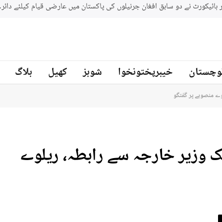
بلوچستان میں سکیورٹی فورسز کی 2 مختلف کارروائیاں ، 12 دہشتگرد ہلاک
نیوز
وچستان
خیبرپختونخوا
شوبز
کھیل
بلاگ
وے منصوبے پر گفتگو
ک وزیر خارجہ سے رابطہ، ریلوے