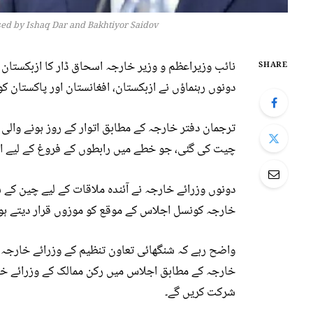
d by Ishaq Dar and Bakhtiyor Saidov
نائب وزیراعظم و وزیر خارجہ اسحاق ڈار کا ازبکستان
SHARE
دونوں رہنماؤں نے ازبکستان، افغانستان اور پاکستان کو
ترجمان دفتر خارجہ کے مطابق اتوار کے روز ہونے والی
چیت کی گئی، جو خطے میں رابطوں کے فروغ کے لیے اہم
خارجہ کونسل اجلاس کے موقع کو موزوں قرار دیتے ہوئے 
خارجہ کے مطابق اجلاس میں رکن ممالک کے وزرائے خا
شرکت کریں گے۔