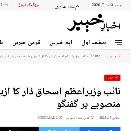
ہم سے رابطہ کریں
بریکنگ 
جمعہ, اگست 7, 2026
صفحہ اول
اہم خبریں
قومی خبریں
بل
آپ پر ہیں:
Home
»
نائب وزیراعظم اسحاق ڈار کا ازبک وزیر خارجہ سے رابطہ، ریل
اہم خبریں
نائب وزیراعظم اسحاق ڈار کا ازب
منصوبے پر گفتگو
جولائی 13, 2025
کوئی تبصرہ نہیں ہے۔
2 MINS READ