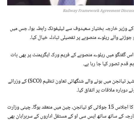
Railway Framework Agreement Discusse
 کے وزیر خارجہ بختیار سعیدوف سے ٹیلیفونک رابطہ ہوا، جس میں
 جوڑنے والے ریلوے منصوبے پر تفصیلی تبادلہ خیال کیا۔
 اس گفتگو میں ریلوے منصوبے کے فریم ورک ایگریمنٹ پر بھی بات
 قدم تصور کیا جا رہا ہے۔
دونوں وزرائے خارجہ نے آئندہ ملاقات کے لیے چین کے شہر تیانجن میں ہونے والے شنگھائی تعاون تنظیم (SCO) کے وزرائے
دوبارہ ملاقات پر اتفاق کیا۔
واضح رہے کہ شنگھائی تعاون تنظیم کے وزرائے خارجہ کا اجلاس 15 جولائی کو تیانجن، چین میں منعقد ہوگا۔ چینی وزارت
رجہ کے ساتھ ساتھ ایس سی او کے مستقل اداروں کے سربراہان بھی