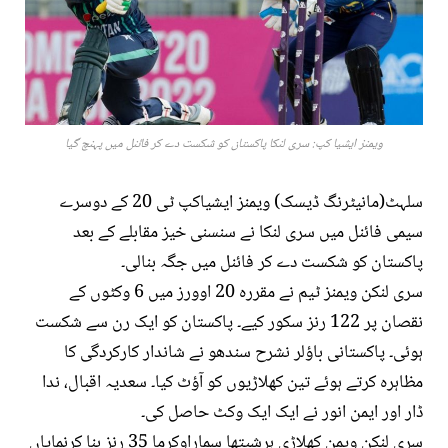
ویمنز ایشیا کپ: سری لنکا پاکستان کو شکست دے کر فائنل میں پہنچ گیا
سلہٹ(مانیٹرنگ ڈیسک) ویمنز ایشیاکپ ٹی 20 کے دوسرے
سیمی فائنل میں سری لنکا نے سنسنی خیز مقابلے کے بعد
پاکستان کو شکست دے کر فائنل میں جگہ بنالی۔
سری لنکن ویمنز ٹیم نے مقررہ 20 اوورز میں 6 وکٹوں کے
نقصان پر 122 رنز سکور کیے۔ پاکستان کو ایک رن سے شکست
ہوئی۔ پاکستانی باؤلر نشرح سندھو نے شاندار کارکردگی کا
مظاہرہ کرتے ہوئے تین کھلاڑیوں کو آؤٹ کیا۔ سعدیہ اقبال، ندا
ڈار اور ایمن انور نے ایک ایک وکٹ حاصل کی۔
سری لنکن ویمن کھلاڑی ہرشیتھا سماراوکرما 35 رنز بنا کرنمایاں