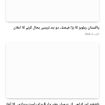
پاکستان ریلویز کا بڑا فیصلہ، دو بند ٹرینیں بحال کرنے کا اعلان
اگست 5, 2026
تاشقند اور کراچی کے درمیان ہفتہ وار 4 براہ راست پروازوں کا آغاز