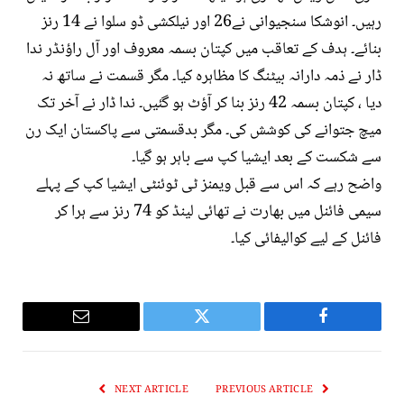
رہیں۔ انوشکا سنجیوانی نے26 اور نیلکشی ڈو سلوا نے 14 رنز
بنائے۔ ہدف کے تعاقب میں کپتان بسمہ معروف اور آل راؤنڈر ندا
ڈار نے ذمہ دارانہ بیٹنگ کا مظاہرہ کیا۔ مگر قسمت نے ساتھ نہ
دیا ، کپتان بسمہ 42 رنز بنا کر آؤٹ ہو گئیں۔ ندا ڈار نے آخر تک
میچ جتوانے کی کوشش کی۔ مگر بدقسمتی سے پاکستان ایک رن
سے شکست کے بعد ایشیا کپ سے باہر ہو گیا۔
واضح رہے کہ اس سے قبل ویمنز ٹی ٹوئنٹی ایشیا کپ کے پہلے
سیمی فائنل میں بھارت نے تھائی لینڈ کو 74 رنز سے ہرا کر
فائنل کے لیے کوالیفائی کیا۔
Email
Twitter
Facebook
NEXT ARTICLE
PREVIOUS ARTICLE