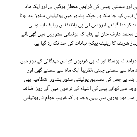
ی اور سستی چینی کی فراہمی معطل ہوگئی ہے اور ایک ماہ
نہیں کیا جا سکا ہے جبکہ پشاور میں یوٹیلیٹی سٹوز بند ہونا
د کر دیا گیا ہے لپروسی ٹی بی بلائنڈنس ریلیف ایسوسی
محمد عارف خان نے بتایا کہ یوٹیلٹی سٹوروں میں گھی،آٹے
از شریف کا ریلیف پیکج بیانات کی حد تک رہ گیا ہے.
آمد نہ ہوسکا اور نہ ہی غریبوں کو اس مہنگائی کے دور میں
ماہ سے سستی چینی ،تقریباً ایک ماہ سے سستے گھی اور
بند ہے جس کی تصدیق یوٹیلٹی سٹور پشاور انتظامیہ بھی
وجہ سے کھانے پینے کی اشیاء کے نرخوں میں آئے روز اضافہ
 دور ہورہی ہیں ،یہی وجہ ہے کہ غریب عوام نے یوٹیلٹی