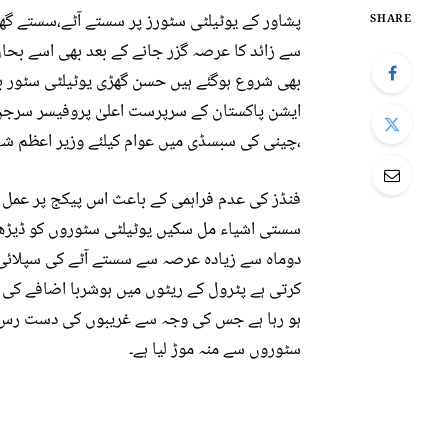
پشاور کے یوٹیلٹی سٹورز پر سستے آٹے،سستے گھ
SHARE
سے زائد کا عرصہ گزر جانے کے بعد بھی اسے بحال 
بھی شروع ہوگئے ہیں حسن گھڑی یوٹیلٹی سٹور بن
ایشن پاکستان کے سرپرست اعلیٰ پروفیسر سرجن 
،چینی کی سبسڈی میں عوام کیلئے وزیر اعظم شہب
فنڈز کی عدم فراہمی کے باعث اس پیکج پر عمل در
سستی اشیاء مل سکیں یوٹیلٹی سٹوروں کو ڈیڑھ 
دوماہ سے زیادہ عرصہ سے سستے آٹے کی سپلائی 
کرتی ہے پٹرول کے ریٹوں میں ہوشربا اضافے کی 
ہو رہا ہے جس کی وجہ سے غریبوں کی دست رس سے
سٹوروں سے منہ موڑ لیا ہے۔