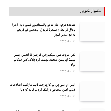
مقبول خبریں
متحدہ عرب امارات نے پاکستانیوں کیلئے ویزا اجرا
بحال کر دیا، رجسٹرڈ ٹریول ایجنٹس کے ذریعے
درخواستیں قبول
اگست 4, 2026
لکی مروت میں سیکیورٹی فورسز کا انٹیلی جنس
بیسڈ آپریشن، متعدد دہشت گرد ہلاک، کئی ٹھکانے
تباہ
اگست 4, 2026
ایس ای سی پی نے کارپوریٹ ڈیٹ مارکیٹ اصلاحات
کیلئے اعلیٰ سطحی ورکنگ گروپ قائم کر دیا
اگست 4, 2026