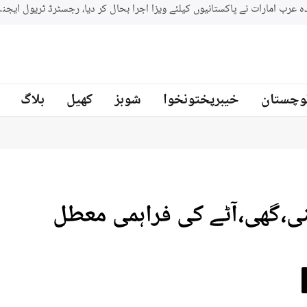
وچستان
خیبرپختونخوا
شوبز
کھیل
بلاگ
ی،گھی،آٹے کی فراہمی معطل