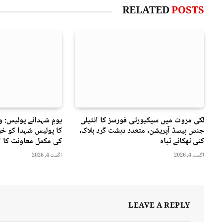
RELATED
POSTS
لکی مروت میں سیکیورٹی فورسز کا انٹیلی
یومِ شہدائے پولیس: 
جنس بیسڈ آپریشن، متعدد دہشت گرد ہلاک،
کا پولیس شہدا کو خرا
کئی ٹھکانے تباہ
کی مکمل معاونت کا ا
اگست 4, 2026
اگست 4, 2026
LEAVE A REPLY