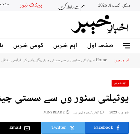
ہم سے رابطہ کریں
بریکنگ نیوز
منگل, اگست 4, 2026
صفحہ اول
اہم خبریں
قومی خبریں
بل
آپ پر ہیں:
Home
»
یوٹیلٹی سٹور وں سے سستی چینی،گھی،آٹے کی فراہمی معطل
اہم خبریں
یوٹیلٹی سٹور وں سے سستی چین
فروری 6, 2023
کوئی تبصرہ نہیں ہے۔
2 MINS READ
Email
Twitter
Facebook