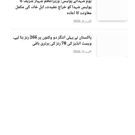
یومِ شہدائے پولیس: وزیراعظم شہباز شریف کا
پولیس شہدا کو خراجِ عقیدت، اہلِ خانہ کی مکمل
معاونت کا اعادہ
اگست 4, 2026
پاکستان نے پہلی اننگز دو وکٹوں پر 266 رنز بنا لیے،
ویسٹ انڈیز کی 78 رنز کی برتری باقی
اگست 4, 2026