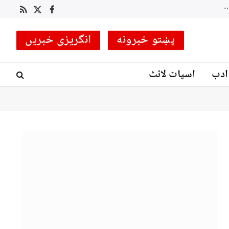
لکی مروت میں سیکیورٹی فورسز کا انٹیلی جنس بیسڈ آپریشن، متعدد دہشت گرد ہلاک، کئی ٹھکانے تباہ
RSS
Facebook
X
(Twitter)
پښتو خبرونه
انگریزی خبریں
ادب
اسپاٹ لائٹ