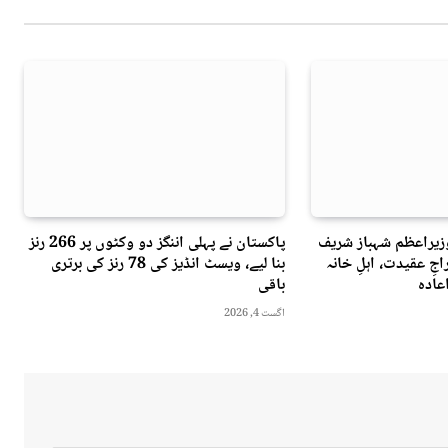
وزیراعظم شہباز شریف
پاکستان نے پہلی اننگز دو وکٹوں پر 266 رنز
جِ عقیدت، اہلِ خانہ
بنا لیے، ویسٹ انڈیز کی 78 رنز کی برتری
عادہ
باقی
اگست 4, 2026