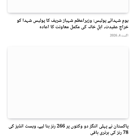
یومِ شہدائے پولیس: وزیراعظم شہباز شریف کا پولیس شہدا کو
خراجِ عقیدت، اہلِ خانہ کی مکمل معاونت کا اعادہ
اگست 4, 2026
پاکستان نے پہلی اننگز دو وکٹوں پر 266 رنز بنا لیے، ویسٹ انڈیز کی
78 رنز کی برتری باقی