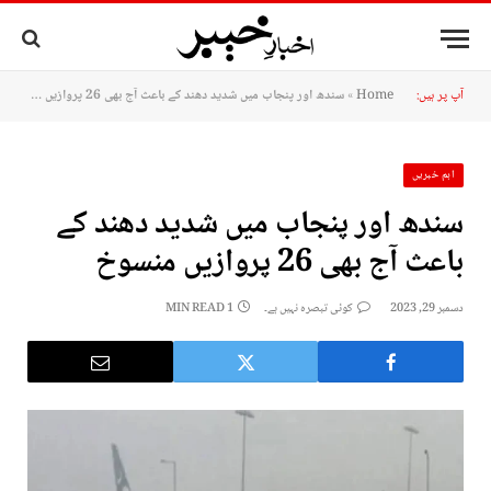
آپ پر ہیں:
Home
»
سندھ اور پنجاب میں شدید دھند کے باعث آج بھی 26 پروازیں منسوخ
اہم خبریں
سندھ اور پنجاب میں شدید دھند کے
باعث آج بھی 26 پروازیں منسوخ
دسمبر 29, 2023
کوئی تبصرہ نہیں ہے۔
1 MIN READ