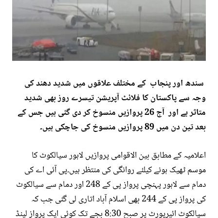
سندھ اور پنجاب کے مختلف علاقوں میں شدید دھند کی
وجہ سے پاکستان کا فلائٹ آپریشن تیسرے روز بھی شدید
متاثر ہے اور آج 26 پروازیں منسوخ کر دی گئی ہیں جس کے
بعد تین دن میں 89 پروازیں منسوخ کی جاچکی ہیں۔
اعلامیہ کے مطابق بین الاقوامی پروازیں لاہور سیالکوٹ کا
موسم ٹھیک ہونے کیلئے روانگی کی منتظر ہیں۔پی آئی اے کی
دمام سے لاہور پہنچی پرواز پی کے 248 اور دمام سے سیالکوٹ
کی پرواز پی کے 244 بھی اسلام آباد اتاری لی گئی جب کہ
سیالکوٹ ائیرپورٹ پر صبح 8:30 بجے تک کوئی ایک پرواز لینڈ