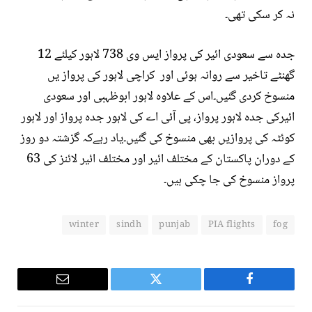
نہ کر سکی تھی۔
جدہ سے سعودی ائیر کی پرواز ایس وی 738 لاہور کیلئے 12
گھنٹے تاخیر سے روانہ ہوئی اور کراچی لاہور کی پرواز یں
منسوخ کردی گئیں۔اس کے علاوہ لاہور ابوظہبی اور سعودی
ائیرکی جدہ لاہور پرواز، پی آئی اے کی لاہور جدہ پرواز اور لاہور
کوئٹہ کی پروازیں بھی منسوخ کی گئیں۔یاد رہےکہ گزشتہ دو روز
کے دوران پاکستان کے مختلف ائیر اور مختلف ائیر لائنز کی 63
پرواز منسوخ کی جا چکی ہیں۔
winter
sindh
punjab
PIA flights
fog
Email
Twitter
Facebook