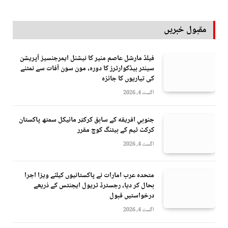
مقبول خبریں
فیلڈ مارشل عاصم منیر کا نیشنل ایمرجنسیز آپریشن
سینٹر ہیڈکوارٹرز کا دورہ، مون سون آفات سے نمٹنے
کی تیاریوں کا جائزہ
اگست 4, 2026
جنوبي افريقه کے سابق کرکټر مائیکل سمتھ پاکستان
کرکٹ ٹیم کے بیٹنگ کوچ مقرر
اگست 4, 2026
متحدہ عرب امارات نے پاکستانیوں کیلئے ویزا اجرا
بحال کر دیا، رجسٹرڈ ٹریول ایجنٹس کے ذریعے
درخواستیں قبول
اگست 4, 2026