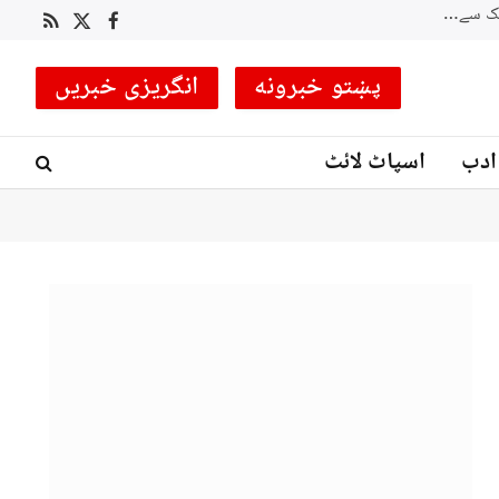
نگر: پاک آرمی نے ہیلی کاپٹر کے ذریعے ہسپر ویلی میں پھنسی 4 خواتین کو ریسکیو کرلیا
RSS
Facebook
X
(Twitter)
پښتو خبرونه
انگریزی خبریں
ادب
اسپاٹ لائٹ