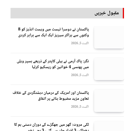
مقبول خبریں
پاکستان نے دوسرا ٹیسٹ میں ویسٹ انڈیز کو 8
وکٹوں سے ہراکر سیریز ایک ایک سے برابر کردی
اگست 5, 2026
نگر: پاک آرمی نے ہیلی کاپٹر کے ذریعے ہسپر ویلی
میں پھنسی 4 خواتین کو ریسکیو کرلیا
اگست 5, 2026
پاکستان اور امریکہ کے درمیان دہشتگردی کے خلاف
تعاون مزید مضبوط بنانے پر اتفاق
اگست 5, 2026
لکی مروت: گھر میں جھگڑے کے دوران دستی بم کا
دھماکہ، 3 افراد جان سے گئے، 3 بچے زخمی