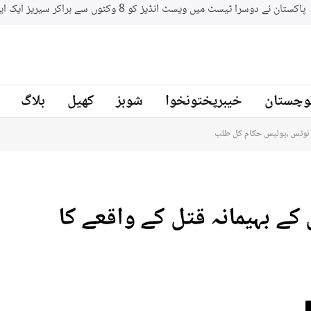
وچستان
خیبرپختونخوا
شوبز
کھیل
بلاگ
ا نوٹس ،پولیس حکام کل طلب
کے بہیمانہ قتل کے واقعے کا