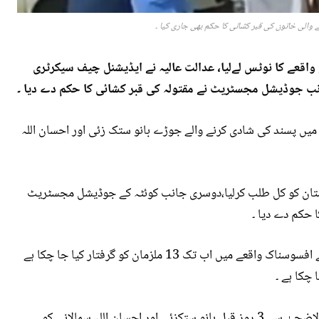
والی خاتون کی قبر کشائی کا حکم بھی جاری کیا ۔
 واقعے کا نوٹس لےلیا، عدالت عالیہ نے ایڈیشنل چیف سیکرٹری
نب جوڈیشل مجسٹریٹ نے مقتولہ کی قبر کشائی کا حکم دے دیا ۔
میں پسند کی شادی کرنے والے جوڑے بانو ستک زئی اور احسان اللہ
تان کو کل طلب کرلیا،دوسری جانب کوئٹہ کے جوڈیشل مجسٹریٹ
بلوچستان کے علاقے سنجدی ڈیگاری میں پیش آنے والے افسوسناک واقعے میں اب تک 13 ملزمان کو گرفتار کیا جا چکا ہے
 چکا ہے ۔
واضح رہے کہ کوئٹہ کے نواحی علاقے ڈیگاری میں عیدالاضحیٰ سے 3 روز قبل بانو ستکزئی اور احسان اللہ سمالانی کو