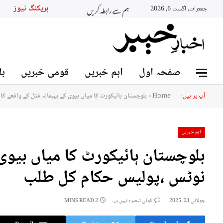
ہم سے رابطہ کریں
بریکنگ نیوز
جمعرات, اگست 6, 2026
صفحہ اول
اہم خبریں
قومی خبریں
بل
آپ پر ہیں:
Home
»
بلوچستان ہائیکورٹ کا میاں بیوی کے بہیمانہ قتل کے واقعے ک
اہم خبریں
بلوچستان ہائیکورٹ کا میاں بیوی 
نوٹس ،پولیس حکام کل طلب
جولائی 21, 2025
کوئی تبصرہ نہیں ہے۔
2 MINS READ