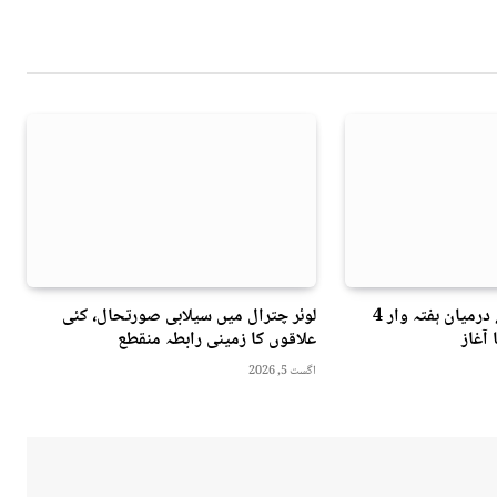
تاشقند اور کراچی کے درمیان ہفتہ وار 4
لوئر چترال میں سیلابی صورتحال، کئی
 آغاز
علاقوں کا زمینی رابطہ منقطع
اگست 5, 2026