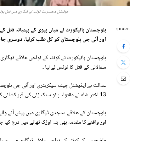
جوڈیشل مجسٹریٹ کوئٹہ نے ڈیگاری میں قتل ہونے 
بلوچستان ہائیکورٹ نے میاں بیوی کے بہمیانہ قتل کے
SHARE
اور آئی جی بلوچستان کو کل طلب کرلیا، دوسری جا
بلوچستان ہائیکورٹ نے کوئٹہ کے نواحی علاقے ڈیگاری 
سمالانی کے قتل کا نوٹس لے لیا ۔
عدالت نے ایڈیشنل چیف سیکریٹری اور آئی جی بلوچس
13 اختر شاہ نے مقتولہ بانو ستک زئی کی قبر کشائی کا حکم دے دیا ۔
اور واقعے کا مقدمہ بھی ہنہ اوڑک تھانے میں درج کیا جا