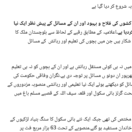
 شروع کر دیا گیا ہے
ں کی فلاح و بہبود اور ان کے مسائل کے پیش نظر ایک نیا
دیا ہے۔
اعلامیہ کے مطابق رقبے کے لحاظ سے بلوچستان ملک کا
 شکار ہیں جن میں بچوں کی تعلیم اور رہائش کے مسائل
یں نہ ہی کوئی مستقل رہائش ہے اور ان کے بچوں کو نہ ہی تعلیم
ھرپور ان دونو ں مسائل پر توجہ دی ہے۔نگران وفاقی حکومت کی
ل کو دیکھتے ہوئے ایک نیا تعلیمی اور رہائشی منصوبہ مزدوروں کے
ت گرلز ہائی سکول اور قلعہ سیف اللہ کے قصبے مسلم باغ میں
کے لیے نگران حکومت نے 5 ایکڑ زمین مختص کی تھی جبکہ ایک نئے ہائی سکول کا سنگ بنیاد لڑکیوں کے
لیے بھی رکھا گیا ہے۔ جس سے قصبے کے 5,605 مزدور خاندان مستفید ہو گئے۔منصوبے کے تحت 63 ہزار مربع فٹ پر