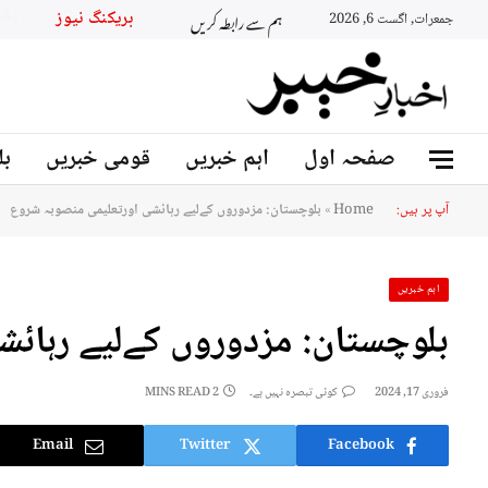
ہم سے رابطہ کریں
بریکنگ 
جمعرات, اگست 6, 2026
صفحہ اول
اہم خبریں
قومی خبریں
بل
آپ پر ہیں:
Home
»
بلوچستان: مزدوروں کےلیے رہائشی اورتعلیمی منصوبہ شروع
اہم خبریں
بلوچستان: مزدوروں کےلیے رہائش
فروری 17, 2024
کوئی تبصرہ نہیں ہے۔
2 MINS READ
Email
Twitter
Facebook