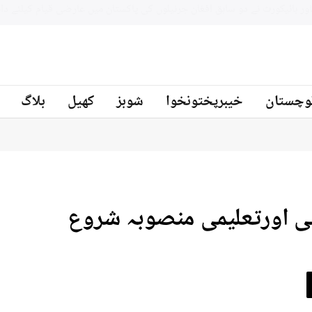
بلوچستان میں سکیورٹی فورسز کی 2 مختلف کارروائیاں ، 12 دہشتگرد ہلاک
نیوز
وچستان
خیبرپختونخوا
شوبز
کھیل
بلاگ
ی اورتعلیمی منصوبہ شروع