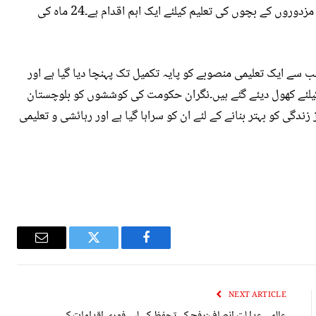
محیط 700 ملین روپے کی سرمایہ کاری سے یہ سکول مزدوروں کے بچوں کی تعلیم کیلئے ایک اہم اقدام ہے۔24 ماہ کی
ے ایک تعلیمی منصوبے کو پایہ تکمیل تک پہنچا دیا گیا ہے اور
 مزدوروں کے بچوں کیلئے کھول دیئے گئے ہیں۔نگران حکومت کی کوششوں کو بلوچستان
ی کو بہتر بنانے کے لئے ان کو سراہا گیا ہے اور رہائشی و تعلیمی
Email
Twitter
Facebook
NEXT ARTICLE
عالمی عدا لت انصاف:رفح کے تحفظ کے لیے فوری اقدامات کی