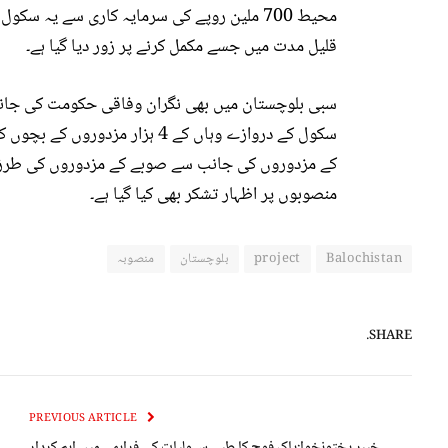
قلیل مدت میں جسے مکمل کرنے پر زور دیا گیا ہے۔
سبی بلوچستان میں بھی نگران وفاقی حکومت کی جانب س
سکول کے دروازے وہاں کے 4 ہزار
کے مزدوروں کی جانب سے صوبے کے مزدوروں کی طرز زندگ
منصوبوں پر اظہار تشکر بھی کیا گیا ہے۔
Balochistan
project
بلوچستان
منصوبہ
SHARE.
PREVIOUS ARTICLE
خیبر پختونخوا:پاک فوج کا طبی سہولیات کی فراہمی میں اہم کردار