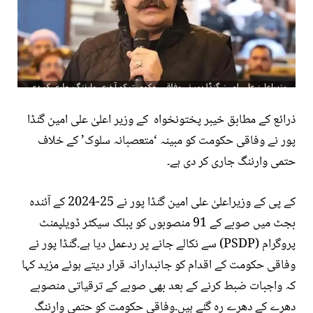
ذرائع کے مطابق خیبر پختونخواہ کے وزیر اعلیٰ علی امین گنڈا
پور نے وفاقی حکومت کو مبینہ ‘متعصبانہ سلوک’ کے خلاف
حتمی وارننگ جاری کر دی ہے۔
کے پی کے وزیراعلیٰ علی امین گنڈا پور نے 25-2024 کے آئندہ
بجٹ میں صوبے کے 91 منصوبوں کو پبلک سیکٹر ڈویلپمنٹ
پروگرام (PSDP) سے نکالے جانے پر ردعمل دیا ہے۔گنڈا پور نے
وفاقی حکومت کے اقدام کو جانبدارانہ قرار دیتے ہوئے مزید کہا
کہ واجبات ضبط کرنے کے بعد بھی صوبے کے ترقیاتی منصوبے
دھرے کے دھرے رہ گئے ہیں۔وفاقی حکومت کو حتمی وارننگ