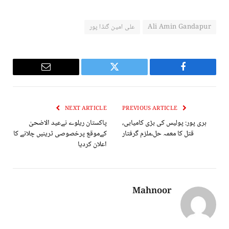
Ali Amin Gandapur
علی امین گنڈا پور
Email
Twitter
Facebook
NEXT ARTICLE
PREVIOUS ARTICLE
ہری پور: پولیس کی بڑی کامیابی،
پاکستان ریلوے نےعید الاضحیٰ
قتل کا معمہ حل،ملزم گرفتار
کےموقع پرخصوصی ٹرینیں چلانے کا
اعلان کردیا
Mahnoor