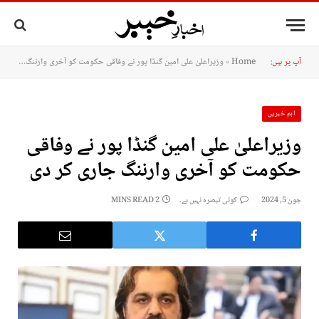
آپ پر ہیں:
Home
»
وزیراعلیٰ علی امین گنڈا پور نے وفاقی حکومت کو آخری وارننگ جاری کر دی
اہم خبریں
وزیراعلیٰ علی امین گنڈا پور نے وفاقی
حکومت کو آخری وارننگ جاری کر دی
جون 5, 2024
کوئی تبصرہ نہیں ہے۔
2 MINS READ