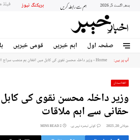
ہم سے رابطہ کریں
بریکنگ نیو
بدھ, اگست 5, 2026
صفحہ اول
اہم خبریں
قومی خبریں
بل
آپ پر ہیں:
Home
»
وزیر داخلہ محسن نقوی کی کابل میں افغان ہم منصب سراج ال
افغانستان
وزیر داخلہ محسن نقوی کی کابل 
حقانی سے اہم ملاقات
جولائی 20, 2025
کوئی تبصرہ نہیں ہے۔
2 MINS READ