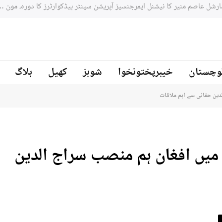
جنوبي افريقه کے سابق کرکټر مائیکل سمتھ پاکستان کرکٹ ٹیم کے بیٹنگ
ز
وچستان
خیبرپختونخوا
شوبز
کھیل
بلاگ
دین حقانی سے اہم ملاقات
میں افغان ہم منصب سراج الدین