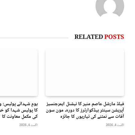
RELATED
POSTS
فیلڈ مارشل عاصم منیر کا نیشنل ایمرجنسیز
یومِ شہدائے پولیس: 
آپریشن سینٹر ہیڈکوارٹرز کا دورہ، مون سون
کا پولیس شہدا کو خرا
آفات سے نمٹنے کی تیاریوں کا جائزہ
کی مکمل معاونت کا ا
اگست 4, 2026
اگست 4, 2026