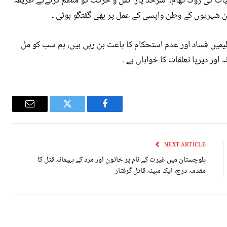
یات کی روک تھام، سرحد پار نقل و حرکت کو منظم کرنےکے طریقہ
ن شہریوں کے وطن واپسی کے عمل پر بھی گفتگو ہوئی ۔
میں فساد اور عدم استحکام کا باعث بن رہی ہیں، ہم سب کو مل
 اور دیرپا تعلقات کا خواہاں ہے ۔
Email
Twitter
Facebook
NEXT ARTICLE
بلوچستان میں غيرت کے نام پر خاتون اور مرد کے بہیمانہ قتل کا
مقدمہ درج، ایک مبينہ قاتل گرفتار