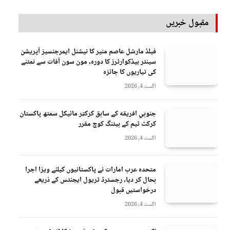
مقبول خبریں
فیلڈ مارشل عاصم منیر کا نیشنل ایمرجنسیز آپریشن
سینٹر ہیڈکوارٹرز کا دورہ، مون سون آفات سے نمٹنے
کی تیاریوں کا جائزہ
اگست 4, 2026
جنوبي افريقه کے سابق کرکټر مائیکل سمتھ پاکستان
کرکٹ ٹیم کے بیٹنگ کوچ مقرر
اگست 4, 2026
متحدہ عرب امارات نے پاکستانیوں کیلئے ویزا اجرا
بحال کر دیا، رجسٹرڈ ٹریول ایجنٹس کے ذریعے
درخواستیں قبول
اگست 4, 2026