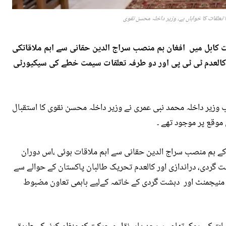
پا تعلقات کا خواہاں ہے، وزیر داخلہ محسن نقوی
 کابل میں افغان ہم منصب سراج الدین حقانی سے اہم ملاقاتکی
، کالعدم ٹی ٹی پی اور دو طرفہ تعلقات سیمت خطے کی سیکیورٹی
ب وزیر داخلہ محمد نبی عمری نے وزیر داخلہ محسن نقوی کا استقبال
 موقع پر موجود تھے ۔
 کے ہم منصب سراج الدین حقانی سے اہم ملاقات ہوئی ،اس دوران
ت گردی، دراندازی اور کالعدم تحریک طالبان پاکستان کے حوالے سے
رڈر منیجمنٹ اور دہشت گردی کے خاتمہ کےلیے باہمی تعاون مضبوط