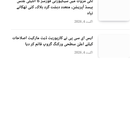
لکی مروت میں سیکیورٹی فورسز کا انٹیلی جنس
بیسڈ آپریشن، متعدد دہشت گرد ہلاک، کئی ٹھکانے
تباہ
اگست 4, 2026
ایس ای سی پی نے کارپوریٹ ڈیٹ مارکیٹ اصلاحات
کیلئے اعلیٰ سطحی ورکنگ گروپ قائم کر دیا
اگست 4, 2026