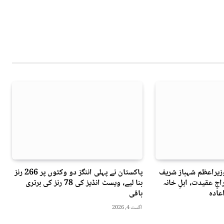
وزیراعظم شہباز شریف
پاکستان نے پہلی اننگز دو وکٹوں پر 266 رنز
جِ عقیدت، اہلِ خانہ
بنا لیے، ویسٹ انڈیز کی 78 رنز کی برتری
عادہ
باقی
اگست 4, 2026