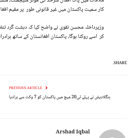
ملاقات میں پاک افغان سرحد کی مؤثر منیجمنٹ، منش
کار سمیت پاکستان میں غیر قانونی طور پر مقیم افغا
وزیرداخلہ محسن نقوی نے واضح کیا کہ دہشت گرد تنظی
کر اسے روکنا ہوگا، پاکستان افغانستان کے ساتھ برادرانہ
SHARE.
PREVIOUS ARTICLE
بنگلادیش نے پہلے ٹی20 میچ میں پاکستان کو 7 وکٹ سے ہرادیا
Arshad Iqbal