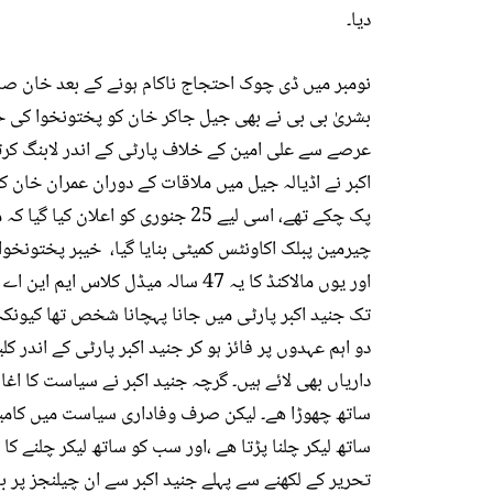
دیا۔
نومبر میں ڈی چوک احتجاج ناکام ہونے کے بعد خان صاح
بشریٰ بی بی نے بھی جیل جاکر خان کو پختونخوا کی
اکبر نے اڈیالہ جیل میں ملاقات کے دوران عمران خان 
چیرمین پبلک اکاونٹس کمیٹی بنایا گیا، خیبر پختونخوا 
اور یوں مالاکنڈ کا یہ 47 سالہ میڈل 
تک جنید اکبر پارٹی میں جانا پہچانا شخص تھا کیو
دو اہم عہدوں پر فائز ہو کر جنید اکبر پارٹی کے اندر ک
داریاں بھی لائے ہیں۔ گرچہ جنید اکبر نے سیاست کا اغ
ساتھ چھوڑا ھے۔ لیکن صرف وفاداری سیاست میں کامیا
ساتھ لیکر چلنا پڑتا ھے ،اور سب کو ساتھ لیکر چلنے ک
تحریر کے لکھنے سے پہلے جنید اکبر سے ان چیلنجز پر با