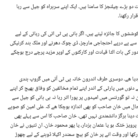
 بڑے چیلنجز کا سامنا ہیں۔ ایک اپنے سربراہ کو جیل سے رہا
ار رکھنا۔
کوششوں کا جائزہ لیتے ہیں۔ اگر بانی پی ٹی ائی کی رہائی کے لیے
 سے پے درپے احتجاجی مارچز، ڈی چوک دھرنے اور ملک بند کرنیکی
و دور کی بات الٹا قیادت اور کارکنوں کے اوپر مزید پرچے درج ہوچکے
یا ھے۔ دوسری طرف اندرون خانہ پی ٹی آئی میں گروپ بندی
 دنوں میں پارٹی کے اندر اپنے تمام مخالفین کو وفاق بھیج کر اپنے
 نہ تو گورننس میں امیدوں پر پورا اتر رہا نہ ہی بانی کو جیل سے
ال میں خان صاحب کو بھی اندازہ ہوچکا ھے کہ علی امین کو صوبے
 دینا ہرگز دانشمندی نہیں تھی۔ خان صاحب کا اس سے پہلے بھی
 پرویز خٹک ہو یا عثمان بزدار، یا پھر محمود خان۔ ان تنیوں نے خان
رکھا اور وقت انے پر خان کو بیچ سمندر اکیلا ڈوبنے کے لیے چھوڑ