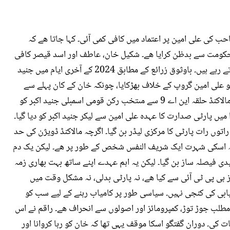
ب کی علی امین پر اعتماد میں کافی کمی آئی۔ کہا جاتا ھے کہ
 حکومت سے بدظن کرایا ھے۔ شکیل خان، عاطف اور اسد قیصر کافی
عرصے سے علی امین کے خلاف پارٹی کے اندر لابنگ کرتے رہے ہیں۔ باوثوق زرائع کے مطابق 2024 کے آخری ایام میں جنید
کو علی امین گروپ کے خلاف بھڑکایا، چونکہ خان کے کان پہلے سے
پک چکے تھے، اسی لیے 25 جنوری کو اعلان کیا گیا کہ مالاکنڈ حلقہ این اے 9 سے مںتخب رکن قومی اسمبلی جنید اکبر کو
میں پارٹی صدارت کا عہدہ علی امین سے لیکر جنید اکبر کو دیا گیا۔
کلاس ایم این اے راتوں رات پارٹی کا مرکزی لیڈر بن گیا۔ اگرچہ مالاکنڈ ڈویژن کی حد
نکہ اسکی شہرت ایک شریف النفس شخص کے طور پر ھے۔ لیکن یک دم
لیدی فیصلہ ساز بن گیا۔ لیکن یہ اہم عہدے اپنے ساتھ بہت بھاری زمہ
از ہی پی ٹی آئی سے کیا ھے، نہ پارٹی بدلی، نہ مشکل وقت میں
بی کی کنجی نہیں۔ سیاسی طور پر کامیاب رہنے کے لیے سب کو
ا مطلب جوڑ توڑ، کمپرومائز اور اصولوں سے انحراف ھے۔ راقم نے اس
ت کی۔ دوران گفتگو اسکا موقف یہی تھا کہ خان کو رہا کروانا اور