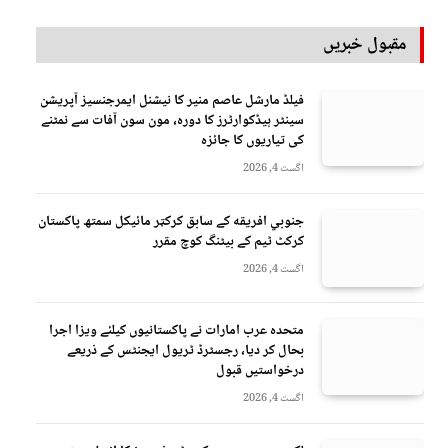
مقبول خبریں
فیلڈ مارشل عاصم منیر کا نیشنل ایمرجنسیز آپریشن
سینٹر ہیڈکوارٹرز کا دورہ، مون سون آفات سے نمٹنے
کی تیاریوں کا جائزہ
اگست 4, 2026
جنوبي افريقه کے سابق کرکټر مائیکل سمتھ پاکستان
کرکٹ ٹیم کے بیٹنگ کوچ مقرر
اگست 4, 2026
متحدہ عرب امارات نے پاکستانیوں کیلئے ویزا اجرا
بحال کر دیا، رجسٹرڈ ٹریول ایجنٹس کے ذریعے
درخواستیں قبول
اگست 4, 2026