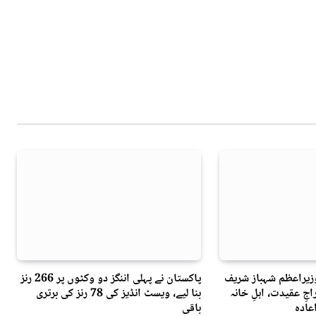
وزیراعظم شہباز شریف
پاکستان نے پہلی اننگز دو وکٹوں پر 266 رنز
جِ عقیدت، اہلِ خانہ
بنا لیے، ویسٹ انڈیز کی 78 رنز کی برتری
عادہ
باقی