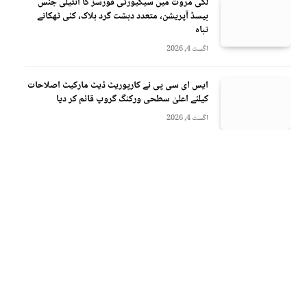
لکی مروت میں سیکیورٹی فورسز کا انٹیلی جنس
بیسڈ آپریشن، متعدد دہشت گرد ہلاک، کئی ٹھکانے
تباہ
اگست 4, 2026
ایس ای سی پی نے کارپوریٹ ڈیٹ مارکیٹ اصلاحات
کیلئے اعلیٰ سطحی ورکنگ گروپ قائم کر دیا
اگست 4, 2026