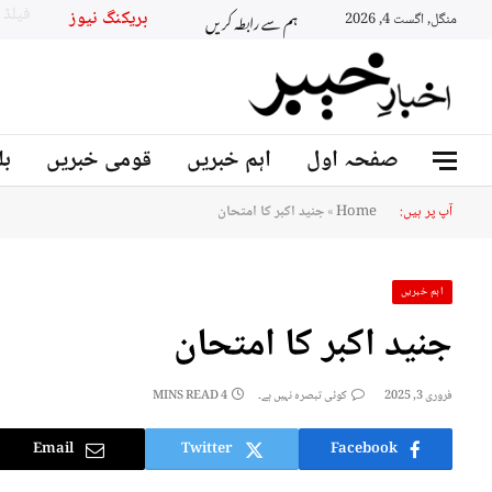
ہم سے رابطہ کریں
بریکنگ نیو
منگل, اگست 4, 2026
صفحہ اول
اہم خبریں
قومی خبریں
بل
آپ پر ہیں:
Home
»
جنید اکبر کا امتحان
اہم خبریں
جنید اکبر کا امتحان
فروری 3, 2025
کوئی تبصرہ نہیں ہے۔
4 MINS READ
Email
Twitter
Facebook