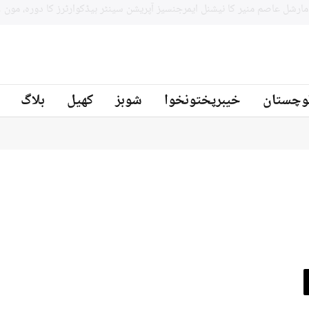
جنوبي افريقه کے سابق کرکټر مائیکل سمتھ پاکستان کرکٹ ٹیم کے بیٹنگ
ز
وچستان
خیبرپختونخوا
شوبز
کھیل
بلاگ