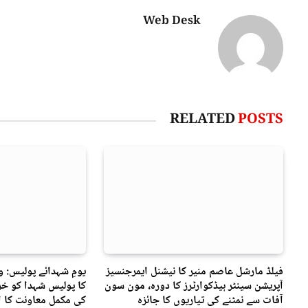
Web Desk
RELATED
POSTS
فیلڈ مارشل عاصم منیر کا نیشنل ایمرجنسیز
یومِ شہدائے پولیس: 
آپریشن سینٹر ہیڈکوارٹرز کا دورہ، مون سون
کا پولیس شہدا کو خرا
آفات سے نمٹنے کی تیاریوں کا جائزہ
کی مکمل معاونت کا ا