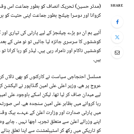
(مدثر حسین) تحریک انصاف کو بطور جماعت اس وقت دو
SHARE
کروانا اور دوسرا چیلنج بطور جماعت اپنی حثیت کو برقر
آئیے ہم ان دو بڑے چیلنجز کے لیے پارٹی کی تیاری اور 
کوششوں کا سرسری جائزہ لیا جائیں تو نو مئی کے بعد
کوششیں ناکام اور نامراد رہی ہیں۔ لیڈر کو رہا کرانا ت
ہیں۔
مسلسل احتجاجی سیاست نے کارکنوں کو بھی نالاں کرد
عروج پر ھے۔ وزیر اعلی علی امین گنڈاپور نے الیکشن کے
لیے میدان صاف کر لیا تھا۔ لیکن اسکے باوجود علی امین
رہا کروانے میں بظاہر علی امین سنجدہ ھے۔ اس صورتح
میں پارٹی صدارت اور وزارت اعلیٰ کے عہدے بیک وقت
اپنے وزرائے اعلیٰ سے متعلق تجربہ اچھا نہیں ۔ چاہے وہ
کو تاریکی میں رکھ کر اسٹیبلمشنٹ سے اپنا تعلق بنائے 