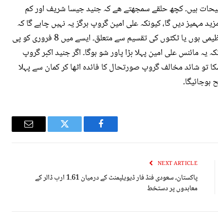
جیحات ہیں۔ کچھ حلقے سمجھتے ھے کہ جنید جیسا شریف اور کم
مہمیز دیں گا، کیونکہ علی امین گروپ ہرگز یہ نہیں چاہے گا کہ
پارٹی میں کوئی اور آکر مرکزی فیصلے لیں، چاہے وہ تنظیمی ہوں یا ٹکٹوں کی تقسیم سے متعلق۔ ایسے میں 8 فروری کو پی
 یہ مائنس علی امین پہلا بڑا پاور شو ہوگا۔ اگر جنید اکبر گروپ
 تو شائد مخالف گروپ صورتحال کا فائدہ اٹھا کر کمان سے پہلا
Email
Twitter
Facebook
NEXT ARTICLE
پاکستان، سعودی فنڈ فار ڈیويلپمنٹ کے درمیان 1.61 ارب ڈالر کے
معاہدوں پر دستخط