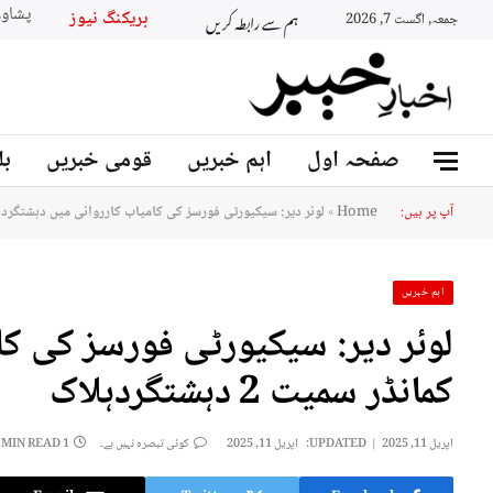
ہم سے رابطہ کریں
بریکنگ 
جمعہ, اگست 7, 2026
صفحہ اول
اہم خبریں
قومی خبریں
بل
آپ پر ہیں:
Home
»
لوئر دیر: سیکیورٹی فورسز کی کامیاب کارروائی میں دہشتگرد کمانڈر سمی
اہم خبریں
لوئر دیر: سیکیورٹی فورسز کی کا
کمانڈر سمیت 2 دہشتگردہلاک
اپریل 11, 2025
UPDATED:
اپریل 11, 2025
کوئی تبصرہ نہیں ہے۔
1 MIN READ