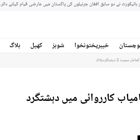
بلوچستان میں سکیورٹی فورسز کی 2 مختلف کارروائیاں ، 12 دہشتگرد ہلاک
نیوز
وچستان
خیبرپختونخوا
شوبز
کھیل
بلاگ
ت 2 دہشتگردہلاک
میاب کارروائی میں دہشتگرد