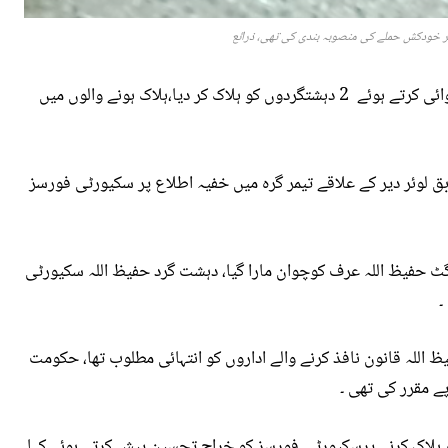
پر خودکش حملے کی منصوبہ بندی کی تھی، ذرائع
سکیورٹی فورسز نے تیمر گرہ میں خفیہ اطلاع پر کارروائی کرتے ہوئے 2 دہشتگردوں کو ہلاک کر دیا،ہلاک ہونے والوں میں
ق لوئر دیر کے علاقے تیمر گرہ میں خفیہ اطلاع پر سکیورٹی فورسز
رگٹ حفیظ اللہ عرف کوچوان مارا گیا، دہشت گرد حفیظ اللہ سکیورٹی
۔
 اللہ قانون نافذ کرنے والے اداروں کو انتہائی مطلوب تھا، حکومت
ے مقرر کی تھی ۔
 ہلاک کرنے پرسکیورٹی فورسز کو خراج تحسین پیش کرتے ہوئے کہا