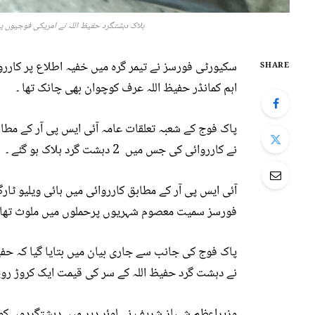
ہلاک دہشتگرد حفیظ اللہ نے امریکی فوجیوں 
SHARE
اہم کمانڈر حفیظ اللہ عرف کوچوان بھی چانک تھا ۔
پاک فوج کے شعبہ تعلقات عامہ آئی ایس پی آر کے مطاب
نے کارروائی کی جس میں 2 دہشت گرد ہلاک ہو گئے ۔
آئی ایس پی آر کے مطابق کارروائی میں ہائی ویلیو ٹا
فورسز سمیت معصوم شہریوں پرحملوں میں ملوث تھا 
پاک فوج کی جانب سے جاری بیان میں بتایا گیا کہ حفیظ
نے دہشت گرد حفیظ اللہ کے سر کی قیمت ایک کروڑ روپ
وزیراعظم شہباز شریف نے لوئر دیر میں دہشتگردوں کو