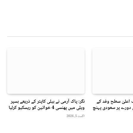
 اعلیٰ سطح وفد کے
نگر: پاک آرمی نے ہیلی کاپٹر کے ذریعے ہسپر
ی دورے پر سعودی پہنچ
ویلی میں پھنسی 4 خواتین کو ریسکیو کرلیا
اگست 5, 2026