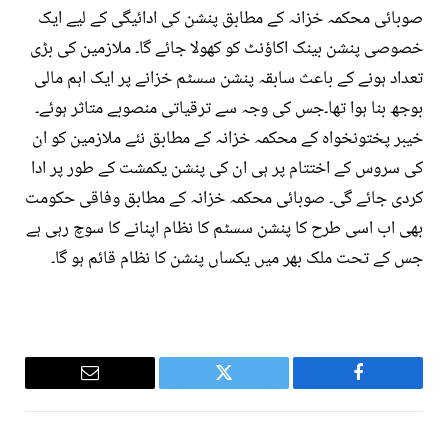
صوبائی محکمہ خزانہ کے مطابق پنشن کی ادائیگی کے لیے ایک
خصوصی پنشن بینک اکاؤنٹ کو کھولا جائے گا۔ ملازمین کی بڑی
تعداد ہونے کے باعث سابقہ پنشن سسٹم خزانے پر ایک اہم مالی
بوجھ بنا ہوا تھا۔جس کی وجہ سے ترقیاتی منصوبے متاثر ہوئے۔
خیبر پختونخواہ کے محکمہ خزانہ کے مطابق نئے ملازمین کو ان
کی سروس کے اختتام پر ہی ان کی پنشن یکمشت کے طور پر ادا
کردی جائے گی۔ صوبائی محکمہ خزانہ کے مطابق وفاقی حکومت
بھی اب اسی طرح کا پنشن سسٹم کا نظام اپنانے کا سوچ رہی ہے
جس کے تحت ملک بھر میں یکساں پنشن کا نظام قائم ہو گا۔
Email
Twitter
Facebook