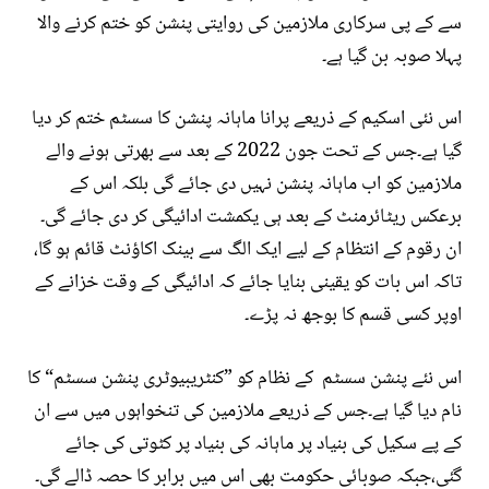
سے کے پی سرکاری ملازمین کی روایتی پنشن کو ختم کرنے والا
پہلا صوبہ بن گیا ہے۔
اس نئی اسکیم کے ذریعے پرانا ماہانہ پنشن کا سسٹم ختم کر دیا
گیا ہے۔جس کے تحت جون 2022 کے بعد سے بھرتی ہونے والے
ملازمین کو اب ماہانہ پنشن نہیں دی جائے گی بلکہ اس کے
برعکس ریٹائرمنٹ کے بعد ہی یکمشت ادائیگی کر دی جائے گی۔
ان رقوم کے انتظام کے لیے ایک الگ سے بینک اکاؤنٹ قائم ہو گا،
تاکہ اس بات کو یقینی بنایا جائے کہ ادائیگی کے وقت خزانے کے
اوپر کسی قسم کا بوجھ نہ پڑے۔
اس نئے پنشن سسٹم کے نظام کو ”کنٹریبیوٹری پنشن سسٹم“ کا
نام دیا گیا ہے۔جس کے ذریعے ملازمین کی تنخواہوں میں سے ان
کے پے سکیل کی بنیاد پر ماہانہ کی بنیاد پر کٹوتی کی جائے
گئی،جبکہ صوبائی حکومت بھی اس میں برابر کا حصہ ڈالے گی۔