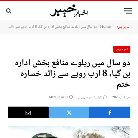
آپ پر ہیں:
Home
»
دو سال میں ریلوے منافع بخش ادارہ بن گیا، 8 ارب روپے سے زائد خسارہ ختم
اہم خبریں
دو سال میں ریلوے منافع بخش ادارہ
بن گیا، 8 ارب روپے سے زائد خسارہ
ختم
مئی 13, 2026
کوئی تبصرہ نہیں ہے۔
1 MIN READ