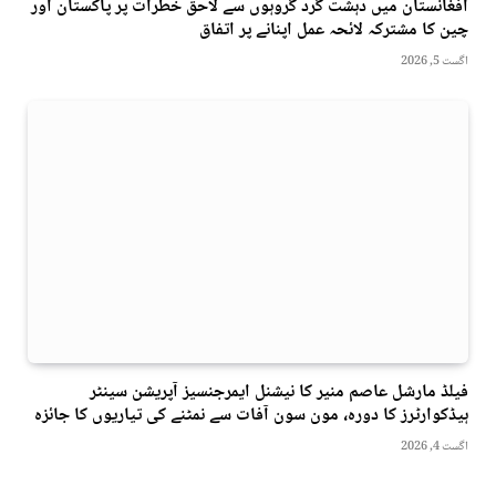
افغانستان میں دہشت گرد گروہوں سے لاحق خطرات پر پاکستان اور
چین کا مشترکہ لائحہ عمل اپنانے پر اتفاق
اگست 5, 2026
فیلڈ مارشل عاصم منیر کا نیشنل ایمرجنسیز آپریشن سینٹر
ہیڈکوارٹرز کا دورہ، مون سون آفات سے نمٹنے کی تیاریوں کا جائزہ
اگست 4, 2026