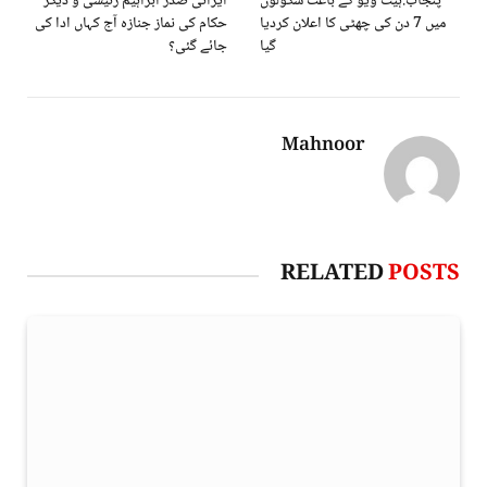
پنجاب:ہیٹ ویو کے باعث سکولوں
ایرانی صدر ابراہیم رئیسی و دیگر
میں 7 دن کی چھٹی کا اعلان کردیا
حکام کی نماز جنازہ آج کہاں ادا کی
گیا
جائے گئی؟
Mahnoor
RELATED
POSTS