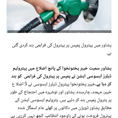
پشاور میں پیٹرول پمپس پر پیٹرول کی فراہمی بند کردی گئی
ہے۔
پشاور سمیت خیبر پختونخوا کے پانچ اضلاع میں پیٹرولیم
ڈیلرز ایسوسی ایشن نے پمپس پر پیٹرول کی فراہمی کو بند
کر دیا ہے۔
خیبر پختونخوا پیٹرول ڈیلرز ایسوسی نے 5 اضلا ع
خیبر، مہمند، چارسدہ، پشاور اور نوشہرہ میں احتجاج کے طور
پر پٹرول پمپس بند کر دئیے ہیں۔ پٹرولیم ایسوسی ایشن کے
مطابق پشاور ڈویژن میں دکانوں پر کھلے عام اسمگل شدہ
پیٹرول فروخت ہونے کے باوجود انتظامیہ کچھ نہیں کررہی ہے۔