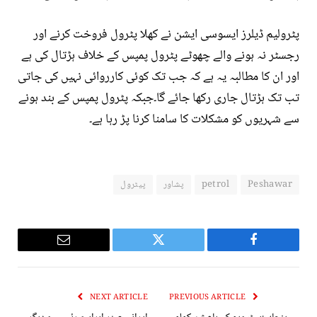
پٹرولیم ڈیلرز ایسوسی ایشن نے کھلا پٹرول فروخت کرنے اور
رجسٹر نہ ہونے والے چھوٹے پٹرول پمپس کے خلاف ہڑتال کی ہے
اور ان کا مطالبہ یہ ہے کہ جب تک کوئی کارروائی نہیں کی جاتی
تب تک ہڑتال جاری رکھا جائے گا۔جبکہ پٹرول پمپس کے بند ہونے
سے شہریوں کو مشکلات کا سامنا کرنا پڑ رہا ہے۔
Peshawar
petrol
پشاور
پیٹرول
Email
Twitter
Facebook
NEXT ARTICLE
PREVIOUS ARTICLE