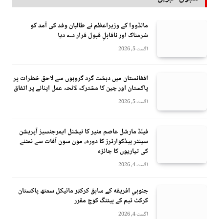
مالڈووا کے وزیراعظم نے طالبان وفد کی آمد کو
شرمناک اور ناقابلِ قبول قرار دے دیا
اگست 5, 2026
افغانستان میں دہشت گرد گروہوں سے لاحق خطرات پر
پاکستان اور چین کا مشترکہ لائحہ عمل اپنانے پر اتفاق
اگست 5, 2026
فیلڈ مارشل عاصم منیر کا نیشنل ایمرجنسیز آپریشن
سینٹر ہیڈکوارٹرز کا دورہ، مون سون آفات سے نمٹنے
کی تیاریوں کا جائزہ
اگست 4, 2026
جنوبي افريقه کے سابق کرکټر مائیکل سمتھ پاکستان
کرکٹ ٹیم کے بیٹنگ کوچ مقرر
اگست 4, 2026