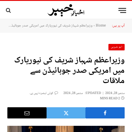
آپ پر ہیں:
Home
»
وزیراعظم شہباز شریف کی نیوریارک میں امریکی صدر جوبائیڈن سے ملاقات
اہم خبریں
وزیراعظم شہباز شریف کی نیوریارک
میں امریکی صدر جوبائیڈن سے
ملاقات
ستمبر 28, 2024
UPDATED:
ستمبر 28, 2024
کوئی تبصرہ نہیں ہے۔
2 MINS READ