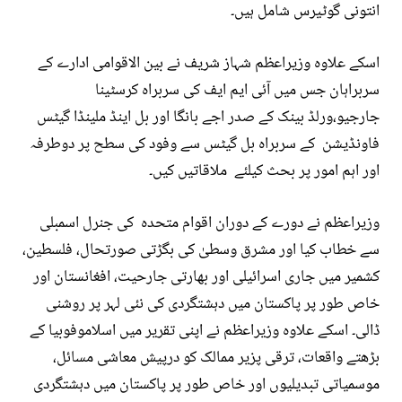
انتونی گوٹیرس شامل ہیں۔
اسکے علاوہ وزیراعظم شہاز شریف نے بین الاقوامی ادارے کے
سربراہان جس میں آئی ایم ایف کی سربراہ کرسٹینا
جارجیو،ورلڈ بینک کے صدر اجے بانگا اور بل اینڈ ملینڈا گیٹس
فاونڈیشن کے سربراہ بل گیٹس سے وفود کی سطح پر دوطرفہ
اور اہم امور پر بحث کیلئے ملاقاتیں کیں۔
وزیراعظم نے دورے کے دوران اقوام متحدہ کی جنرل اسمبلی
سے خطاب کیا اور مشرق وسطیٰ کی بگڑتی صورتحال، فلسطین،
کشمیر میں جاری اسرائیلی اور بھارتی جارحیت، افغانستان اور
خاص طور پر پاکستان میں دہشتگردی کی نئی لہر پر روشنی
ڈالی۔ اسکے علاوہ وزیراعظم نے اپنی تقریر میں اسلاموفوبیا کے
بڑھتے واقعات، ترقی پزیر ممالک کو درپیش معاشی مسائل،
موسمیاتی تبدیلیوں اور خاص طور پر پاکستان میں دہشتگردی