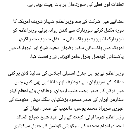
تعلقات اور خطے کی صورتحال پر بات چیت ہوئی ہے۔
عشائیے میں شرکت کے بعد وزیراعظم شہباز شریف امریکہ کا
دورہ مکمل کرکے نیوریارک سے لندن روانہ ہوئے۔ وزیراعظم کو
نیوریارک ائیرپورٹ پر پاکستانی مستقل مندوب منیر اکرم،
امریکہ میں پاکستانی سفیر رضوان سعید شیخ اور نیویارک میں
پاکستانی قونصل جنرل عامر اتوزئی نے رخصت کیا۔
وزیراعظم نے یو این جنرل اسمبلی اجلاس کی سائیڈ لائن پر کئی
ممالک کے سربراہان سے دوطرفہ اہم ملاقاتیں بھی کیں، جس
میں ترکی کے صدر رجب طیب اردوان، برطانوی وزیراعظم کیئر
سٹارمر، ایران کے صدر مسعود پژشکیان، بنگلہ دیش حکومت کے
عبوری سربراہ محمد یونس، مالدیپ کے صدر ، نیپال کے
وزیراعظم شرما اولی، کویت کے ولی عہد شیخ صباح الخالد
الحماد، اقوام متحدہ کے سیکورٹی کونسل کے جنرل سیکرٹری