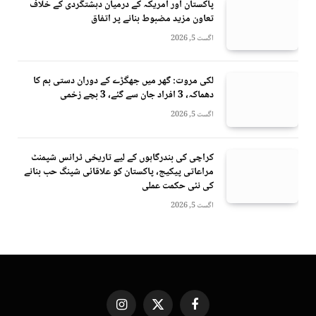
پاکستان اور امریکہ کے درمیان دہشتگردی کے خلاف
تعاون مزید مضبوط بنانے پر اتفاق
اگست 5, 2026
لکی مروت: گھر میں جھگڑے کے دوران دستی بم کا
دھماکہ، 3 افراد جان سے گئے، 3 بچے زخمی
اگست 5, 2026
کراچی کی بندرگاہوں کے لیے تاریخی ٹرانس شپمنٹ
مراعاتی پیکیج، پاکستان کو علاقائی شپنگ حب بنانے
کی نئی حکمت عملی
اگست 5, 2026
Instagram
X
Facebook