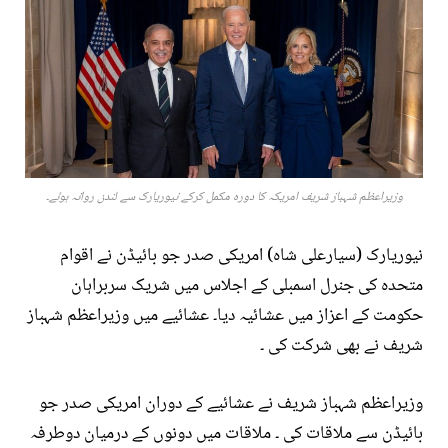
وزیراعظم شہباز شریف امریکہ کا دورہ مکمل کرکے نیوریارک سے لندن روانہ ہوئے۔
نیوریارک (سیارعلی شاہ) امریکی صدر جو بائیڈن نے اقوام
متحدہ کی جنرل اسمبلی کے اجلاس میں شریک سربراہان
حکومت کے اعزاز میں عشائیہ دیا۔ عشائیے میں وزیراعظم شہباز
شریف نے بھی شرکت کی ۔
وزیراعظم شہباز شریف نے عشائیے کے دوران امریکی صدر جو
بائیڈن سے ملاقات کی ۔ ملاقات میں دونوں کے درمیان دوطرفہ