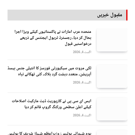
مقبول خبریں
متحدہ عرب امارات نے پاکستانیوں کیلئے ویزا اجرا
بحال کر دیا، رجسٹرڈ ٹریول ایجنٹس کے ذریعے
درخواستیں قبول
اگست 4, 2026
لکی مروت میں سیکیورٹی فورسز کا انٹیلی جنس بیسڈ
آپریشن، متعدد دہشت گرد ہلاک، کئی ٹھکانے تباہ
اگست 4, 2026
ایس ای سی پی نے کارپوریٹ ڈیٹ مارکیٹ اصلاحات
کیلئے اعلیٰ سطحی ورکنگ گروپ قائم کر دیا
اگست 4, 2026
یومِ شہدائے پولیس: وزیراعظم شہباز شریف کا پولیس