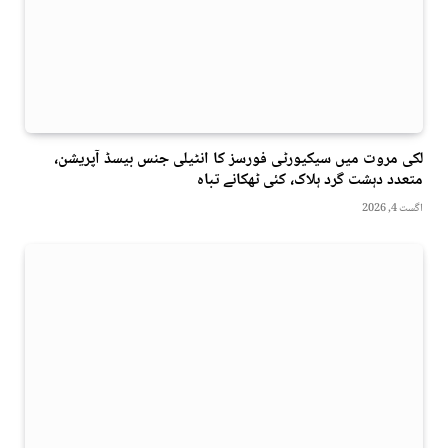
لکی مروت میں سیکیورٹی فورسز کا انٹیلی جنس بیسڈ آپریشن،
متعدد دہشت گرد ہلاک، کئی ٹھکانے تباہ
اگست 4, 2026