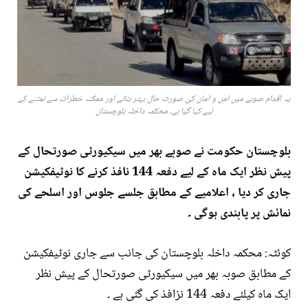
یہ اقدام صوبے میں امن و امان کی صورت حال بہتر بنانے اور ممکنہ خطرات سے نمٹنے کے
لیے کیا گیا ہے، محکمہ داخلہ بلوچستان
بلوچستان حکومت نے صوبے بھر میں سیکیورٹی صورتحال کے
پیش نظر ایک ماہ کے لیے دفعہ 144 نافذ کرنے کا نوٹیفکیشن
جاری کر دیا ، اعلامیے کے مطابق جلسے جلوس اور اسلحے کی
نمائش پر پابندی ہوگی ۔
کوئٹہ: محکمہ داخلہ بلوچستان کی جانب سے جاری نوٹیفکیشن
کے مطابق صوبہ بھر میں سیکیورٹی صورتحال کے پیش نظر
ایک ماہ کیلئے دفعہ 144 نزافذ کی گئی ہے ۔