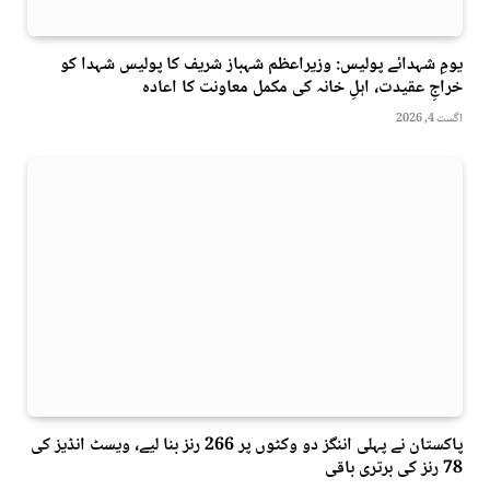
یومِ شہدائے پولیس: وزیراعظم شہباز شریف کا پولیس شہدا کو
خراجِ عقیدت، اہلِ خانہ کی مکمل معاونت کا اعادہ
اگست 4, 2026
پاکستان نے پہلی اننگز دو وکٹوں پر 266 رنز بنا لیے، ویسٹ انڈیز کی
78 رنز کی برتری باقی