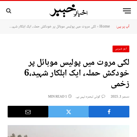
آپ پر ہیں:
Home
»
لکی مروت میں پولیس موبائل پر خودکش حملہ، ایک اہلکار شہید،6 زخمی
اہم خبریں
لکی مروت میں پولیس موبائل پر
خودکش حملہ، ایک اہلکار شہید،6
زخمی
دسمبر 1, 2025
کوئی تبصرہ نہیں ہے۔
1 MIN READ