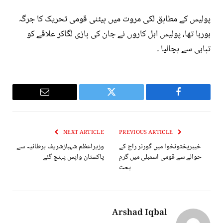
پولیس کے مطابق لکی مروت میں بیٹنی قومی تحریک کا جرگہ
ہورہا تھا، پولیس اہل کاروں نے جان کی بازی لگاکر علاقے کو
تباہی سے بچالیا ۔
Email
Twitter
Facebook
NEXT ARTICLE
PREVIOUS ARTICLE
خیبرپختونخوا میں گورنر راج کے
وزیراعظم شہبازشریف برطانیہ سے
حوالے سے قومی اسمبلی میں گرم
پاکستان واپس پہنچ گئے
بحث
Arshad Iqbal