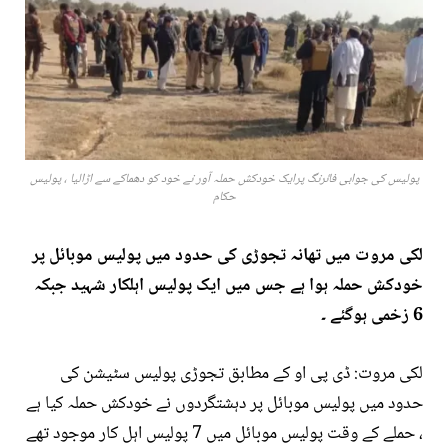
پولیس کی جوابی فائرنگ پرایک خودکش حملہ آور نے خود کو دھماکے سے اڑالیا ، پولیس
حکام
لکی مروت میں تھانہ تجوڑی کی حدود میں پولیس موبائل پر
خودکش حملہ ہوا ہے جس میں ایک پولیس اہلکار شہید جبکہ
6 زخمی ہوگئے ۔
لکی مروت: ڈی پی او کے مطابق تجوڑی پولیس سٹیشن کی
حدود میں پولیس موبائل پر دہشتگردوں نے خودکش حملہ کیا ہے
، حملے کے وقت پولیس موبائل میں 7 پولیس اہل کار موجود تھے