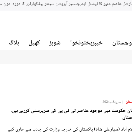
فیلڈ مارشل عاصم منیر کا نیشنل ایمرجنسیز آپریشن سینٹر ہیڈکوارٹرز کا دو
وچستان
خیبرپختونخوا
شوبز
کھیل
بلاگ
ستان
مارچ 18, 2024
ان حکومت میں موجود عناصر ٹی ٹی پی کی سرپرستی کررہے ہیں،
ستان
ام آباد (سیارعلی شاہ) پاکستان کی خارجہ وزارت کی جانب سے جاری کیے