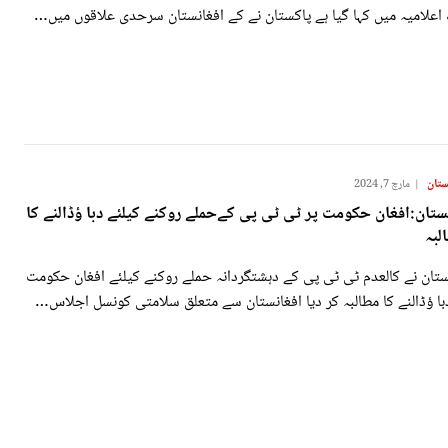
اعلامیہ میں کہا گیا ہے پاکستان نے کے افغانستان سرحدی علاقوں میں…
ستان
مارچ 7, 2024
ستان:افغان حکومت پر ٹی ٹی پی کےحملے روکنے کیلئے دبا ؤڈالنے کا
لبہ
ستان نے کالعدم ٹی ٹی پی کے دہشتگردانہ حملے روکنے کیلئے افغان حکومت
با ؤڈالنے کا مطالبہ کر دیا افغانستان سے متعلق سلامتی کونسل اجلاس…