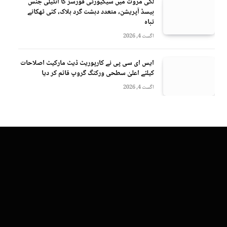
لکی مروت میں سیکیورٹی فورسز کا انٹیلی جنس
بیسڈ آپریشن، متعدد دہشت گرد ہلاک، کئی ٹھکانے
تباہ
اگست 4, 2026
ایس ای سی پی نے کارپوریٹ ڈیٹ مارکیٹ اصلاحات
کیلئے اعلیٰ سطحی ورکنگ گروپ قائم کر دیا
اگست 4, 2026