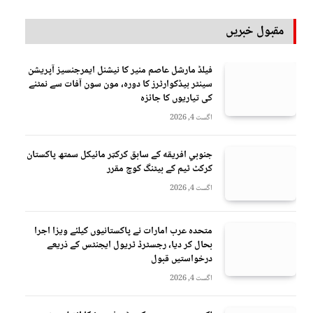
مقبول خبریں
فیلڈ مارشل عاصم منیر کا نیشنل ایمرجنسیز آپریشن
سینٹر ہیڈکوارٹرز کا دورہ، مون سون آفات سے نمٹنے
کی تیاریوں کا جائزہ
اگست 4, 2026
جنوبي افريقه کے سابق کرکټر مائیکل سمتھ پاکستان
کرکٹ ٹیم کے بیٹنگ کوچ مقرر
اگست 4, 2026
متحدہ عرب امارات نے پاکستانیوں کیلئے ویزا اجرا
بحال کر دیا، رجسٹرڈ ٹریول ایجنٹس کے ذریعے
درخواستیں قبول
اگست 4, 2026