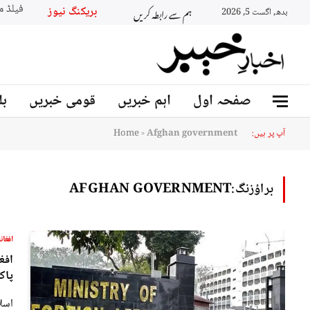
ہم سے رابطہ کریں
بریکنگ نیوز
بدھ, اگست 5, 2026
صفحہ اول
اہم خبریں
قومی خبریں
بل
آپ پر ہیں:
Afghan government
»
Home
براؤزنگ:
AFGHAN GOVERNMENT
افغان
افغ
پاک
اسل