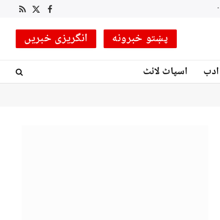
رہ، مون سون آفات سے نمٹنے کی تیاریوں کا جائزہ
RSS
Facebook
X
(Twitter)
پښتو خبرونه
انگریزی خبریں
ادب
اسپاٹ لائٹ