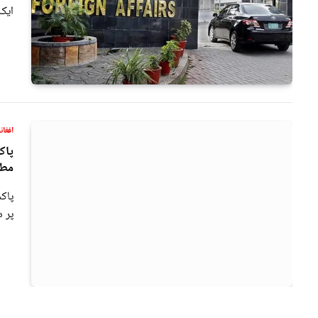
ایک 
افغان
پاک
مطا
پاک
پر د